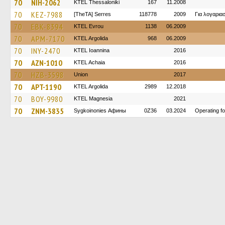
70
NIH-2062
KTEL Thessaloniki
167
11.2008
70
KEZ-7988
[TheTA] Serres
118778
2009
Για λογαρι
70
EBK-8394
KTEL Evrou
1138
06.2009
70
APM-7170
KTEL Argolida
968
06.2009
70
INY-2470
KTEL Ioannina
2016
70
AZN-1010
KTEL Achaia
2016
70
HZB-3598
Union
2017
70
APT-1190
KTEL Argolida
2989
12.2018
70
BOY-9980
ΚΤΕL Magnesia
2021
70
ZNM-3835
Sygkoinonies Афины
0Z36
03.2024
Operating f