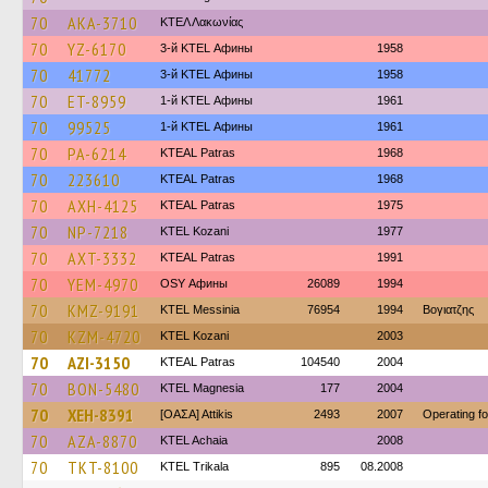
70
AKA-3710
ΚΤΕΛ Λακωνίας
70
YZ-6170
3-й KTEL Афины
1958
70
41772
3-й KTEL Афины
1958
70
ET-8959
1-й KTEL Афины
1961
70
99525
1-й KTEL Афины
1961
70
PA-6214
KTEAL Patras
1968
70
223610
KTEAL Patras
1968
70
AXH-4125
KTEAL Patras
1975
70
NP-7218
ΚΤΕL Kozani
1977
70
AXT-3332
KTEAL Patras
1991
70
YEM-4970
OSY Афины
26089
1994
70
KMZ-9191
KTEL Messinia
76954
1994
Βογιατζης
70
KZM-4720
ΚΤΕL Kozani
2003
70
AZI-3150
KTEAL Patras
104540
2004
70
BON-5480
ΚΤΕL Magnesia
177
2004
70
XEH-8391
[ΟΑΣΑ] Αttikis
2493
2007
Operating f
70
AZA-8870
KTEL Achaia
2008
70
TKT-8100
ΚΤΕL Τrikala
895
08.2008