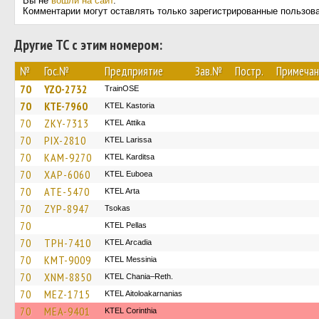
Вы не
вошли на сайт
.
Комментарии могут оставлять только зарегистрированные пользов
Другие ТС с этим номером:
№
Гос.№
Предприятие
Зав.№
Постр.
Примечан
70
YZO-2732
TrainΟSE
70
KTE-7960
KTEL Kastoria
70
ZKY-7313
KΤΕL Αttika
70
PIX-2810
KTEL Larissa
70
KAM-9270
ΚΤΕL Karditsa
70
XAP-6060
ΚΤΕL Euboea
70
ATE-5470
KTEL Arta
70
ZYP-8947
Tsokas
70
KTEL Pellas
70
TPH-7410
KTEL Arcadia
70
KMT-9009
KTEL Messinia
70
XNM-8850
KTEL Chania–Reth.
70
MEZ-1715
KTEL Aitoloakarnanias
70
MEA-9401
KTEL Corinthia