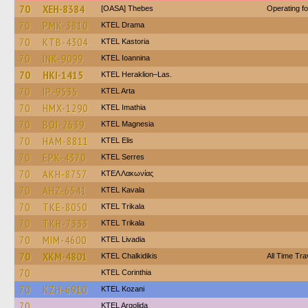
70
XEH-8384
[OASA] Thebes
Operating f
70
PMK-3810
KTEL Drama
70
KTB-4304
KTEL Kastoria
70
INK-9099
KTEL Ioannina
70
HKI-1415
KTEL Heraklion–Las.
70
IP-9535
KTEL Arta
70
HMX-1290
KTEL Imathia
70
BOI-2639
ΚΤΕL Magnesia
70
HAM-8811
KTEL Elis
70
EPK-4370
KTEL Serres
70
AKH-8757
ΚΤΕΛ Λακωνίας
70
AHZ-6541
KTEL Kavala
70
TKE-8050
ΚΤΕL Τrikala
70
TKH-7333
ΚΤΕL Τrikala
70
MIM-4600
KTEL Livadia
70
XKM-4801
ΚΤΕL Chalkidikis
All Time Tra
70
KTEL Corinthia
70
KZH-6910
ΚΤΕL Kozani
70
KTEL Argolida