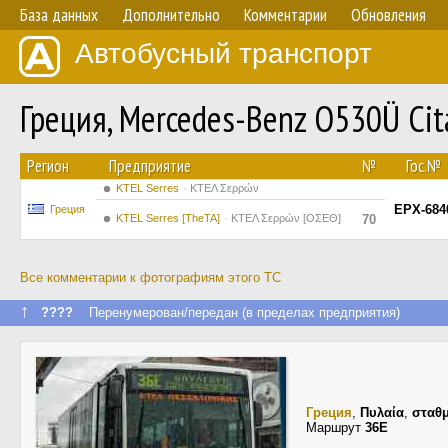
База данных
Дополнительно
Комментарии
Обновления
Автобусный транспорт
Греция, Mercedes-Benz O530Ü Ci
Регион
Предприятие
№
Гос.№
KTEL Serres
ΚΤΕΛ Σερρών
EPX-684
Греция
KTEL Serres [TheTA]
ΚΤΕΛ Σερρών [ΟΣΕΘ]
70
Все комментарии к фотографиям этого ТС
↑
????
Перенумерован/передан (в пределах предприятия)
Греция
,
Πυλαία
,
σταθμ
Маршрут
36E