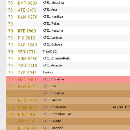
70
KMT-9009
KTEL Messinia
70
ATE-5470
KTEL Arta
70
KAM-9270
ΚΤΕL Karditsa
70
KTEL Pellas
70
KTE-7960
KTEL Kastoria
70
PIX-2810
KTEL Larissa
70
XAP-6060
ΚΤΕL Euboea
70
YZO-2732
TrainΟSE
70
XNM-8850
KTEL Chania–Reth.
70
TPH-7410
KTEL Arcadia
70
ZYP-8947
Tsokas
70
MEA-9401
KTEL Corinthia
70
HAM-8811
KTEL Elis
70
KTEL Corinthia
70
HMX-1290
KTEL Imathia
70
XKM-4801
ΚΤΕL Chalkidikis
All Time Tra
70
HKI-1415
KTEL Heraklion–Las.
70
MIM-4600
KTEL Livadia
70
INK-9099
KTEL Ioannina