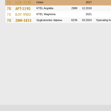
70
HZB-3598
Union
2017
70
APT-1190
KTEL Argolida
2989
12.2018
70
BOY-9980
ΚΤΕL Magnesia
2021
70
ZNM-3835
Sygkoinonies Афины
0Z36
03.2024
Operating f