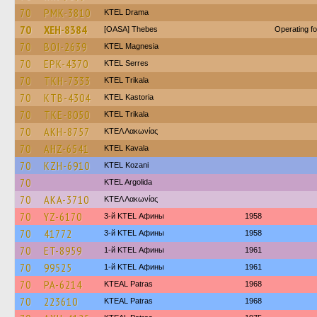
70
PMK-3810
KTEL Drama
70
XEH-8384
[OASA] Thebes
Operating f
70
BOI-2639
ΚΤΕL Magnesia
70
EPK-4370
KTEL Serres
70
TKH-7333
ΚΤΕL Τrikala
70
KTB-4304
KTEL Kastoria
70
TKE-8050
ΚΤΕL Τrikala
70
AKH-8757
ΚΤΕΛ Λακωνίας
70
AHZ-6541
KTEL Kavala
70
KZH-6910
ΚΤΕL Kozani
70
KTEL Argolida
70
AKA-3710
ΚΤΕΛ Λακωνίας
70
YZ-6170
3-й KTEL Афины
1958
70
41772
3-й KTEL Афины
1958
70
ET-8959
1-й KTEL Афины
1961
70
99525
1-й KTEL Афины
1961
70
PA-6214
KTEAL Patras
1968
70
223610
KTEAL Patras
1968