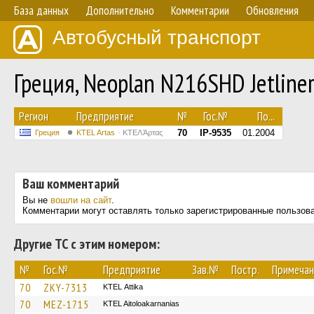
База данных
Дополнительно
Комментарии
Обновления
Автобусный транспорт
Греция, Neoplan N216SHD Jetline
Регион
Предприятие
№
Гос.№
По...
70
IP-9535
01.2004
Греция
KTEL Artas
ΚΤΕΛ Άρτας
Ваш комментарий
Вы не
вошли на сайт
.
Комментарии могут оставлять только зарегистрированные пользов
Другие ТС с этим номером:
№
Гос.№
Предприятие
Зав.№
Постр.
Примечан
70
ZKY-7313
KΤΕL Αttika
70
MEZ-1715
KTEL Aitoloakarnanias