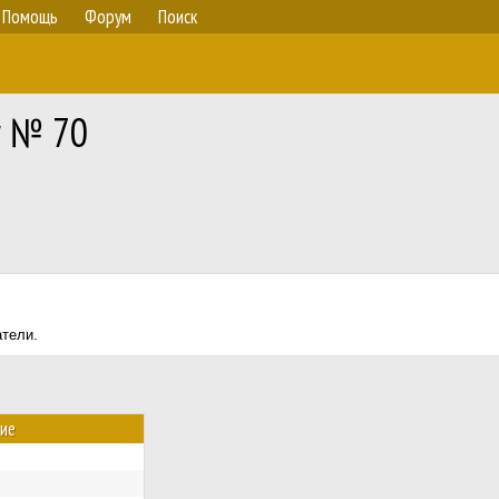
Помощь
Форум
Поиск
r № 70
атели.
ие