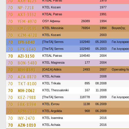
70
AXH-4125
KTEAL Patras
1975
70
NP-7218
ΚΤΕL Kozani
1977
70
AXT-3332
KTEAL Patras
1991
70
YEM-4970
OSY Афины
26089
1994
70
KMZ-9191
KTEL Messinia
76954
1994
Βογιατζης
70
KZM-4720
ΚΤΕL Kozani
2003
70
EPX-6840
[TheTA] Serres
102940
05.2003
Για λογαρι
70
EPX-6840
[TheTA] Serres
102940
05.2003
Για λογαρι
70
AZI-3150
KTEAL Patras
104540
2004
70
BON-5480
ΚΤΕL Magnesia
177
2004
70
XEH-8391
[ΟΑΣΑ] Αttikis
2493
2007
Operating f
70
AZA-8870
KTEL Achaia
2008
70
TKT-8100
ΚΤΕL Τrikala
895
08.2008
70
NIH-2062
KTEL Thessaloniki
167
11.2008
70
KEZ-7988
[TheTA] Serres
118778
2009
Για λογαρι
70
EBK-8394
KTEL Evrou
1138
06.2009
70
APM-7170
KTEL Argolida
968
06.2009
70
INY-2470
KTEL Ioannina
2016
70
AZN-1010
KTEL Achaia
2016