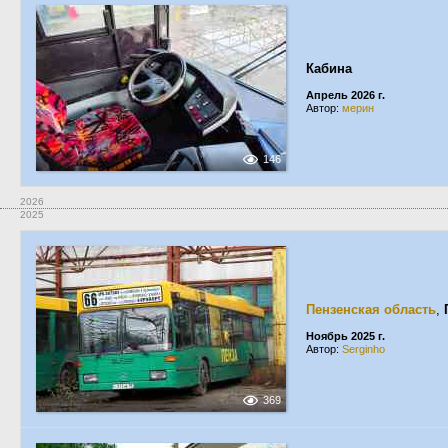
Кабина
Апрель 2026 г.
Автор:
мерин
146
2026
2025
Пензенская область
,
Ноябрь 2025 г.
Автор:
Serginho
369