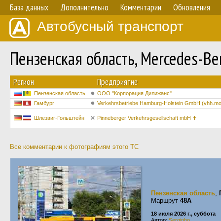
База данных
Дополнительно
Комментарии
Обновления
Автобусный транспорт
Пензенская область, Mercedes-B
Регион
Предприятие
Пензенская область
ООО "Корпорация Дилижанс"
Гамбург
Verkehrsbetriebe Hamburg-Holstein GmbH (vhh.mobi
Шлезвиг-Гольштейн
Pinneberger Verkehrsgesellschaft mbH ✝
Все комментарии к фотографиям этого ТС
Пензенская область
,
Маршрут
48А
18 июля 2026 г., суббота
Автор:
Serginho