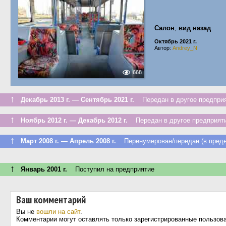
Салон
,
вид назад
Октябрь 2021 г.
Автор:
Andrey_N
668
↑
Декабрь 2013 г. — Сентябрь 2021 г.
Передан в другое предприя
↑
Ноябрь 2012 г. — Декабрь 2012 г.
Передан в другое предприяти
↑
Март 2008 г. — Апрель 2008 г.
Перенумерован/передан (в преде
↑
Январь 2001 г.
Поступил на предприятие
Ваш комментарий
Вы не
вошли на сайт
.
Комментарии могут оставлять только зарегистрированные пользов