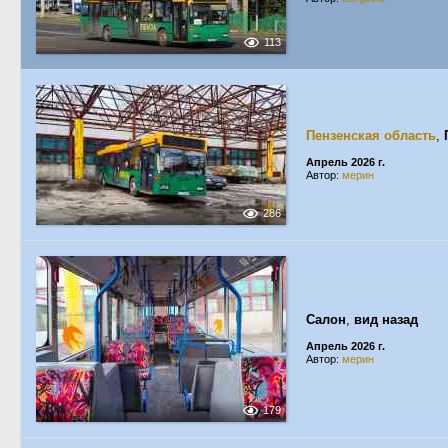
113
Пензенская область
,
Апрель 2026 г.
Автор:
мерин
286
Салон
,
вид назад
Апрель 2026 г.
Автор:
мерин
179