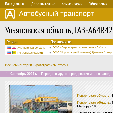
База данных
Дополнительно
Комментарии
Обновления
Автобусный транспорт
Ульяновская область, ГАЗ-A64R4
Регион
Предприятие
ООО «Барс-сервис» / компания «Аубус»
Ульяновская область
ООО "Корпорация(Компания) Дилижанс", мар
Пензенская область
Все комментарии к фотографиям этого ТС
↑
Сентябрь 2024 г.
Передан в другое предприятие или на завод
Пензенская область
,
Пензенская область
,
Маршрут
10