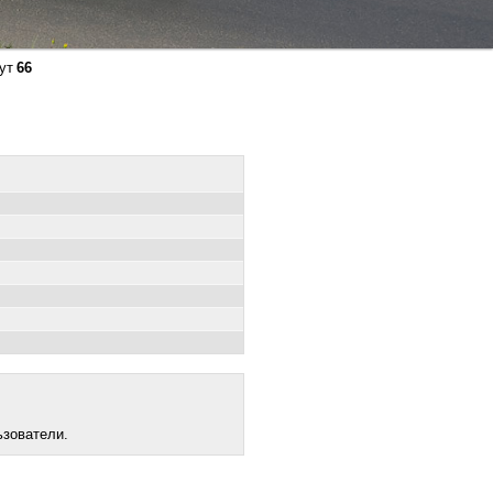
ут
66
ьзователи.