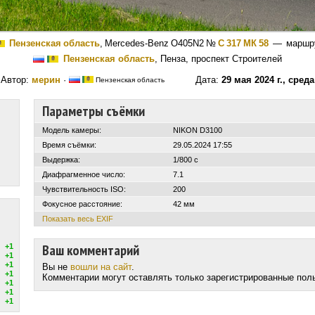
Пензенская область
,
Mercedes-Benz O405N2
№
С 317 МК 58
— маршр
Пензенская область
, Пенза, проспект Строителей
Автор:
мерин
·
Дата:
29 мая 2024 г., среда
Пензенская область
Параметры съёмки
Модель камеры:
NIKON D3100
Время съёмки:
29.05.2024 17:55
Выдержка:
1/800 с
Диафрагменное число:
7.1
Чувствительность ISO:
200
Фокусное расстояние:
42 мм
Показать весь EXIF
Ваш комментарий
+1
+1
+1
Вы не
вошли на сайт
.
+1
Комментарии могут оставлять только зарегистрированные пол
+1
+1
+1