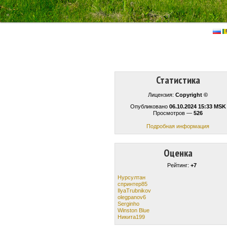
Статистика
Лицензия:
Copyright ©
Опубликовано
06.10.2024 15:33 MSK
Просмотров —
526
Подробная информация
Оценка
Рейтинг:
+7
Нурсултан
спринтер85
IlyaTrubnikov
olegpanov6
Serginho
Winston Blue
Никита199