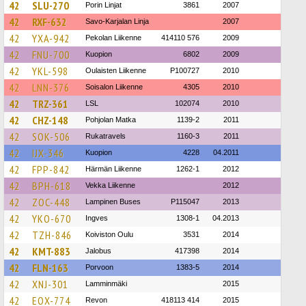
42
SLU-270
Porin Linjat
3861
2007
42
RXF-632
Savo-Karjalan Linja
2007
42
YXA-942
Pekolan Liikenne
414110 576
2009
42
FNU-700
Kuopion
6802
2009
42
YKL-598
Oulaisten Liikenne
P100727
2010
42
LNN-376
Soisalon Liikenne
4305
2010
42
TRZ-361
LSL
102074
2010
42
CHZ-148
Pohjolan Matka
1139-2
2011
42
SOK-506
Rukatravels
1160-3
2011
42
IJX-346
Kuopion
4228
04.2011
42
FPP-842
Härmän Liikenne
1262-1
2012
42
BPH-618
Vekka Liikenne
2012
42
ZOC-448
Lampinen Buses
P115047
2013
42
YKO-670
Ingves
1308-1
04.2013
42
TZH-846
Koiviston Oulu
3531
2014
42
KMT-883
Jalobus
417398
2014
42
FLN-163
Porvoon
1383-5
2014
42
XNJ-301
Lamminmäki
2015
42
EOX-774
Revon
418113 414
2015