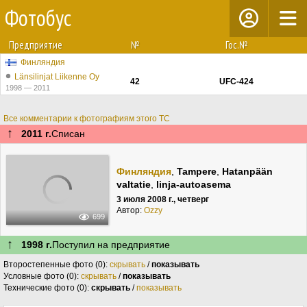
Фотобус
Предприятие
№
Гос.№
Финляндия
Länsilinjat Liikenne Oy
42
UFC-424
1998 — 2011
Все комментарии к фотографиям этого ТС
↑
2011 г.
Списан
Финляндия
,
Tampere
,
Hatanpään
valtatie
,
linja-autoasema
3 июля 2008 г., четверг
Автор:
Ozzy
699
↑
1998 г.
Поступил на предприятие
Второстепенные фото (0):
скрывать
/
показывать
Условные фото (0):
скрывать
/
показывать
Технические фото (0):
скрывать
/
показывать