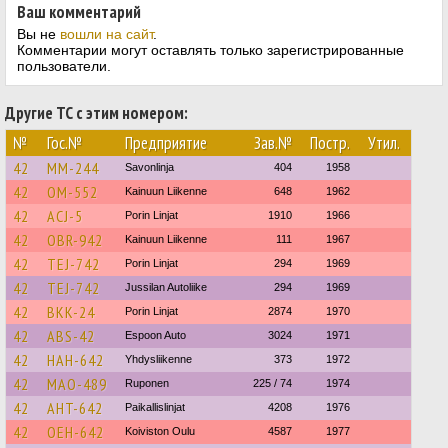
Ваш комментарий
Вы не
вошли на сайт
.
Комментарии могут оставлять только зарегистрированные
пользователи.
Другие ТС с этим номером:
№
Гос.№
Предприятие
Зав.№
Постр.
Утил.
42
MM-244
Savonlinja
404
1958
42
OM-552
Kainuun Liikenne
648
1962
42
ACJ-5
Porin Linjat
1910
1966
42
OBR-942
Kainuun Liikenne
111
1967
42
TEJ-742
Porin Linjat
294
1969
42
TEJ-742
Jussilan Autoliike
294
1969
42
BKK-24
Porin Linjat
2874
1970
42
ABS-42
Espoon Auto
3024
1971
42
HAH-642
Yhdysliikenne
373
1972
42
MAO-489
Ruponen
225 / 74
1974
42
AHT-642
Paikallislinjat
4208
1976
42
OEH-642
Koiviston Oulu
4587
1977