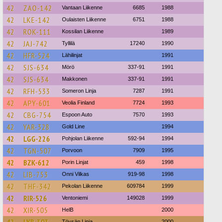
42
ZAO-142
Vantaan Liikenne
6685
1988
42
LKE-142
Oulaisten Liikenne
6751
1988
42
ROK-111
Kossilan Liikenne
1989
42
JAJ-742
Tyllilä
17240
1990
42
HFR-524
Lähilinjat
1991
42
SJS-634
Mörö
337-91
1991
42
SJS-634
Makkonen
337-91
1991
42
RFH-533
Someron Linja
7287
1991
42
APY-601
Veolia Finland
7724
1993
42
CBG-754
Espoon Auto
7570
1993
42
YAR-328
Gold Line
1994
42
LGG-226
Pohjolan Liikenne
592-94
1994
42
TGN-507
Porvoon
7909
1995
42
BZK-612
Porin Linjat
459
1998
42
LIB-753
Onni Vilkas
919-98
1998
42
THF-342
Pekolan Liikenne
609784
1999
42
RIR-526
Ventoniemi
149028
1999
42
XIR-505
HelB
2000
42
LYB-303
Töysän Linja
2000