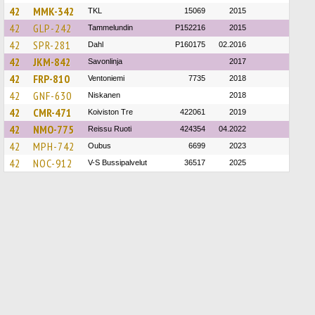
42
MMK-342
TKL
15069
2015
42
GLP-242
Tammelundin
P152216
2015
42
SPR-281
Dahl
P160175
02.2016
42
JKM-842
Savonlinja
2017
42
FRP-810
Ventoniemi
7735
2018
42
GNF-630
Niskanen
2018
42
CMR-471
Koiviston Tre
422061
2019
42
NMO-775
Reissu Ruoti
424354
04.2022
42
MPH-742
Oubus
6699
2023
42
NOC-912
V-S Bussipalvelut
36517
2025