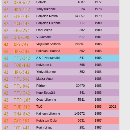
42
OEH-642
Pohjola
4587
1977
42
HKN-142
Yhdysliikenne
24
1978
42
KLH-442
Pohjolan Matka
145957
1979
42
MCL-342
Pohjolan Liikenne
117
1980
42
RHB-293
Onni Vilkas
382
1980
42
OJU-698
V. Alamäki
517
1981
42
OFV-742
Veljekset Salmela
146561
1983
42
HRK-542
Pekolan Liikenne
852
1983
42
TTV-342
A & J Hautamäki
841
1983
42
TOB-142
Koiviston L
868
1983
42
HRK-542
Yhdysliikenne
852
1983
42
TTL-542
Matka-Autot
1983
42
TTL-842
Förbom
30470
1983
42
TTV-342
Keto-Seppälä
841
1983
42
TTP-183
Oras Liikenne
5811
1983
42
TUE-512
TLO
1983
2002
42
ONA-842
Kainuun Liikenne
146672
1985
42
ZAC-682
Koiviston Oulu
6631
1987
42
ECP-442
Porin Linjat
251
1987