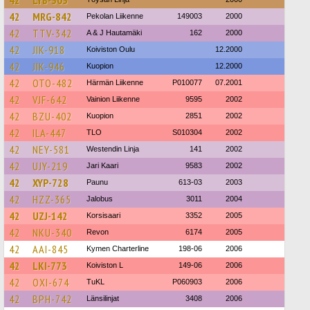
42
MRG-842
Pekolan Liikenne
149003
2000
42
TTV-342
A & J Hautamäki
162
2000
42
JIK-918
Koiviston Oulu
12.2000
42
JIK-946
Kuopion
12.2000
42
OTO-482
Härmän Liikenne
P010077
07.2001
42
VJF-642
Vainion Liikenne
9595
2002
42
BZU-402
Kuopion
2851
2002
42
ILA-447
TLO
S010304
2002
42
NEY-581
Westendin Linja
141
2002
42
UJY-219
Jari Kaari
9583
2002
42
XYP-728
Paunu
613-03
2003
42
HZZ-365
Jalobus
3011
2004
42
UZJ-142
Korsisaari
3352
2005
42
NKU-340
Revon
6174
2005
42
AAI-845
Kymen Charterline
198-06
2006
42
LKI-773
Koiviston L
149-06
2006
42
OXI-674
TuKL
P060903
2006
42
BPH-742
Länsilinjat
3408
2006