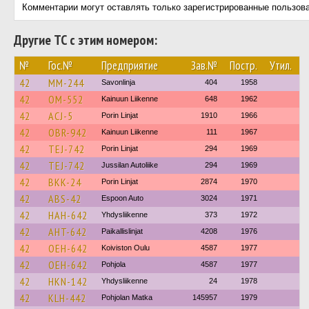
Комментарии могут оставлять только зарегистрированные пользов
Другие ТС с этим номером:
№
Гос.№
Предприятие
Зав.№
Постр.
Утил.
42
MM-244
Savonlinja
404
1958
42
OM-552
Kainuun Liikenne
648
1962
42
ACJ-5
Porin Linjat
1910
1966
42
OBR-942
Kainuun Liikenne
111
1967
42
TEJ-742
Porin Linjat
294
1969
42
TEJ-742
Jussilan Autoliike
294
1969
42
BKK-24
Porin Linjat
2874
1970
42
ABS-42
Espoon Auto
3024
1971
42
HAH-642
Yhdysliikenne
373
1972
42
AHT-642
Paikallislinjat
4208
1976
42
OEH-642
Koiviston Oulu
4587
1977
42
OEH-642
Pohjola
4587
1977
42
HKN-142
Yhdysliikenne
24
1978
42
KLH-442
Pohjolan Matka
145957
1979