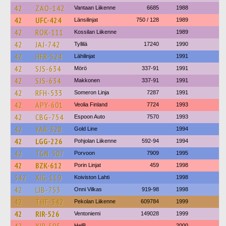
42
ZAO-142
Vantaan Liikenne
6685
1988
42
UFC-424
Länsilinjat
750 / 128
1989
42
ROK-111
Kossilan Liikenne
1989
42
JAJ-742
Tyllilä
17240
1990
42
HFR-524
Lähilinjat
1991
42
SJS-634
Mörö
337-91
1991
42
SJS-634
Makkonen
337-91
1991
42
RFH-533
Someron Linja
7287
1991
42
APY-601
Veolia Finland
7724
1993
42
CBG-754
Espoon Auto
7570
1993
42
YAR-328
Gold Line
1994
42
LGG-226
Pohjolan Liikenne
592-94
1994
42
TGN-507
Porvoon
7909
1995
42
BZK-612
Porin Linjat
459
1998
342
XIG-119
Koiviston Lahti
1998
42
LIB-753
Onni Vilkas
919-98
1998
42
THF-342
Pekolan Liikenne
609784
1999
42
RIR-526
Ventoniemi
149028
1999
HelB
2000