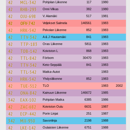
42
MCL-342
Pohjolan Liikenne
117
1980
42
RHB-293
Onni Vilkas
382
1980
42
OJU-698
V. Alamäki
517
1981
42
OFV-742
Veljekset Salmela
146561
1983
42
HRK-542
Pekolan Liikenne
852
1983
42
TTV-342
A & J Hautamäki
841
1983
42
TTP-183
Oras Liikenne
5811
1983
42
TOB-142
Koiviston L
868
1983
42
TTL-842
Förbom
30470
1983
42
TTV-342
Keto-Seppälä
841
1983
42
TTL-542
Matka-Autot
1983
42
HRK-542
Yhdysliikenne
852
1983
42
TUE-512
TLO
1983
2002
42
ONA-842
Kainuun Liikenne
146672
1985
342
EAX-102
Pohjolan Matka
6385
1986
42
ZAC-682
Koiviston Oulu
6631
1987
42
ECP-442
Porin Linjat
251
1987
342
MJJ-950
Savonlinja
2198
1988
42
LKE-142
Oulaisten Liikenne
6751
1988