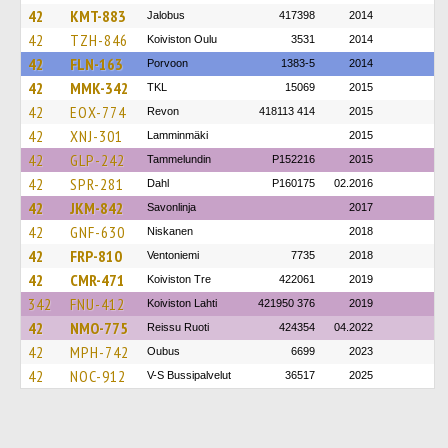
42
KMT-883
Jalobus
417398
2014
42
TZH-846
Koiviston Oulu
3531
2014
42
FLN-163
Porvoon
1383-5
2014
42
MMK-342
TKL
15069
2015
42
EOX-774
Revon
418113 414
2015
42
XNJ-301
Lamminmäki
2015
42
GLP-242
Tammelundin
P152216
2015
42
SPR-281
Dahl
P160175
02.2016
42
JKM-842
Savonlinja
2017
42
GNF-630
Niskanen
2018
42
FRP-810
Ventoniemi
7735
2018
42
CMR-471
Koiviston Tre
422061
2019
342
FNU-412
Koiviston Lahti
421950 376
2019
42
NMO-775
Reissu Ruoti
424354
04.2022
42
MPH-742
Oubus
6699
2023
42
NOC-912
V-S Bussipalvelut
36517
2025