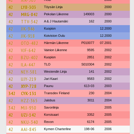
42
XIR-505
42
LYB-303
Töysän Linja
2000
42
MRG-842
Pekolan Liikenne
149003
2000
42
TTV-342
A & J Hautamäki
162
2000
42
JIK-946
Kuopion
12.2000
42
JIK-918
Koiviston Oulu
12.2000
42
OTO-482
Härmän Liikenne
P010077
07.2001
42
VJF-642
Vainion Liikenne
9595
2002
42
BZU-402
Kuopion
2851
2002
42
ILA-447
TLO
S010304
2002
42
NEY-581
Westendin Linja
141
2002
42
UJY-219
Jari Kaari
9583
2002
42
XYP-728
Paunu
613-03
2003
342
CYK-131
Transdev Finland
230
2004
42
HZZ-365
Jalobus
3011
2004
342
MJJ-950
Savonlinja
2005
42
UZJ-142
Korsisaari
3352
2005
42
NKU-340
Revon
6174
2005
42
AAI-845
Kymen Charterline
198-06
2006