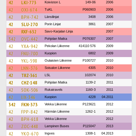
42
LKI-773
Koiviston L
149-06
2006
42
OXI-674
TuKL
P060903
2006
42
BPH-742
Länsilinjat
3408
2006
42
SLU-270
Porin Linjat
3861
2007
42
RXF-632
Savo-Karjalan Linja
2007
342
OVC-442
Pohjolan Matka
P076307
2007
42
YXA-942
Pekolan Liikenne
414110 576
2009
42
FNU-700
Kuopion
6802
2009
42
YKL-598
Oulaisten Liikenne
P100727
2010
42
LNN-376
Soisalon Liikenne
4305
2010
42
TRZ-361
LSL
102074
2010
42
CHZ-148
Pohjolan Matka
1139-2
2011
42
SOK-506
Rukatravels
1160-3
2011
42
IJX-346
Kuopion
4228
04.2011
342
FKN-373
Vekka Liikenne
P123621
2012
42
FPP-842
Härmän Liikenne
1262-1
2012
42
BPH-618
Vekka Liikenne
2012
42
ZOC-448
Lampinen Buses
P115047
2013
42
YKO-670
Ingves
1308-1
04.2013