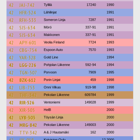
42
JAJ-742
Tyllilä
17240
1990
42
HFR-524
Lähilinjat
1991
42
RFH-533
Someron Linja
7287
1991
42
SJS-634
Mörö
337-91
1991
42
SJS-634
Makkonen
337-91
1991
42
APY-601
Veolia Finland
7724
1993
42
CBG-754
Espoon Auto
7570
1993
42
YAR-328
Gold Line
1994
42
LGG-226
Pohjolan Liikenne
592-94
1994
42
TGN-507
Porvoon
7909
1995
42
BZK-612
Porin Linjat
459
1998
42
LIB-753
Onni Vilkas
919-98
1998
42
THF-342
Pekolan Liikenne
609784
1999
42
RIR-526
Ventoniemi
149028
1999
42
XIR-505
HelB
2000
42
LYB-303
Töysän Linja
2000
42
MRG-842
Pekolan Liikenne
149003
2000
42
TTV-342
A & J Hautamäki
162
2000
Koiviston Oulu
12.2000