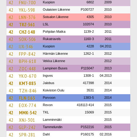
42
FNU-700
Kuopion
6802
2009
42
YKL-598
Oulaisten Liikenne
P100727
2010
42
LNN-376
Soisalon Liikenne
4305
2010
42
TRZ-361
LSL
102074
2010
42
CHZ-148
Pohjolan Matka
1139-2
2011
42
SOK-506
Rukatravels
1160-3
2011
42
IJX-346
Kuopion
4228
04.2011
42
FPP-842
Härmän Liikenne
1262-1
2012
42
BPH-618
Vekka Liikenne
2012
42
ZOC-448
Lampinen Buses
P115047
2013
42
YKO-670
Ingves
1308-1
04.2013
42
KMT-883
Jalobus
417398
2014
42
TZH-846
Koiviston Oulu
3531
2014
42
FLN-163
Porvoon
1383-5
2014
42
EOX-774
Revon
418113 414
2015
42
MMK-342
TKL
15069
2015
42
XNJ-301
Lamminmäki
2015
42
GLP-242
Tammelundin
P152216
2015
42
SPR-281
Dahl
P160175
02.2016