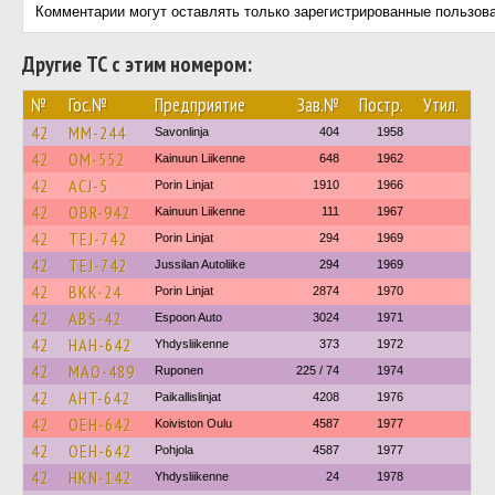
Комментарии могут оставлять только зарегистрированные пользов
Другие ТС с этим номером:
№
Гос.№
Предприятие
Зав.№
Постр.
Утил.
42
MM-244
Savonlinja
404
1958
42
OM-552
Kainuun Liikenne
648
1962
42
ACJ-5
Porin Linjat
1910
1966
42
OBR-942
Kainuun Liikenne
111
1967
42
TEJ-742
Porin Linjat
294
1969
42
TEJ-742
Jussilan Autoliike
294
1969
42
BKK-24
Porin Linjat
2874
1970
42
ABS-42
Espoon Auto
3024
1971
42
HAH-642
Yhdysliikenne
373
1972
42
MAO-489
Ruponen
225 / 74
1974
42
AHT-642
Paikallislinjat
4208
1976
42
OEH-642
Koiviston Oulu
4587
1977
42
OEH-642
Pohjola
4587
1977
42
HKN-142
Yhdysliikenne
24
1978