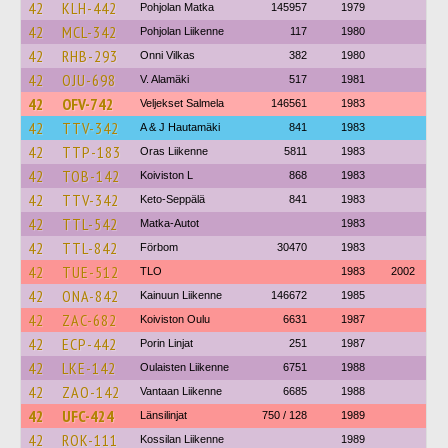
42
KLH-442
Pohjolan Matka
145957
1979
42
MCL-342
Pohjolan Liikenne
117
1980
42
RHB-293
Onni Vilkas
382
1980
42
OJU-698
V. Alamäki
517
1981
42
OFV-742
Veljekset Salmela
146561
1983
42
TTV-342
A & J Hautamäki
841
1983
42
TTP-183
Oras Liikenne
5811
1983
42
TOB-142
Koiviston L
868
1983
42
TTV-342
Keto-Seppälä
841
1983
42
TTL-542
Matka-Autot
1983
42
TTL-842
Förbom
30470
1983
42
TUE-512
TLO
1983
2002
42
ONA-842
Kainuun Liikenne
146672
1985
42
ZAC-682
Koiviston Oulu
6631
1987
42
ECP-442
Porin Linjat
251
1987
42
LKE-142
Oulaisten Liikenne
6751
1988
42
ZAO-142
Vantaan Liikenne
6685
1988
42
UFC-424
Länsilinjat
750 / 128
1989
42
ROK-111
Kossilan Liikenne
1989