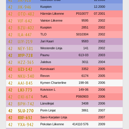
42
JIK-918
42
JIK-946
Kuopion
12.2000
42
OTO-482
Härmän Liikenne
P010077
07.2001
42
VJF-642
Vainion Liikenne
9595
2002
42
BZU-402
Kuopion
2851
2002
42
ILA-447
TLO
S010304
2002
42
UJY-219
Jari Kaari
9583
2002
42
NEY-581
Westendin Linja
141
2002
42
XYP-728
Paunu
613-03
2003
42
HZZ-365
Jalobus
3011
2004
42
UZJ-142
Korsisaari
3352
2005
42
NKU-340
Revon
6174
2005
42
AAI-845
Kymen Charterline
198-06
2006
42
LKI-773
Koiviston L
149-06
2006
42
OXI-674
TuKL
P060903
2006
42
BPH-742
Länsilinjat
3408
2006
42
SLU-270
Porin Linjat
3861
2007
42
RXF-632
Savo-Karjalan Linja
2007
42
YXA-942
Pekolan Liikenne
414110 576
2009