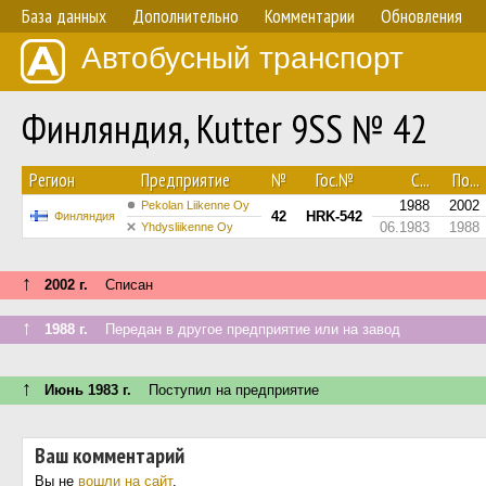
База данных
Дополнительно
Комментарии
Обновления
Автобусный транспорт
Финляндия, Kutter 9SS № 42
Регион
Предприятие
№
Гос.№
С...
По...
1988
2002
Pekolan Liikenne Oy
42
HRK-542
Финляндия
06.1983
1988
Yhdysliikenne Oy
↑
2002 г.
Списан
↑
1988 г.
Передан в другое предприятие или на завод
↑
Июнь 1983 г.
Поступил на предприятие
Ваш комментарий
Вы не
вошли на сайт
.