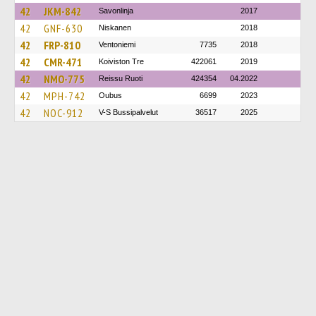
42
JKM-842
Savonlinja
2017
42
GNF-630
Niskanen
2018
42
FRP-810
Ventoniemi
7735
2018
42
CMR-471
Koiviston Tre
422061
2019
42
NMO-775
Reissu Ruoti
424354
04.2022
42
MPH-742
Oubus
6699
2023
42
NOC-912
V-S Bussipalvelut
36517
2025