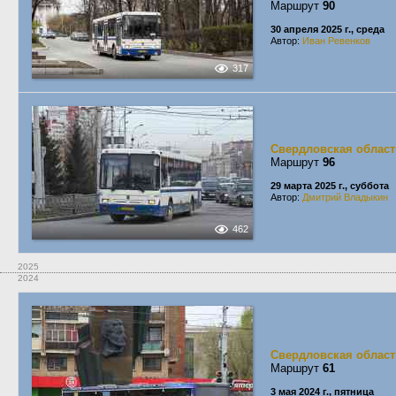
Маршрут
90
30 апреля 2025 г., среда
Автор:
Иван Ревенков
317
Свердловская област
Маршрут
96
29 марта 2025 г., суббота
Автор:
Дмитрий Владыкин
462
2025
2024
Свердловская област
Маршрут
61
3 мая 2024 г., пятница