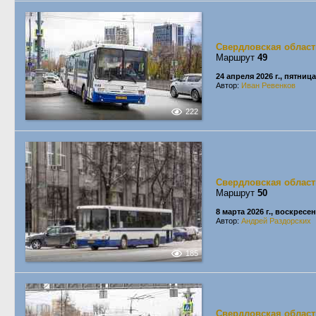
Свердловская област
Маршрут
49
24 апреля 2026 г., пятница
Автор:
Иван Ревенков
222
Свердловская област
Маршрут
50
8 марта 2026 г., воскресе
Автор:
Андрей Раздорских
185
Свердловская област