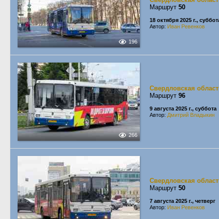
Маршрут
50
18 октября 2025 г., суббот
Автор:
Иван Ревенков
196
Свердловская област
Маршрут
96
9 августа 2025 г., суббота
Автор:
Дмитрий Владыкин
266
Свердловская област
Маршрут
50
7 августа 2025 г., четверг
Автор:
Иван Ревенков