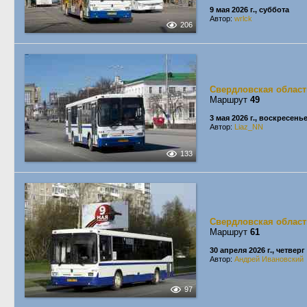
9 мая 2026 г., суббота
Автор:
wrlck
206
Свердловская област
Маршрут
49
3 мая 2026 г., воскресень
Автор:
Liaz_NN
133
Свердловская област
Маршрут
61
30 апреля 2026 г., четверг
Автор:
Андрей Ивановский
97