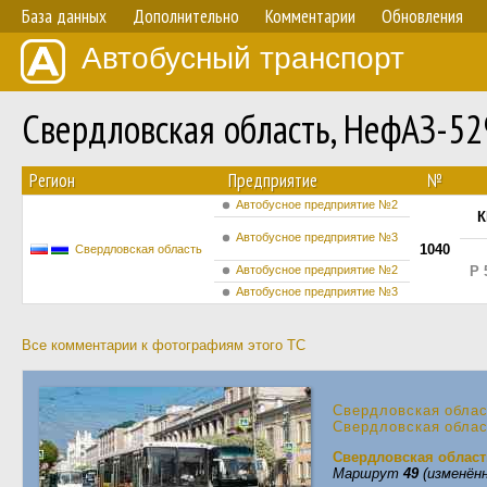
База данных
Дополнительно
Комментарии
Обновления
Автобусный транспорт
Свердловская область, НефАЗ-5
Регион
Предприятие
№
Автобусное предприятие №2
К
Автобусное предприятие №3
1040
Свердловская область
Автобусное предприятие №2
Р 
Автобусное предприятие №3
Все комментарии к фотографиям этого ТС
Свердловская обла
Свердловская обла
Свердловская област
Маршрут
49
(изменённ