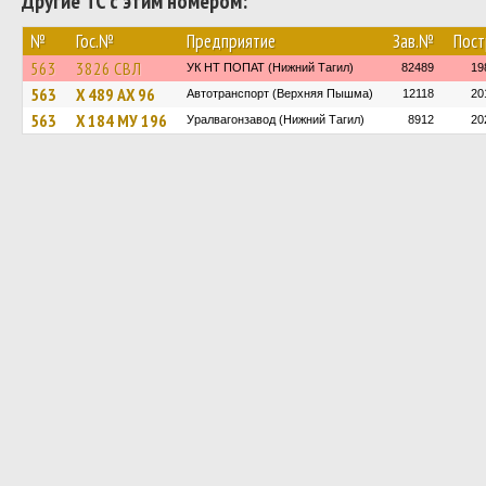
Другие ТС с этим номером:
№
Гос.№
Предприятие
Зав.№
Пост
563
3826 СВЛ
УК НТ ПОПАТ (Нижний Тагил)
82489
19
563
Х 489 АХ 96
Автотранспорт (Верхняя Пышма)
12118
20
563
Х 184 МУ 196
Уралвагонзавод (Нижний Тагил)
8912
20