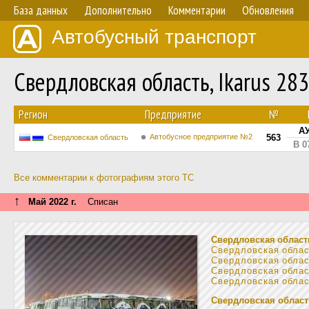
База данных
Дополнительно
Комментарии
Обновления
Автобусный транспорт
Свердловская область, Ikarus 28
Регион
Предприятие
№
АУ
Автобусное предприятие №2
563
Свердловская область
В 0
Все комментарии к фотографиям этого ТС
↑
Май 2022 г.
Списан
Свердловская област
Свердловская обла
Свердловская обла
Свердловская обла
Свердловская обла
Свердловская област