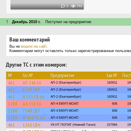
1
741
↑
Декабрь 2010 г.
Поступил на предприятие
Ваш комментарий
Вы не
вошли на сайт
.
Комментарии могут оставлять только зарегистрированные пользов
Другие ТС с этим номером:
№
Гос.№
Предприятие
Зав.№
Пост
461
АР 248 66
АП-2 (Екатеринбург)
160911
19
461
1139 СВУ
АП-2 (Екатеринбург)
160911
19
461
Н 155 СВ 66
АП-2 (Екатеринбург)
160911
19
1288
АА 558 66
АП-4 ЕМУП МОАП
606
19
1288
7549 СВТ
АП-4 ЕМУП МОАП
606
19
1288
М 426 РС 66
АП-4 ЕМУП МОАП
606
19
461
1260 СВЧ
УК НТ ПОПАТ (Нижний Тагил)
157966
19