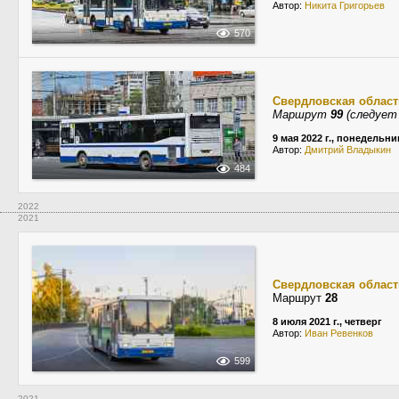
Автор:
Никита Григорьев
570
Свердловская област
Маршрут
99
(следует
9 мая 2022 г., понедельни
Автор:
Дмитрий Владыкин
484
2022
2021
Свердловская област
Маршрут
28
8 июля 2021 г., четверг
Автор:
Иван Ревенков
599
2021