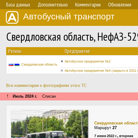
База данных
Дополнительно
Комментарии
Обновления
Автобусный транспорт
Свердловская область, НефАЗ-5
Регион
Предприятие
Автобусное предприятие №2
Свердловская область
Автобусное предприятие №4 (закрыто в 2011 г
Все комментарии к фотографиям этого ТС
↑
Июль 2024 г.
Списан
Свердловская област
Маршрут
27
7 июня 2022 г., вторник