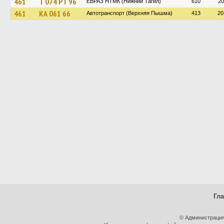
461
Т 074 РТ 96
ЕВРАЗ НТМК (Нижний Тагил)
610
20
461
КА 061 66
Автотранспорт (Верхняя Пышма)
413
20
Гл
© Администрация