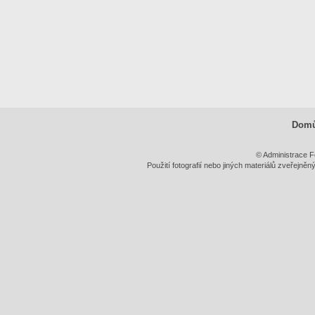
Dom
© Administrace F
Použití fotografií nebo jiných materiálů zveřejně