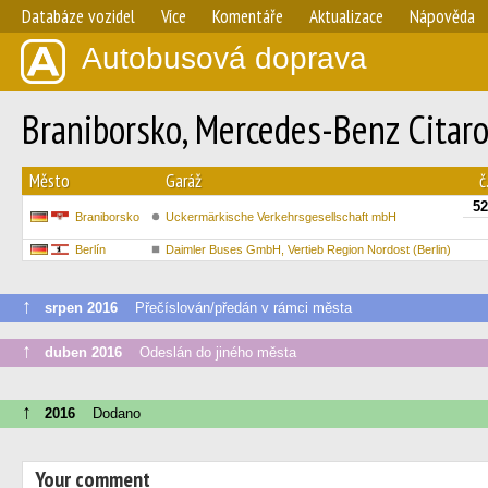
Databáze vozidel
Více
Komentáře
Aktualizace
Nápověda
Autobusová doprava
Braniborsko, Mercedes-Benz Citaro
Město
Garáž
č
52
Braniborsko
Uckermärkische Verkehrsgesellschaft mbH
Berlín
Daimler Buses GmbH, Vertieb Region Nordost (Berlin)
↑
srpen 2016
Přečíslován/předán v rámci města
↑
duben 2016
Odeslán do jiného města
↑
2016
Dodano
Your comment