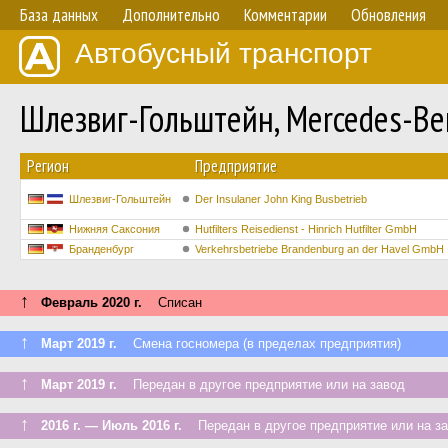
База данных
Дополнительно
Комментарии
Обновления
Автобусный транспорт
Шлезвиг-Гольштейн, Mercedes-Be
Регион
Предприятие
Шлезвиг-Гольштейн
Der Insulaner John King Busbetrieb
Нижняя Саксония
Hutfilters Reisedienst - Hinrich Hutfilter GmbH
Бранденбург
Verkehrsbetriebe Brandenburg an der Havel GmbH
↑
Февраль 2020 г.
Списан
↑
Март 2019 г.
Смена госномера (в пределах предприятия)
↑
Март 2019 г.
Передан в другое предприятие или на завод
↑
2016 г. — Июль 2016 г.
Передан в другое предприятие или на з