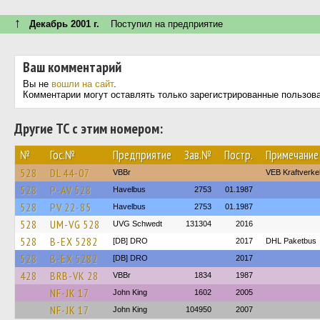
↑
Декабрь 2001 г.
Поступил на предприятие
Ваш комментарий
Вы не
вошли на сайт
.
Комментарии могут оставлять только зарегистрированные пользов
Другие ТС с этим номером:
№
Гос.№
Предприятие
Зав.№
Постр.
Примечание
528
DL 44-07
VBBr
VEB Kraftverke
528
P-AV 528
Havelbus
2753
01.1987
528
PV 22-85
Havelbus
2753
01.1987
528
UM-VG 528
UVG Schwedt
131304
2016
528
B-EX 5282
[DB] DRO
2017
DHL Paketbus
528
B-EX 5282
[DB] DRO
2017
428
BRB-VK 28
VBBr
1834
1987
NF-JK 17
John King
1602
2005
NF-JK 17
John King
104950
2007