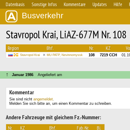
Datenbasis
Sonstige Infos
Kommentare
Updates
Hilfe
Busverkehr
Stavropol Krai, LiAZ-677M Nr. 108
Region
Bhf.
Nr.
KZ
Vo
108
7219 ССН
01.1
Stavropol Krai
MU PATP, Nevinnomyssk
↑
Januar 1986
Angeliefert am
Kommentar
Sie sind nicht
angemeldet
.
Melden Sie sich bitte an, um einen Kommentar zu schreiben.
Andere Fahrzeuge mit gleichem Fz.-Nummer:
Nr.
KZ
Bhf.
Fab.-Nr.
Bj.