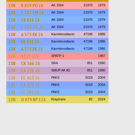
108
В 859 РО 26
AK 1564
21970
1979
108
С 767 ТМ 26
AK 1564
21970
1979
108
СВ 836 26
AK 1564
21970
1979
108
С 108 ТК 26
AK 1564
21970
1979
108
А 375 ЕК 26
Kavminvodiavto
47196
1986
108
ЕВ 551 26
Kavminvodiavto
47196
1986
108
А 375 ЕК 26
Kavminvodiavto
47196
1986
108
4323 ССУ
SPATP-1
1987
108
СК 566 26
SRA
851
1990
108
СА 226 26
SMUP AK #2
851
1990
108
ЕЕ 410 26
PAKS
5018
2004
108
ЕА 329 26
PAKS
5018
2004
108
ЕЕ 386 26
PAKS
5018
2004
108
О 979 ВР 126
Kraytrans
82
2024