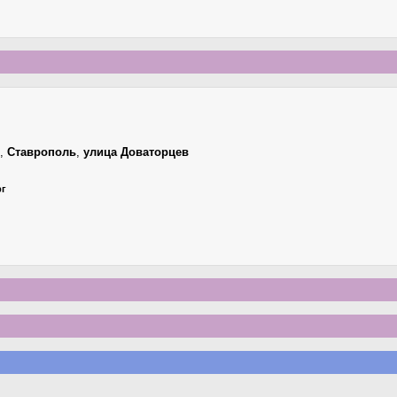
,
Ставрополь
,
улица Доваторцев
рг