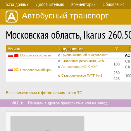
База данных
Дополнительно
Комментарии
Обновления
Автобусный транспорт
Московская область, Ikarus 260.
Регион
Предприятие
№
Г
Группа компаний "Покровское"
АС 
Московская область
Ставропольрегионавто, ООО
СК 
108
Автоколонна №2, СМУП
СА 
Ставропольский край
230
Ставропольское ПАТП № 1
10
423
Все комментарии к фотографиям этого ТС
↑
2011 г.
Передан в другое предприятие или на завод