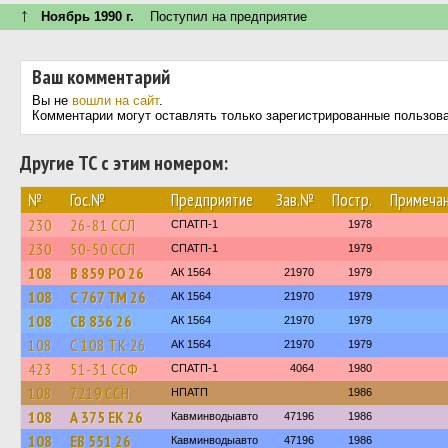
↑
Ноябрь 1990 г.
Поступил на предприятие
Ваш комментарий
Вы не
вошли на сайт
.
Комментарии могут оставлять только зарегистрированные пользов
Другие ТС с этим номером:
№
Гос.№
Предприятие
Зав.№
Постр.
Примеча
230
26-81 ССЛ
СПАТП-1
1978
230
50-50 ССЛ
СПАТП-1
1979
108
В 859 РО 26
АК 1564
21970
1979
108
С 767 ТМ 26
АК 1564
21970
1979
108
СВ 836 26
АК 1564
21970
1979
108
С 108 ТК 26
АК 1564
21970
1979
423
51-31 ССФ
СПАТП-1
4064
1980
108
7219 ССН
НПАТП
1986
108
А 375 ЕК 26
Кавминводыавто
47196
1986
108
ЕВ 551 26
Кавминводыавто
47196
1986