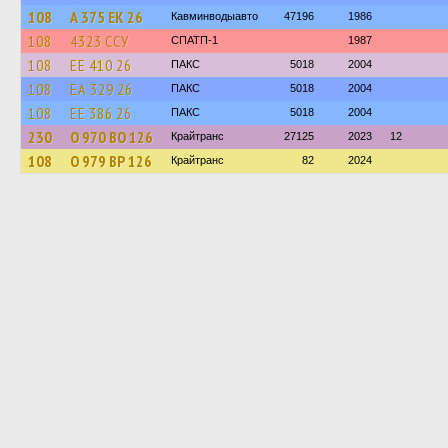
108
А 375 ЕК 26
Кавминводыавто
47196
1986
108
4323 ССУ
СПАТП-1
1987
108
ЕЕ 410 26
ПАКС
5018
2004
108
ЕА 329 26
ПАКС
5018
2004
108
ЕЕ 386 26
ПАКС
5018
2004
230
О 970 ВО 126
Крайтранс
27125
2023
12
108
О 979 ВР 126
Крайтранс
82
2024