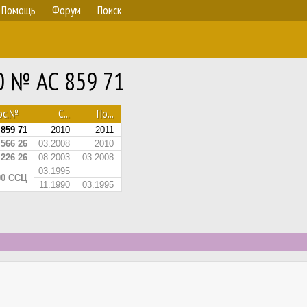
Помощь
Форум
Поиск
50 № АС 859 71
ос.№
С...
По...
859 71
2010
2011
566 26
03.2008
2010
226 26
08.2003
03.2008
03.1995
00 ССЦ
11.1990
03.1995