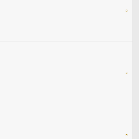
¤
¤
¤