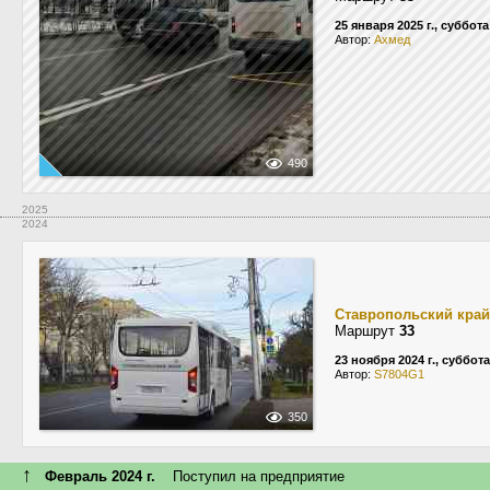
25 января 2025 г., суббота
Автор:
Ахмед
490
2025
2024
Ставропольский край
Маршрут
33
23 ноября 2024 г., суббота
Автор:
S7804G1
350
↑
Февраль 2024 г.
Поступил на предприятие