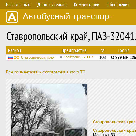
База данных
Дополнительно
Комментарии
Обновления
Автобусный транспорт
Ставропольский край, ПАЗ-32041
Регион
Предприятие
№
Гос.№
Крайтранс, ГУП СК
108
О 979 ВР 126
Ставропольский край
Все комментарии к фотографиям этого ТС
Ставропольский край
Ставропольский край
Маршрут
33