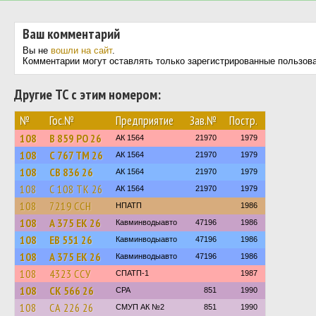
Ваш комментарий
Вы не
вошли на сайт
.
Комментарии могут оставлять только зарегистрированные пользов
Другие ТС с этим номером:
№
Гос.№
Предприятие
Зав.№
Постр.
108
В 859 РО 26
АК 1564
21970
1979
108
С 767 ТМ 26
АК 1564
21970
1979
108
СВ 836 26
АК 1564
21970
1979
108
С 108 ТК 26
АК 1564
21970
1979
108
7219 ССН
НПАТП
1986
108
А 375 ЕК 26
Кавминводыавто
47196
1986
108
ЕВ 551 26
Кавминводыавто
47196
1986
108
А 375 ЕК 26
Кавминводыавто
47196
1986
108
4323 ССУ
СПАТП-1
1987
108
СК 566 26
СРА
851
1990
108
СА 226 26
СМУП АК №2
851
1990