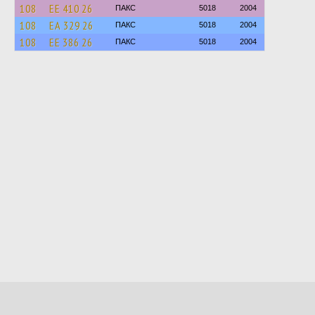
108
ЕЕ 410 26
ПАКС
5018
2004
108
ЕА 329 26
ПАКС
5018
2004
108
ЕЕ 386 26
ПАКС
5018
2004