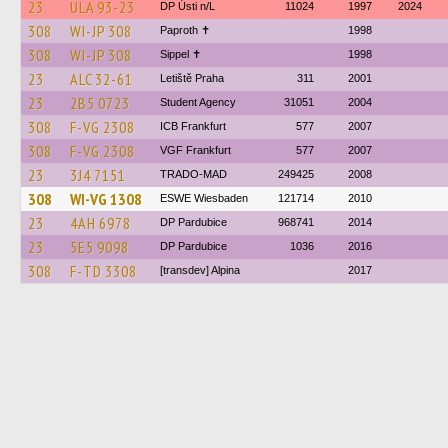
23
ULA 93-23
DP Ústi n/L
11024
1997
2024
308
WI-JP 308
Paproth ✝
1998
308
WI-JP 308
Sippel ✝︎
1998
23
ALC 32-61
Letiště Praha
311
2001
23
2B5 0723
Student Agency
31051
2004
308
F-VG 2308
ICB Frankfurt
577
2007
308
F-VG 2308
VGF Frankfurt
577
2007
23
3J4 7151
TRADO-MAD
249425
2008
308
WI-VG 1308
ESWE Wiesbaden
121714
2010
23
4AH 6978
DP Pardubice
968741
2014
23
5E5 9098
DP Pardubice
1036
2016
308
F-TD 3308
[transdev] Alpina
2017