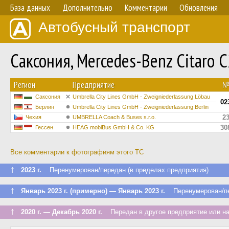
База данных
Дополнительно
Комментарии
Обновления
Автобусный транспорт
Саксония, Mercedes-Benz Citaro 
Регион
Предприятие
Саксония
Umbrella City Lines GmbH - Zweigniederlassung Löbau
02
Берлин
Umbrella City Lines GmbH - Zweigniederlassung Berlin
2
Чехия
UMBRELLA Coach & Buses s.r.o.
30
Гессен
HEAG mobiBus GmbH & Co. KG
Все комментарии к фотографиям этого ТС
↑
2023 г.
Перенумерован/передан (в пределах предприятия)
↑
Январь 2023 г. (примерно) — Январь 2023 г.
Перенумерован/пер
↑
2020 г. — Декабрь 2020 г.
Передан в другое предприятие или на