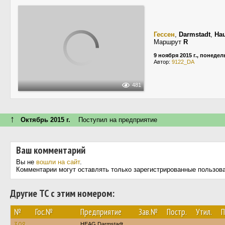
Гессен
,
Darmstadt
,
Ha
Маршрут
R
9 ноября 2015 г., понеде
Автор:
9122_DA
481
↑
Октябрь 2015 г.
Поступил на предприятие
Ваш комментарий
Вы не
вошли на сайт
.
Комментарии могут оставлять только зарегистрированные пользов
Другие ТС с этим номером:
№
Гос.№
Предприятие
Зав.№
Постр.
Утил.
П
308
HEAG Darmstadt