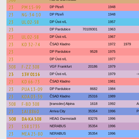
23
PM 15-99
DP Plzeň
1948
23
NG-34-10
DP Plzeň
1948
23
UL 02-58
DP Ústi n/L
1957
23
DP Pardubice
70109301
1963
23
UL 02-58
DP Ústi n/L
1967
23
KD 32-74
ČSAD Kladno
1972
1979
23
DP Pardubice
9528
1975
23
DP Ústi n/L
1977
308
F-ZZ 308
VGF Frankfurt
20186
1979
23
13V 0116
DP Ústi n/L
1979
-
23
KD 66-73
ČSAD Kladno
1981
23
PUA 13-09
DP Pardubice
8682
1984
23
KDA 03-39
ČSAD Kladno
25316
1989
308
F-BD 308
[transdev] Alpina
1618
1992
A
23
1AI 8860
Arriva City
35354
1996
P
308
DA-KA 308
HEAG Darmstadt
83276
1996
23
1S8 1735
NERABUS
35354
1996
23
MEA 25-80
NERABUS
35354
1996