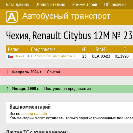
База данных
Дополнительно
Комментарии
Обновления
Автобусный транспорт
Чехия, Renault Citybus 12M № 23
Регион
Предприятие
№
Гос.№
С...
23
ULA 93-23
01.1998
Чехия
DP města Ústí nad Labem a. s.
↑
Февраль 2024 г.
Списан
↑
Январь 1998 г.
Поступил на предприятие
Ваш комментарий
Вы не
вошли на сайт
.
Комментарии могут оставлять только зарегистрированные пользов
Другие ТС с этим номером: