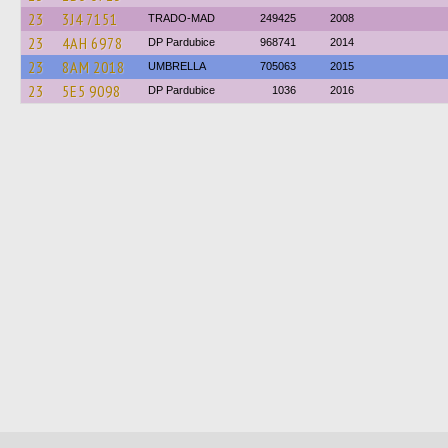
23
3J4 7151
TRADO-MAD
249425
2008
23
4AH 6978
DP Pardubice
968741
2014
23
8AM 2018
UMBRELLA
705063
2015
23
5E5 9098
DP Pardubice
1036
2016