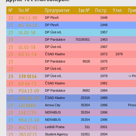
№
Гос.№
Предприятие
Зав.№
Постр.
Утил.
При
23
PM 15-99
DP Plzeň
1948
23
NG-34-10
DP Plzeň
1948
23
UL 02-58
DP Ústi n/L
1957
23
DP Pardubice
70109301
1963
23
UL 02-58
DP Ústi n/L
1967
23
KD 32-74
ČSAD Kladno
1972
1979
23
DP Pardubice
9528
1975
23
DP Ústi n/L
1977
23
13V 0116
DP Ústi n/L
1979
-> Pr
23
KD 66-73
ČSAD Kladno
1981
23
PUA 13-09
DP Pardubice
8682
1984
23
KDA 03-39
ČSAD Kladno
25316
1989
23
1AI 8860
Arriva City
35354
1996
Prov
23
1S8 1735
NERABUS
35354
1996
23
MEA 25-80
NERABUS
35354
1996
23
ALC 32-61
Letiště Praha
311
2001
23
2B5 0723
Student Agency
31051
2004