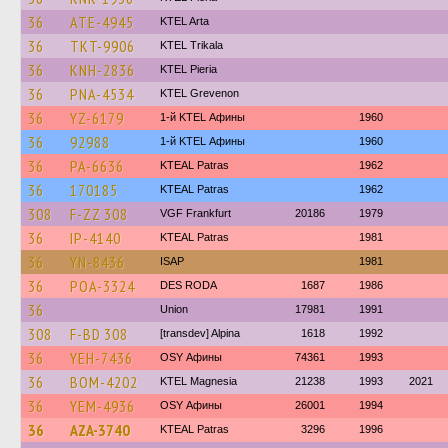
36
ATE-4945
KTEL Arta
36
TKT-9906
ΚΤΕL Τrikala
36
KNH-2836
KTEL Pieria
36
PNA-4534
ΚΤΕL Grevenon
36
YZ-6179
1-й KTEL Афины
1960
36
92988
1-й KTEL Афины
1960
36
PA-6636
KTEAL Patras
1962
36
170185
KTEAL Patras
1962
308
F-ZZ 308
VGF Frankfurt
20186
1979
36
IP-4140
KTEAL Patras
1981
36
YN-8436
ISAP
1981
36
POA-3324
DES RODA
1687
1986
36
Union
17981
1991
308
F-BD 308
[transdev] Alpina
1618
1992
36
YEH-7436
OSY Афины
74361
1993
36
BOM-4202
ΚΤΕL Magnesia
21238
1993
2021
36
YEM-4936
OSY Афины
26001
1994
36
AZA-3740
KTEAL Patras
3296
1996