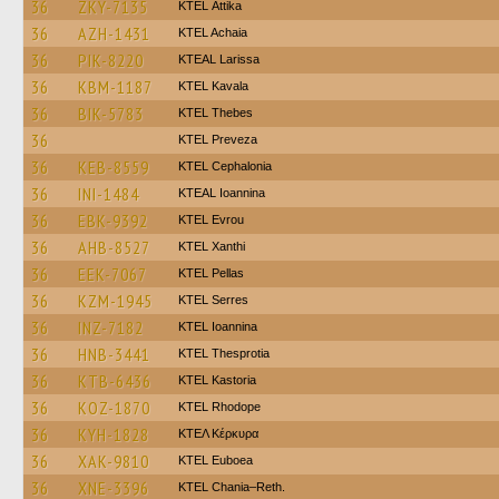
36
ZKY-7135
KΤΕL Αttika
36
AZH-1431
KTEL Achaia
36
PIK-8220
KTEAL Larissa
36
KBM-1187
KTEL Kavala
36
BIK-5783
KTEL Thebes
36
KTEL Preveza
36
KEB-8559
KTEL Cephalonia
36
INI-1484
KTEAL Ioannina
36
EBK-9392
KTEL Evrou
36
AHB-8527
KTEL Xanthi
36
EEK-7067
KTEL Pellas
36
KZM-1945
KTEL Serres
36
INZ-7182
KTEL Ioannina
36
HNB-3441
KTEL Thesprotia
36
KTB-6436
KTEL Kastoria
36
KOZ-1870
KTEL Rhodope
36
KYH-1828
ΚΤΕΛ Κέρκυρα
36
XAK-9810
ΚΤΕL Euboea
36
XNE-3396
KTEL Chania–Reth.