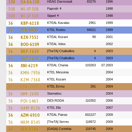
308
DA-KA 308
HEAG Darmstadt
83276
1996
308
WI-JP 308
Paproth ✝
1998
308
WI-JP 308
Sippel ✝︎
1998
36
KBP-6118
KTEAL Kavalas
2961
1999
36
PPA-9909
ΚΤΕL Rodou
94021
1999
36
KZX-7552
KTEAL Kozani
99
2001
36
BOO-6109
KTEAL Volos
2002
36
XKP-2630
[TheTA] Chalkidikis
4
2003
36
XKP-2630
[TheTA] Chalkidikis
4
2003
36
XNI-6219
KTEAL Chania
103263
07.2003
36
KMH-7936
KTEL Messinia
2004
36
KZM-7368
ΚΤΕL Kozani
2004
36
EBK-7505
KTEL Evrou
291
2004
36
INM-2690
Stamatiou
2004
36
POI-1465
DES RODA
110352
2006
36
HAM-8136
KTEL Elis
2007
36
AZM-6910
KTEAL Patras
602227
2009
36
NKM-8545
[TheTA] Serres
118972
2009
36
XEH-8286
[OASA] Corinthia
118745
2009