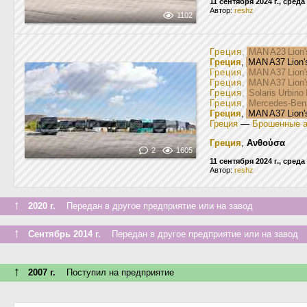
11 сентября 2024 г., среда
Автор:
reshz
1102
Греция
,
MAN A23 Lion'
Греция
,
MAN A37 Lion'
Греция
,
MAN A37 Lion'
Греция
,
MAN A37 Lion'
Греция
,
Solaris Urbino 
Греция
,
Mercedes-Benz 
Греция
,
MAN A37 Lion'
Греция
—
Брошенные 
Греция
,
Ανθούσα
2
1605
11 сентября 2024 г., среда
Автор:
reshz
↑
2020 г.
Передан в другое предприятие или на завод
↑
Сентябрь 2014 г.
Передан в другое предприятие или на завод
↑
2007 г.
Поступил на предприятие