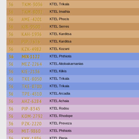
36
TKM-3036
ΚΤΕL Τrikala
36
TKM-8092
KTEL Imathia
36
AME-4201
ΚΤΕL Phocis
36
KIB-9500
KTEL Serres
36
KAH-1936
ΚΤΕL Karditsa
36
PIP-7676
ΚΤΕL Karditsa
36
KZK-4982
ΚΤΕL Kozani
36
MIX-1122
ΚΤΕL Phthiotis
36
MEZ-2264
KTEL Aitoloakarnanias
36
KIE-2136
KTEL Kilkis
36
TKE-8050
ΚΤΕL Τrikala
36
TKE-8700
ΚΤΕL Τrikala
36
TPE-4510
KTEL Arcadia
36
AHZ-6284
KTEL Achaia
36
PIP-8345
ΚΤΕL Rodou
36
KOM-2792
KTEL Rhodope
36
PZK-2220
KTEL Preveza
36
MIT-9860
ΚΤΕL Phthiotis
36
KNK-1936
KTEL Pieria