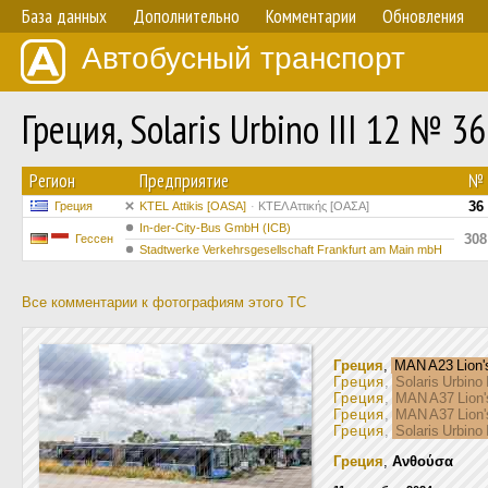
База данных
Дополнительно
Комментарии
Обновления
Автобусный транспорт
Греция, Solaris Urbino III 12 № 36
Регион
Предприятие
№
36
Греция
KΤΕL Αttikis [OASA]
ΚΤΕΛ Αττικής [ΟΑΣΑ]
In-der-City-Bus GmbH (ICB)
308
Гессен
Stadtwerke Verkehrsgesellschaft Frankfurt am Main mbH
Все комментарии к фотографиям этого ТС
Греция
,
MAN A23 Lion'
Греция
,
Solaris Urbino 
Греция
,
MAN A37 Lion'
Греция
,
MAN A37 Lion'
Греция
,
Solaris Urbino 
Греция
,
Ανθούσα