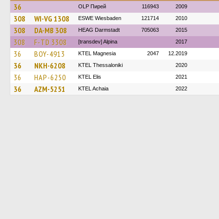
36
OLP Пирей
116943
2009
308
WI-VG 1308
ESWE Wiesbaden
121714
2010
308
DA-MB 308
HEAG Darmstadt
705063
2015
308
F-TD 3308
[transdev] Alpina
2017
36
BOY-4913
ΚΤΕL Magnesia
2047
12.2019
36
NKH-6208
KTEL Thessaloniki
2020
36
HAP-6250
KTEL Elis
2021
36
AZM-5251
KTEL Achaia
2022