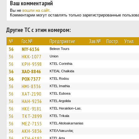
Ваш комментарий
Вы не
вошли на сайт
.
Комментарии могут оставлять только зарегистрированные пользов
Другие ТС с этим номером:
№
Гос.№
Предприятие
Зав.№
Постр.
Утил.
36
NIY-6136
Beleon Tours
36
HKK-1077
Union
36
KPH-9598
KTEL Corinthia
36
XAO-8846
KTEAL Chalkida
36
POX-7377
ΚΤΕL Rodou
36
HMI-8336
KTEL Imathia
36
XAT-2190
ΚΤΕL Euboea
36
HAH-9236
KTEL Argolida
36
HKE-9181
KTEL Heraklion–Las.
36
TKT-2899
ΚΤΕL Τrikala
36
MEZ-7155
KTEL Aitoloakarnanias
36
AKH-5836
ΚΤΕΛ Λακωνίας
36
ATH-6192
KTEL Arta