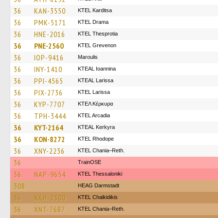
36
KAN-3550
ΚΤΕL Karditsa
36
PMK-5171
KTEL Drama
36
HNE-2016
KTEL Thesprotia
36
PNE-2560
ΚΤΕL Grevenon
36
IOP-9416
Maroulis
36
INY-1410
KTEAL Ioannina
36
PPI-4565
KTEAL Larissa
36
PIX-2736
KTEL Larissa
36
KYP-7707
ΚΤΕΛ Κέρκυρα
36
TPH-3444
KTEL Arcadia
36
KYT-2164
KTEAL Kerkyra
36
KON-8272
KTEL Rhodope
36
XNY-2236
KTEL Chania–Reth.
36
TrainΟSE
36
NAP-9654
KTEL Thessaloniki
308
HEAG Darmstadt
36
XKH-2300
ΚΤΕL Chalkidikis
36
XNT-7687
KTEL Chania–Reth.