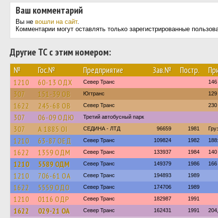
Ваш комментарий
Вы не
вошли на сайт
.
Комментарии могут оставлять только зарегистрированные пользов
Другие ТС с этим номером:
№
Гос.№
Предприятие
Зав.№
Постр.
Пр
1210
60-13 ОДХ
Север Транс
146
307
151-39 ОВ
Югтранс
129
1622
245-68 ОВ
Север Транс
230
307
06-09 ОДЮ
Третий автобусный парк
307
А 1885 ОІ
СЕДИНА - ЛТД
96659
1981
Гру
1210
63-87 ОЕД
Север Транс
109824
1982
188
1622
1359 ОДМ
Север Транс
133937
1984
140
1210
5589 ОДМ
Север Транс
149379
1986
166
1210
706-61 ОА
Север Транс
194893
1989
1622
5559 ОДО
Север Транс
174706
1989
1210
0116 ОДР
Север Транс
182987
1991
1622
029-21 ОА
Север Транс
162431
1991
204