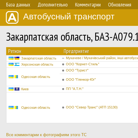
База данных
Дополнительно
Комментарии
Обновления
Автобусный транспорт
Закарпатская область, БАЗ-А079
Регион
Предприятие
Мукачеве / Мукачівський район, інші автобус
Закарпатская область
ООО "Корнет-Стиль"
Херсонская область
ООО "Турист"
Одесская область
ООО "Гленкор-Юг"
ПП "А.Т.Н."
Киев
ООО "Север Транс" (АТП 15130)
Одесская область
Все комментарии к фотографиям этого ТС