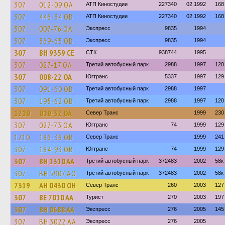
307
012-09 ОА
АТП Киностудии
227340
02.1992
168
307
446-34 ОВ
АТП Киностудии
227340
02.1992
168
307
007-76 ОА
Экспресс
9835
1994
307
369-65 ОВ
Экспресс
9835
1994
307
BH 9359 CE
СТК
938744
1995
307
027-17 ОА
Третий автобусный парк
2988
1997
120
307
008-22 ОА
Югтранс
5337
1997
129
307
091-60 ОВ
Третий автобусный парк
2988
1997
307
195-62 ОВ
Третий автобусный парк
2988
1997
120
1210
010-32 ОА
Север Транс
1999
230
307
027-73 ОА
Югтранс
74
1999
129
1210
186-38 ОВ
Север Транс
1999
241
307
184-93 ОВ
Югтранс
74
1999
129
307
BH 1310 AA
Третий автобусный парк
372483
2002
58к
307
BH 5907 AO
Третий автобусный парк
372483
2002
58к
7319
AH 0430 OH
Север Транс
260
2003
127
307
BE 7010 AA
Турист
270
2003
197
307
BH 0688 AA
Экспресс
276
2005
145
307
BH 3022 AA
Экспресс
276
2005