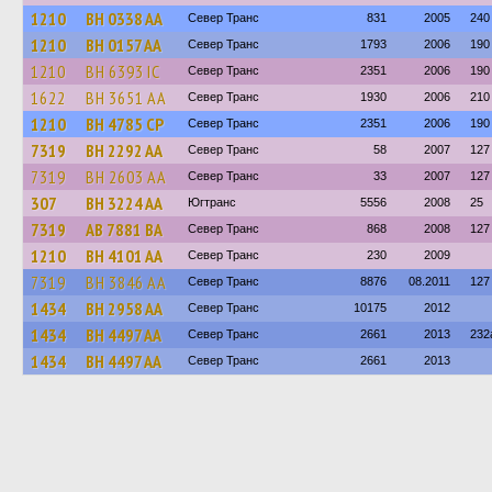
1210
BH 0338 AA
Север Транс
831
2005
240
1210
BH 0157 AA
Север Транс
1793
2006
190
1210
BH 6393 IC
Север Транс
2351
2006
190
1622
BH 3651 AA
Север Транс
1930
2006
210
1210
BH 4785 CP
Север Транс
2351
2006
190
7319
BH 2292 AA
Север Транс
58
2007
127
7319
BH 2603 AA
Север Транс
33
2007
127
307
BH 3224 AA
Югтранс
5556
2008
25
7319
AB 7881 BA
Север Транс
868
2008
127
1210
BH 4101 AA
Север Транс
230
2009
7319
BH 3846 AA
Север Транс
8876
08.2011
127
1434
BH 2958 AA
Север Транс
10175
2012
1434
BH 4497 AA
Север Транс
2661
2013
232
1434
BH 4497 AA
Север Транс
2661
2013