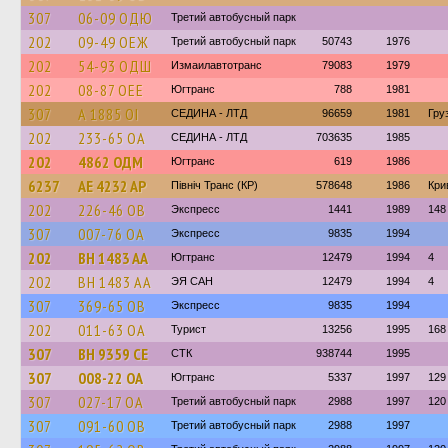
307
06-09 ОДЮ
Третий автобусный парк
202
09-49 ОЕЖ
Третий автобусный парк
50743
1976
202
54-93 ОДШ
Измаилавтотранс
79083
1979
202
08-87 ОЕЕ
Югтранс
788
1981
307
А 1885 ОІ
СЕДИНА - ЛТД
96659
1981
Гру
202
233-65 ОА
СЕДИНА - ЛТД
703635
1985
202
4862 ОДМ
Югтранс
619
1986
6237
AE 4232 AP
Північ Транс (КР)
578648
1986
Кри
202
226-46 ОВ
Экспресс
1441
1989
148
307
007-76 ОА
Экспресс
9835
1994
202
BH 1483 AA
Югтранс
12479
1994
4
202
BH 1483 AA
ЭЯ САН
12479
1994
4
307
369-65 ОВ
Экспресс
9835
1994
202
011-63 ОА
Турист
13256
1995
168
307
BH 9359 CE
СТК
938744
1995
307
008-22 ОА
Югтранс
5337
1997
129
307
027-17 ОА
Третий автобусный парк
2988
1997
120
307
091-60 ОВ
Третий автобусный парк
2988
1997