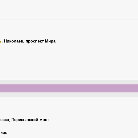
ь
,
Николаев
,
проспект Мира
есса
,
Пересыпский мост
ьник