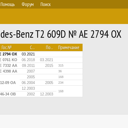
Помощь
Форум
Поиск
edes-Benz T2 609D № AE 2794 OX
Гос.№
С...
По...
Примечание
E 2794 OX
03.2021
E 0761 KO
06.2018
03.2021
E 7332 AA
09.2011
2015
315
E 4398 AA
2007
36
2005
168
12-09 ОА
06.2004
2005
234
12.2003
168
46-34 ОВ
2002
12.2003