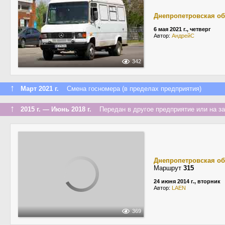
Днепропетровская об
6 мая 2021 г., четверг
Автор:
АндрейС
342
↑
Март 2021 г.
Смена госномера (в пределах предприятия)
↑
2015 г. — Июнь 2018 г.
Передан в другое предприятие или на з
Днепропетровская об
Маршрут
315
24 июня 2014 г., вторник
Автор:
LAEN
369