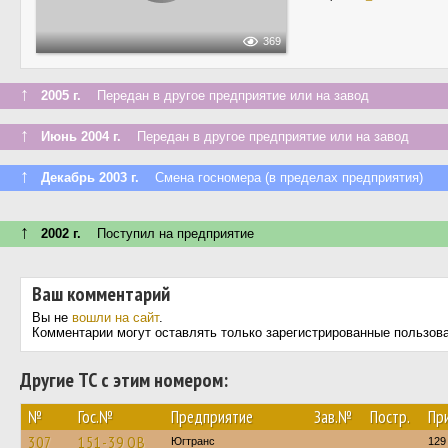
369
↑
2005 г.
Передан в другое предприятие или на завод
↑
Июнь 2004 г.
Передан в другое предприятие или на завод
↑
Декабрь 2003 г.
Смена госномера (в пределах предприятия)
↑
2002 г.
Поступил на предприятие
Ваш комментарий
Вы не
вошли на сайт
.
Комментарии могут оставлять только зарегистрированные пользов
Другие ТС с этим номером:
№
Гос.№
Предприятие
Зав.№
Постр.
Пр
307
151-39 ОВ
Югтранс
129