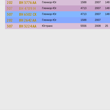
202
BH 3776 AA
Гленкор-Юг
1588
2007
148
307
BH 4789 IH
Гленкор-Юг
4713
2007
148
307
BH 6302 CX
Гленкор-Юг
4713
2007
148
202
BH 2642 AA
Гленкор-Юг
1588
2007
307
BH 3224 AA
Югтранс
5556
2008
25