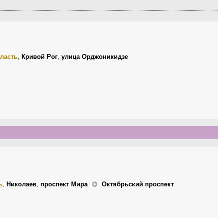
ласть
,
Кривой Рог
,
улица Орджоникидзе
ь
,
Николаев
,
проспект Мира
Октябрьский проспект