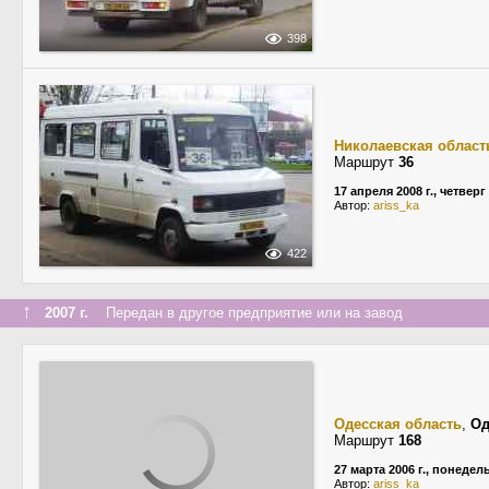
398
Николаевская област
Маршрут
36
17 апреля 2008 г., четверг
Автор:
ariss_ka
422
↑
2007 г.
Передан в другое предприятие или на завод
Одесская область
,
Од
Маршрут
168
27 марта 2006 г., понедел
Автор:
ariss_ka