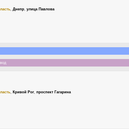
ласть
,
Днепр
,
улица Павлова
авод
ласть
,
Кривой Рог
,
проспект Гагарина