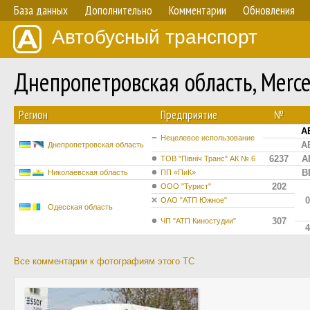
База данных
Дополнительно
Комментарии
Обновления
Автобусный транспорт
Днепропетровская область, Merc
Регион
Предприятие
№
A
Нецелевое использование
A
Днепропетровская область
6237
A
ТОВ "Північ Транс" АК № 6
B
Николаевская область
ПП «ПиК»
202
ООО "Турист"
0
ОАО "АТП Южное"
Одесская область
307
ЧП "АТП Киностудии"
4
Все комментарии к фотографиям этого ТС