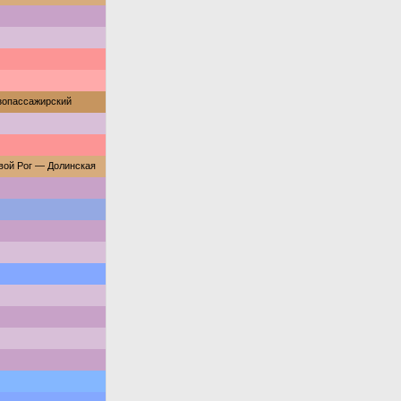
зопассажирский
вой Рог — Долинская