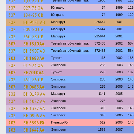
307
195-62 ОВ
Третий автобусный парк
2988
1997
120
307
027-73 ОА
Югтранс
74
1999
129
307
184-93 ОВ
Югтранс
74
1999
129
202
BH 9121 AB
Маршрут
225644
2001
202
009-80 ОА
Маршрут
225644
2001
202
360-88 ОВ
Маршрут
225644
2001
307
BH 1310 AA
Третий автобусный парк
372483
2002
58к
307
BH 5907 AO
Третий автобусный парк
372483
2002
58к
202
BH 1688 AA
Турист
113
2002
168
202
017-23 ОА
Экспресс
233
2003
148
307
BE 7010 AA
Турист
270
2003
197
202
461-85 ОВ
Экспресс
233
2003
148
307
BH 0688 AA
Экспресс
276
2005
145
202
BH 0179 AA
Маршрут
1141
2005
307
BH 3022 AA
Экспресс
276
2005
202
BH 1377 AA
Экспресс
316
2005
145
202
BH 0906 AA
Экспресс
316
2005
145
202
BH 6396 EX
Гленкор-Юг
512
2006
148
202
BH 2642 AA
Экспресс
1588
2007