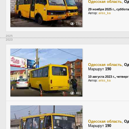
Одесская область
,
Од
29 ноября 2025 г., суббота
Автор:
ariss_ka
180
2025
2023
Одесская область
,
Од
Маршрут
190
10 августа 2023 г., четверг
Автор:
ariss_ka
461
Одесская область
,
Од
Маршрут
190