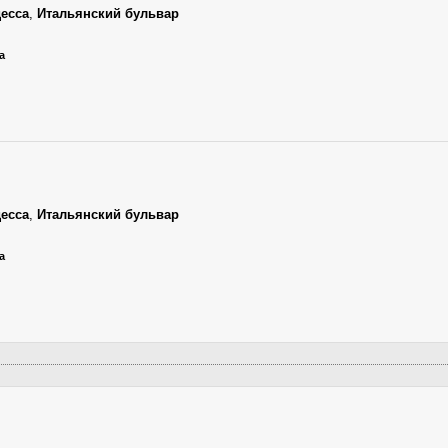
есса
,
Итальянский бульвар
а
есса
,
Итальянский бульвар
а