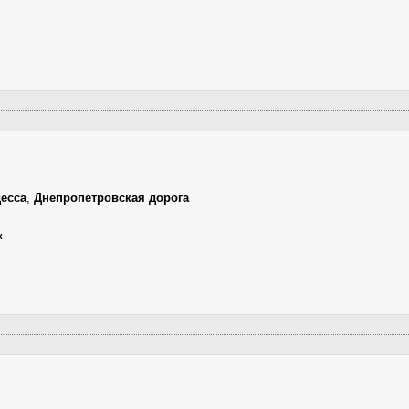
есса
,
Днепропетровская дорога
к