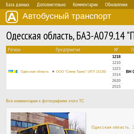
База данных
Дополнительно
Комментарии
Обновления
Автобусный транспорт
Одесская область, БАЗ-А079.14 
Регион
Предприятие
№
Г
1218
1210
1223
BH 
Одесская область
ООО "Север Транс" (АТП 15130)
1514
2620
2515
Все комментарии к фотографиям этого ТС
Одесская область
, 