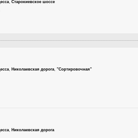
есса
,
Старокиевское шоссе
есса
,
Николаевская дорога
,
"Сортировочная"
есса
,
Николаевская дорога