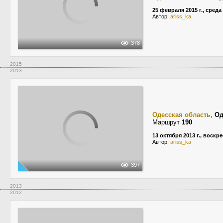
25 февраля 2015 г., среда
Автор:
ariss_ka
378
2015
2013
Одесская область
,
Од
Маршрут
190
13 октября 2013 г., воскр
Автор:
ariss_ka
397
2013
2012