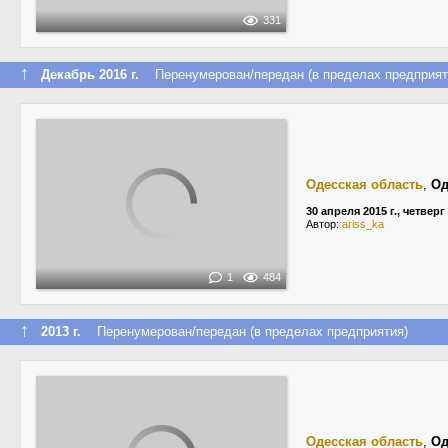
331
↑
Декабрь 2016 г.
Перенумерован/передан (в пределах предприят
Одесская область
,
Од
30 апреля 2015 г., четверг
Автор:
ariss_ka
1
484
↑
2013 г.
Перенумерован/передан (в пределах предприятия)
Одесская область
,
Од