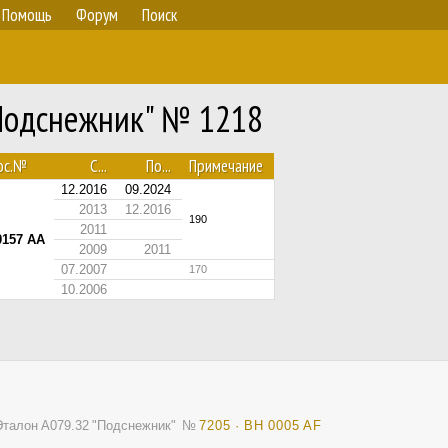
Помощь
Форум
Поиск
"Подснежник" № 1218
ос.№
С...
По...
Примечание
12.2016
09.2024
2013
12.2016
190
2011
0157 AA
2009
2011
07.2007
170
10.2006
Эталон А079.32 "Подснежник"
№
7205 · BH 0005 AF