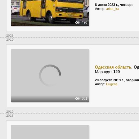
8 июня 2023 г., четверг
Автор:
ariss_ka
490
2023
2019
Одесская область
,
Од
Маршрут
120
20 августа 2019 г., вторни
Автор:
Eugene
381
2019
2018