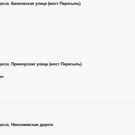
есса
,
Балковская улица (мост Пересыпь)
г
есса
,
Приморская улица (мост Пересыпь)
ник
есса
,
Николаевская дорога