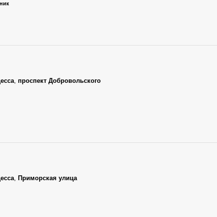
ьник
есса
,
проспект Добровольского
есса
,
Приморская улица