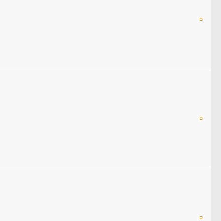
¤
¤
¤