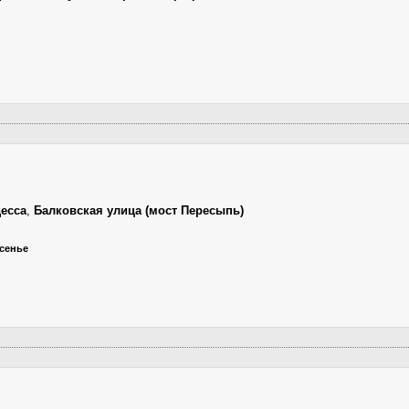
есса
,
Балковская улица (мост Пересыпь)
есенье