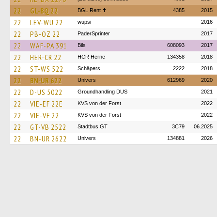
22
GL-BQ 22
BGL Rent ✝︎
4385
2015
22
LEV-WU 22
wupsi
2016
22
PB-OZ 22
PaderSprinter
2017
22
WAF-PA 391
Bils
608093
2017
22
HER-CR 22
HCR Herne
134358
2018
22
ST-WS 522
Schäpers
2222
2018
22
BN-UR 622
Univers
612969
2020
22
D-US 5022
Groundhandling DUS
2021
22
VIE-EF 22E
KVS von der Forst
2022
22
VIE-VF 22
KVS von der Forst
2022
22
GT-VB 2522
Stadtbus GT
3C79
06.2025
22
BN-UR 2622
Univers
134881
2026