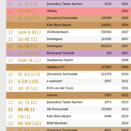
22
AC-TA 322
[transdev] Taeter Aachen
1516
2001
22
UN-MM 22
Vehling
2002
22
RE-BX 2270
[Zeretzke] Schmudde
105588
2004
22
[4222]
Köln Bonn Airport
106001
2004
22
HAM-B 8822
VGBreitenbach
700350
2007
22
SU-VD 722
Dominguez
114335
2007
22
SU-VD 722
Dominguez
601210
2007
22
GT-BO 1022
Bröskamp-Touristik
130
2007
22
HAM-VK 222
Stadtwerke Hamm
2008
22
GT-VB 922
Stadtbus GT
113852
2009
22
RE-BX 2270
[Zeretzke] Schmudde
121376
2010
22
K-EW 2200
e-weinzierl
2837
2011
22
VIE-VF 122
KVS von der Forst
2011
22
BN-UR 522
Univers
1053
2012
22
AC-TA 422
[transdev] Taeter Aachen
2971
2013
22
RS-VK 22
SR Remscheid
703358
2013
22
[4122]
Köln Bonn Airport
6446
2013
22
ME-BM 1422
BSM Monheim
2014
22
RE-BX 2270
[Zeretzke] Schmudde
4001
2014