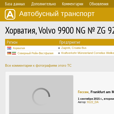
База данных
Дополнительно
Комментарии
Обновления
Автобусный транспорт
Хорватия, Volvo 9900 NG № ZG 9
Регион
Предприятие
Zagreb, Croatia-Bus
Хорватия
Kraftverkehr Münsterland Cornelius Wei
Северный Рейн-Вестфалия
Все комментарии к фотографиям этого ТС
Гессен
,
Frankfurt am 
1 сентября 2015 г., вторн
Автор:
9122_DA