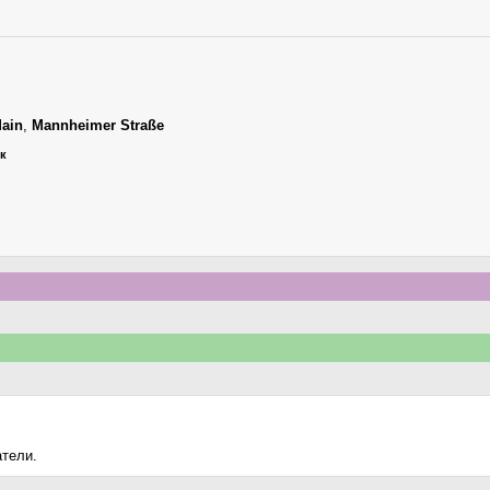
Main
,
Mannheimer Straße
ик
атели.