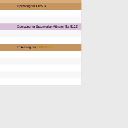
Operating for Flixbus
Operating for Stadtwerke Münster (№ 5122)
Im Auftrag der
SWB Bonn