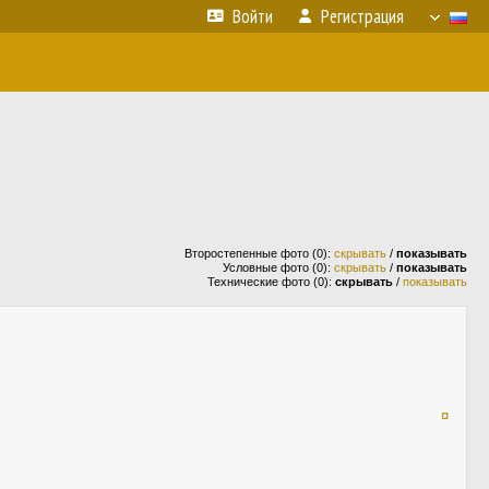
Войти
Регистрация
Второстепенные фото (0):
скрывать
/
показывать
Условные фото (0):
скрывать
/
показывать
Технические фото (0):
скрывать
/
показывать
¤