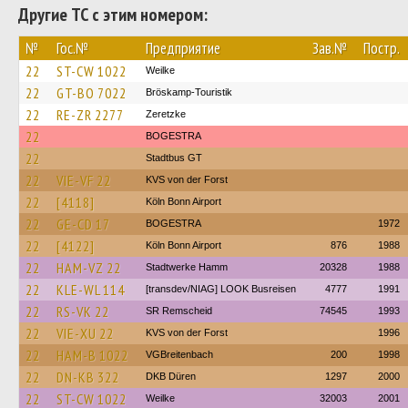
Другие ТС с этим номером:
№
Гос.№
Предприятие
Зав.№
Постр.
22
ST-CW 1022
Weilke
22
GT-BO 7022
Bröskamp-Touristik
22
RE-ZR 2277
Zeretzke
22
BOGESTRA
22
Stadtbus GT
22
VIE-VF 22
KVS von der Forst
22
[4118]
Köln Bonn Airport
22
GE-CD 17
BOGESTRA
1972
22
[4122]
Köln Bonn Airport
876
1988
22
HAM-VZ 22
Stadtwerke Hamm
20328
1988
22
KLE-WL 114
[transdev/NIAG] LOOK Busreisen
4777
1991
22
RS-VK 22
SR Remscheid
74545
1993
22
VIE-XU 22
KVS von der Forst
1996
22
HAM-B 1022
VGBreitenbach
200
1998
22
DN-KB 322
DKB Düren
1297
2000
22
ST-CW 1022
Weilke
32003
2001