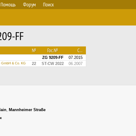
Помощь
Форум
Поиск
209-FF
№
Гос.№
С...
ZG 9209-FF
07.2015
lke GmbH & Co. KG
22
ST-CW 2022
06.2007
Main
,
Mannheimer Straße
ик