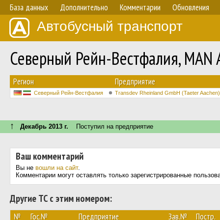
База данных
Дополнительно
Комментарии
Обновления
Автобусный транспорт
Северный Рейн-Вестфалия, MAN A
Регион
Предприятие
Северный Рейн-Вестфалия
Transdev Rheinland GmbH (Taeter Aachen)
↑
Декабрь 2013 г.
Поступил на предприятие
Ваш комментарий
Вы не
вошли на сайт
.
Комментарии могут оставлять только зарегистрированные пользов
Другие ТС с этим номером:
№
Гос.№
Предприятие
Зав.№
Постр.