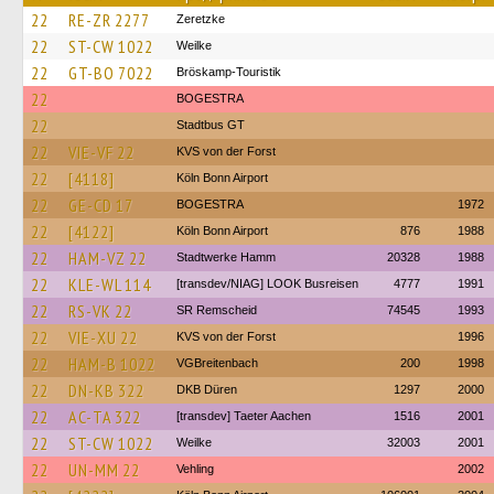
22
RE-ZR 2277
Zeretzke
22
ST-CW 1022
Weilke
22
GT-BO 7022
Bröskamp-Touristik
22
BOGESTRA
22
Stadtbus GT
22
VIE-VF 22
KVS von der Forst
22
[4118]
Köln Bonn Airport
22
GE-CD 17
BOGESTRA
1972
22
[4122]
Köln Bonn Airport
876
1988
22
HAM-VZ 22
Stadtwerke Hamm
20328
1988
22
KLE-WL 114
[transdev/NIAG] LOOK Busreisen
4777
1991
22
RS-VK 22
SR Remscheid
74545
1993
22
VIE-XU 22
KVS von der Forst
1996
22
HAM-B 1022
VGBreitenbach
200
1998
22
DN-KB 322
DKB Düren
1297
2000
22
AC-TA 322
[transdev] Taeter Aachen
1516
2001
22
ST-CW 1022
Weilke
32003
2001
22
UN-MM 22
Vehling
2002