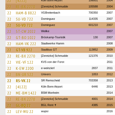
22
[4222]
Köln Bonn Airport
106001
2004
22
RE-BX 2270
[Zeretzke] Schmudde
105588
2004
22
HAM-B 8822
VGBreitenbach
700350
2007
22
SU-VD 722
Dominguez
114335
2007
22
SU-VD 722
Dominguez
601210
2007
22
ST-CW 2022
Weilke
2007
22
GT-BO 1022
Bröskamp-Touristik
130
2007
22
HAM-VK 222
Stadtwerke Hamm
2008
22
GT-VB 922
Stadtbus GT
113852
2009
22
RE-BX 2270
[Zeretzke] Schmudde
121376
2010
22
VIE-VF 122
KVS von der Forst
2011
22
K-EW 2200
e-weinzierl
2837
2011
22
BN-UR 522
Univers
1053
2012
22
RS-VK 22
SR Remscheid
703358
2013
22
[4122]
Köln Bonn Airport
6446
2013
22
ME-BM 1422
BSM Monheim
2014
22
RE-BX 2270
[Zeretzke] Schmudde
4001
2014
22
GL-BQ 22
BGL Rent ✝︎
4385
2015
22
LEV-WU 22
wupsi
2016