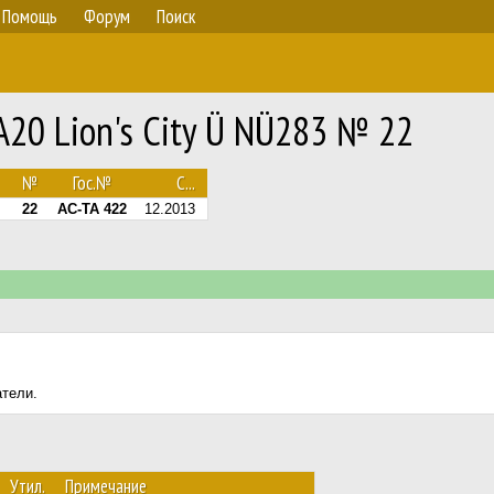
Помощь
Форум
Поиск
20 Lion's City Ü NÜ283 № 22
№
Гос.№
С...
22
AC-TA 422
12.2013
атели.
Утил.
Примечание