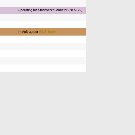
Operating for Stadtwerke Münster (№ 5122)
Im Auftrag der
SWB Bonn