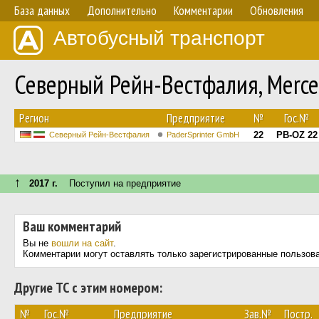
База данных
Дополнительно
Комментарии
Обновления
Автобусный транспорт
Северный Рейн-Вестфалия, Merce
Регион
Предприятие
№
Гос.№
22
PB-OZ 22
Северный Рейн-Вестфалия
PaderSprinter GmbH
↑
2017 г.
Поступил на предприятие
Ваш комментарий
Вы не
вошли на сайт
.
Комментарии могут оставлять только зарегистрированные пользов
Другие ТС с этим номером:
№
Гос.№
Предприятие
Зав.№
Постр.