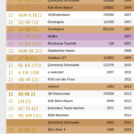
22
RE-BX 2270
[Zeretzke] Schmudde
105588
2004
22
[4222]
Köln Bonn Airport
106001
2004
22
HAM-B 8822
VGBreitenbach
700350
2007
22
SU-VD 722
Dominguez
114335
2007
22
SU-VD 722
Dominguez
601210
2007
22
ST-CW 2022
Weilke
2007
22
GT-BO 1022
Bröskamp-Touristik
130
2007
22
HAM-VK 222
Stadtwerke Hamm
2008
22
GT-VB 922
Stadtbus GT
113852
2009
22
RE-BX 2270
[Zeretzke] Schmudde
121376
2010
22
K-EW 2200
e-weinzierl
2837
2011
22
VIE-VF 122
KVS von der Forst
2011
22
BN-UR 522
Univers
1053
2012
22
RS-VK 22
SR Remscheid
703358
2013
22
[4122]
Köln Bonn Airport
6446
2013
22
AC-TA 422
[transdev] Taeter Aachen
2971
2013
22
ME-BM 1422
BSM Monheim
2014
22
RE-BX 2270
[Zeretzke] Schmudde
4001
2014
22
GL-BQ 22
BGL Rent ✝︎
4385
2015