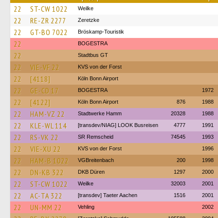
22
ST-CW 1022
Weilke
22
RE-ZR 2277
Zeretzke
22
GT-BO 7022
Bröskamp-Touristik
22
BOGESTRA
22
Stadtbus GT
22
VIE-VF 22
KVS von der Forst
22
[4118]
Köln Bonn Airport
22
GE-CD 17
BOGESTRA
1972
22
[4122]
Köln Bonn Airport
876
1988
22
HAM-VZ 22
Stadtwerke Hamm
20328
1988
22
KLE-WL 114
[transdev/NIAG] LOOK Busreisen
4777
1991
22
RS-VK 22
SR Remscheid
74545
1993
22
VIE-XU 22
KVS von der Forst
1996
22
HAM-B 1022
VGBreitenbach
200
1998
22
DN-KB 322
DKB Düren
1297
2000
22
ST-CW 1022
Weilke
32003
2001
22
AC-TA 322
[transdev] Taeter Aachen
1516
2001
22
UN-MM 22
Vehling
2002