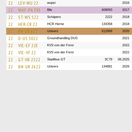
22
LEV-WU 22
wupsi
2016
22
WAF-PA 391
Bils
608093
2017
22
ST-WS 522
Schäpers
2222
2018
22
HER-CR 22
HCR Herne
134358
2018
22
BN-UR 622
Univers
612969
2020
22
D-US 5022
Groundhandling DUS
2021
22
VIE-EF 22E
KVS von der Forst
2022
22
VIE-VF 22
KVS von der Forst
2022
22
GT-VB 2522
Stadtbus GT
3C79
06.2025
22
BN-UR 2622
Univers
134881
2026