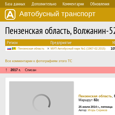
База данных
Дополнительно
Комментарии
Обновления
Автобусный транспорт
Пензенская область, Волжанин-
Регион
Предприятие
10
Пензенская область
МУП Автобусный парк №1 (1967-02.2015)
Все комментарии к фотографиям этого ТС
↑
2017 г.
Списан
Пензенская область
,
Маршрут
82с
25 июля 2014 г., пятница
Автор:
Игорь Сериков