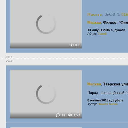
Масква
, ЗиС-8
№
01
Масква
,
Филиал "Фил
13 жніўня 2016 г., субота
Аўтар:
Тихий
936
2016
2015
Масква
,
Тверская ул
Парад, посвящённый 91
8 жніўня 2015 г., субота
Аўтар:
Никита Лапин
14
1727