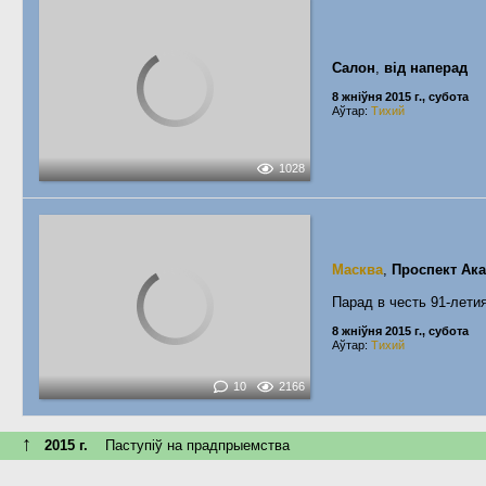
Салон
,
вiд наперад
8 жніўня 2015 г., субота
Аўтар:
Тихий
1028
Масква
,
Проспект Ак
Парад в честь 91-лети
8 жніўня 2015 г., субота
Аўтар:
Тихий
10
2166
↑
2015 г.
Паступiў на прадпрыемства