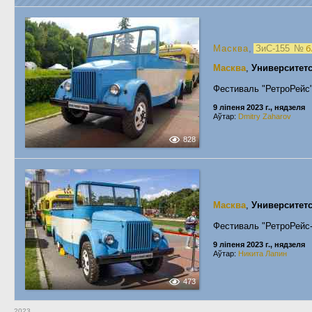
Масква
,
ЗиС-155
№
б
Масква
,
Университет
Фестиваль "РетроРейс
9 ліпеня 2023 г., нядзеля
Аўтар:
Dmitry Zaharov
828
Масква
,
Университет
Фестиваль "РетроРейс
9 ліпеня 2023 г., нядзеля
Аўтар:
Никита Лапин
473
2023