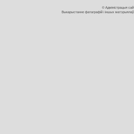
© Адміністрацыя са
Выкарыстанне фатаграфій і іншых матэрыялаў, 