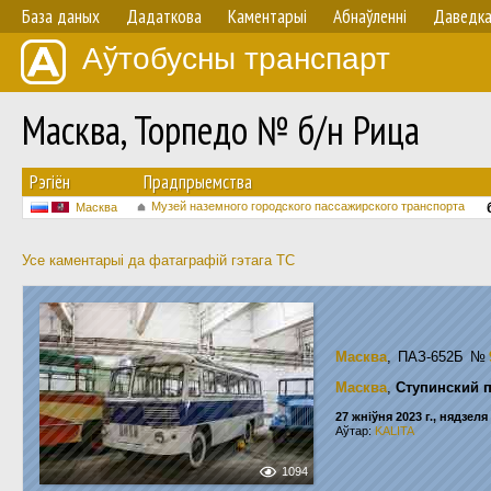
База даных
Дадаткова
Каментарыі
Абнаўленнi
Даведк
Аўтобусны транспарт
Масква, Торпедо № б/н Рица
Рэгіён
Прадпрыемства
Музей наземного городского пассажирского транспорта
Масква
Усе каментарыі да фатаграфій гэтага ТС
Масква
, ПАЗ-652Б
№
Масква
,
Ступинский 
27 жніўня 2023 г., нядзеля
Аўтар:
KALITA
1094