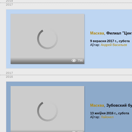
2019
2017
Масква
,
Филиал "Цен
9 верасня 2017 г., субота
Аўтар:
Андрей Васильев
796
2017
2016
Масква
,
Зубовский б
13 жніўня 2016 г., субота
Аўтар:
Лайонел