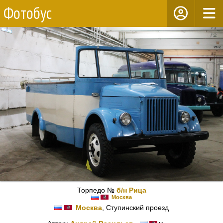
Фотобус
Торпедо №
б/н Рица
Москва
Москва
, Ступинский проезд