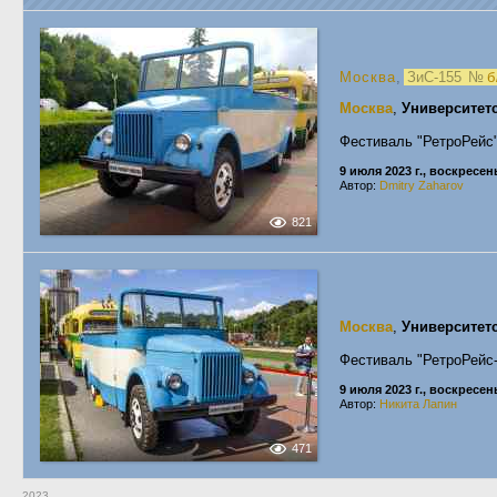
Москва
,
ЗиС-155
№
б
Москва
,
Университет
Фестиваль "РетроРейс
9 июля 2023 г., воскресен
Автор:
Dmitry Zaharov
821
Москва
,
Университет
Фестиваль "РетроРейс
9 июля 2023 г., воскресен
Автор:
Никита Лапин
471
2023