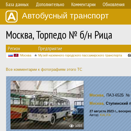
База данных
Дополнительно
Комментарии
Обновления
Автобусный транспорт
Москва, Торпедо № б/н Рица
Регион
Предприятие
б
Москва
Музей наземного городского пассажирского транспорта
Все комментарии к фотографиям этого ТС
Москва
, ПАЗ-652Б
№
Москва
,
Ступинский 
27 августа 2023 г., воскр
Автор:
KALITA
1093