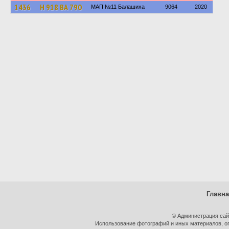
1436
Н 918 ВА 790
МАП №11 Балашиха
9064
2020
Главн
© Администрация сай
Использование фотографий и иных материалов, оп