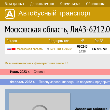
База данных
Дополнительно
Комментарии
Обновления
Автобусный транспорт
Московская область, ЛиАЗ-6212
Регион
Предприятие
№
Гос.№
080243
МАП №8 г. Химки
ЕК 436 50
Московская область
1436
Все комментарии к фотографиям этого ТС
↑
Июль 2023 г.
Списан
↑
Февраль 2022 г.
Перенумерован/передан (в пределах предприят
Заводская табличка