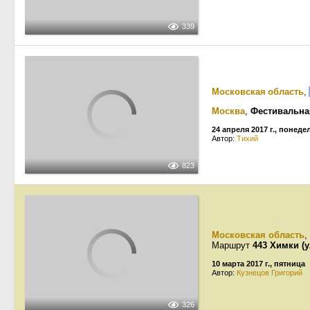
339
Московская область
,
Москва
,
Фестивальна
24 апреля 2017 г., понед
Автор:
Тихий
823
Московская область
,
Маршрут
443 Химки (
10 марта 2017 г., пятница
Автор:
Кузнецов Григорий
326