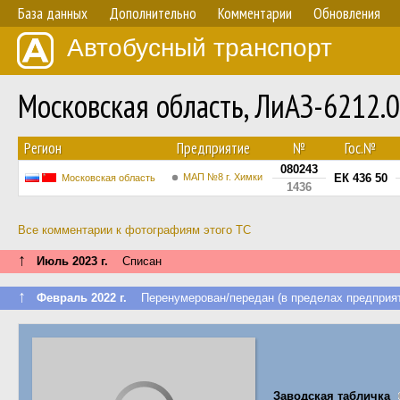
База данных
Дополнительно
Комментарии
Обновления
Автобусный транспорт
Московская область, ЛиАЗ-6212
Регион
Предприятие
№
Гос.№
080243
МАП №8 г. Химки
ЕК 436 50
Московская область
1436
Все комментарии к фотографиям этого ТС
↑
Июль 2023 г.
Списан
↑
Февраль 2022 г.
Перенумерован/передан (в пределах предприят
Заводская табличка