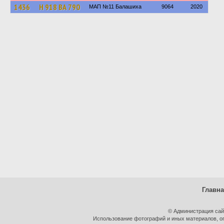
1436
Н 918 ВА 790
МАП №11 Балашиха
9064
2020
Главн
© Администрация сай
Использование фотографий и иных материалов, оп