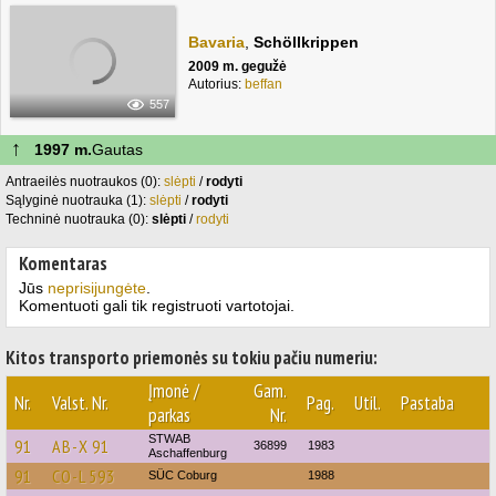
Bavaria
,
Schöllkrippen
2009 m. gegužė
Autorius:
beffan
557
↑
1997 m.
Gautas
Antraeilės nuotraukos (0):
slėpti
/
rodyti
Sąlyginė nuotrauka (1):
slėpti
/
rodyti
Techninė nuotrauka (0):
slėpti
/
rodyti
Komentaras
Jūs
neprisijungėte
.
Komentuoti gali tik registruoti vartotojai.
Kitos transporto priemonės su tokiu pačiu numeriu:
Įmonė /
Gam.
Nr.
Valst. Nr.
Pag.
Util.
Pastaba
parkas
Nr.
STWAB
91
AB-X 91
36899
1983
Aschaffenburg
91
CO-L 593
SÜC Coburg
1988