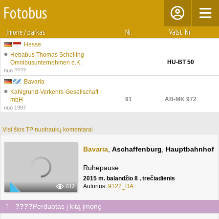
Fotobus
Įmonė / parkas
Nr.
Valst. Nr.
Hesse
Hebabus Thomas Schelling
HU-BT 50
Omnibusunternehmen e.K.
nuo ????
Bavaria
Kahlgrund-Verkehrs-Gesellschaft
91
AB-MK 972
mbH
nuo 1997
Visi šios TP nuotraukų komentarai
Bavaria
,
Aschaffenburg
,
Hauptbahnhof
Ruhepause
2015 m. balandžio 8 , trečiadienis
Autorius:
9122_DA
612
↑
????
Perduotas į kitą įmonę