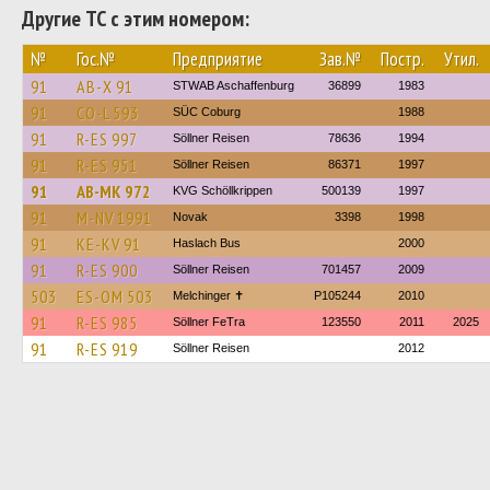
Другие ТС с этим номером:
№
Гос.№
Предприятие
Зав.№
Постр.
Утил.
91
AB-X 91
STWAB Aschaffenburg
36899
1983
91
CO-L 593
SÜC Coburg
1988
91
R-ES 997
Söllner Reisen
78636
1994
91
R-ES 951
Söllner Reisen
86371
1997
91
AB-MK 972
KVG Schöllkrippen
500139
1997
91
M-NV 1991
Novak
3398
1998
91
KE-KV 91
Haslach Bus
2000
91
R-ES 900
Söllner Reisen
701457
2009
503
ES-OM 503
Melchinger ✝
P105244
2010
91
R-ES 985
Söllner FeTra
123550
2011
2025
91
R-ES 919
Söllner Reisen
2012