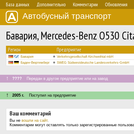
База данных
Дополнительно
Комментарии
Обновления
Автобусный транспорт
Бавария, Mercedes-Benz O530 Ci
Регион
Предприятие
Бавария
Verkehrsgesellschaft Kirchweihtal mbH
Баден-Вюртемберг
SWEG Südwestdeutsche Landesverkehrs-GmbH
↑
????
Передан в другое предприятие или на завод
↑
2005 г.
Поступил на предприятие
Ваш комментарий
Вы не
вошли на сайт
.
Комментарии могут оставлять только зарегистрированные пользов