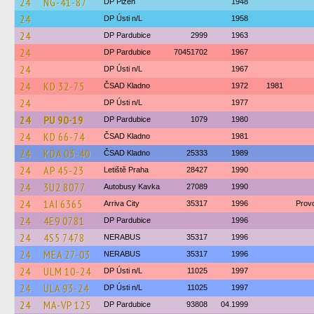
24
NG-41-87
DP Plzeň
1948
24
DP Ústi n/L
1958
24
DP Pardubice
2999
1963
24
DP Pardubice
70451702
1967
24
DP Ústi n/L
1967
24
KD 32-75
ČSAD Kladno
1972
1981
24
DP Ústi n/L
1977
24
PU 90-19
DP Pardubice
1079
1980
24
KD 66-74
ČSAD Kladno
1981
24
KDA 03-40
ČSAD Kladno
25333
1989
24
AP 45-23
Letiště Praha
28427
1990
24
3U2 8077
Autobusy Kavka
27089
1990
24
1AI 6365
Arriva City
35317
1996
Prov
24
4E9 0781
DP Pardubice
1996
24
4S5 7478
NERABUS
35317
1996
24
MEA 27-03
NERABUS
35317
1996
24
ULM 10-24
DP Ústi n/L
11025
1997
24
ULA 93-24
DP Ústi n/L
11025
1997
24
MA-VP 125
DP Pardubice
93808
04.1999