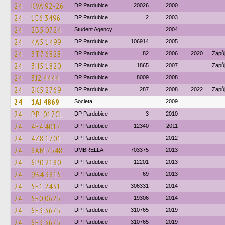
24
KVA 92-26
DP Pardubice
20026
2000
24
1E6 3496
DP Pardubice
2
2003
24
2B5 0724
Student Agency
2004
24
4A5 1499
DP Pardubice
106914
2005
24
3T7 6828
DP Pardubice
82
2006
2020
Zapů
24
3H5 1820
DP Pardubice
1865
2007
Zapů
24
3J2 4444
DP Pardubice
8009
2008
24
2K5 2769
DP Pardubice
287
2008
2022
Zapů
24
1AJ 4869
Societa
2009
24
PP-017CL
DP Pardubice
3
2010
24
4E4 4017
DP Pardubice
12340
2011
24
4Z8 1701
DP Pardubice
2012
24
8AM 7548
UMBRELLA
703375
2013
24
6P0 2180
DP Pardubice
12201
2013
24
9B4 3815
DP Pardubice
69
2013
24
5E1 2431
DP Pardubice
306331
2014
24
5E0 0625
DP Pardubice
19306
2014
24
6E3 3675
DP Pardubice
310765
2019
24
6E3 3675
DP Pardubice
310765
2019