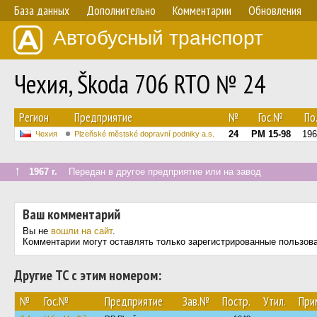
База данных
Дополнительно
Комментарии
Обновления
Автобусный транспорт
Чехия, Škoda 706 RTO № 24
Регион
Предприятие
№
Гос.№
По.
24
PM 15-98
196
Чехия
Plzeňské městské dopravní podniky a.s.
↑
1967 г.
Передан в другое предприятие или на завод
Ваш комментарий
Вы не
вошли на сайт
.
Комментарии могут оставлять только зарегистрированные пользов
Другие ТС с этим номером:
№
Гос.№
Предприятие
Зав.№
Постр.
Утил.
При