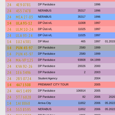
24
4E9 0781
DP Pardubice
1996
24
4S5 7478
NERABUS
35317
1996
24
MEA 27-03
NERABUS
35317
1996
14
ULA 93-12
DP Ústi n/L
11008
1997
24
ULM 10-24
DP Ústi n/L
11025
1997
24
ULA 93-24
DP Ústi n/L
11025
1997
14
1U2 6381
DP Most
465
1997
01.2015
14
PUN 45-97
DP Pardubice
2580
1999
14
PUN 45-97
DP Pardubice
2580
1999
24
MA-VP 125
DP Pardubice
93808
04.1999
24
KVA 92-26
DP Pardubice
20026
2000
24
1E6 3496
DP Pardubice
2
2003
24
2B5 0724
Student Agency
2004
14
4A7 1508
PREMIANT CITY TOUR
2005
24
4A5 1499
DP Pardubice
106914
2005
24
3T7 6828
DP Pardubice
82
2006
2020
14
1AI 8868
Arriva City
11652
2006
05.2022
14
5S3 8595
NERABUS
11652
2006
05.2022