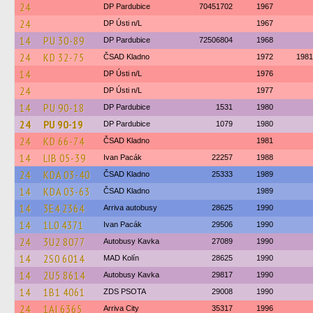
24
DP Pardubice
70451702
1967
24
DP Ústi n/L
1967
14
PU 30-89
DP Pardubice
72506804
1968
24
KD 32-75
ČSAD Kladno
1972
1981
14
DP Ústi n/L
1976
24
DP Ústi n/L
1977
14
PU 90-18
DP Pardubice
1531
1980
24
PU 90-19
DP Pardubice
1079
1980
24
KD 66-74
ČSAD Kladno
1981
14
LIB 05-39
Ivan Pacák
22257
1988
24
KDA 03-40
ČSAD Kladno
25333
1989
14
KDA 03-63
ČSAD Kladno
1989
14
3E4 2364
Arriva autobusy
28625
1990
14
1L0 4371
Ivan Pacák
29506
1990
24
3U2 8077
Autobusy Kavka
27089
1990
14
2S0 6014
MAD Kolín
28625
1990
14
2U5 8614
Autobusy Kavka
29817
1990
14
1B1 4061
ZDS PSOTA
29008
1990
24
1AI 6365
Arriva City
35317
1996