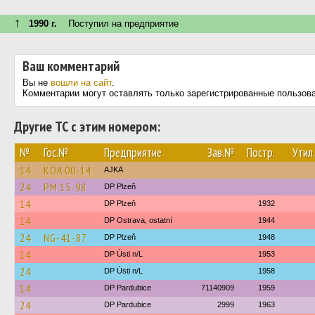
↑
1990 г.
Поступил на предприятие
Ваш комментарий
Вы не
вошли на сайт
.
Комментарии могут оставлять только зарегистрированные пользов
Другие ТС с этим номером:
№
Гос.№
Предприятие
Зав.№
Постр.
Утил.
14
KOA 00-14
AJKA
24
PM 15-98
DP Plzeň
14
DP Plzeň
1932
14
DP Ostrava, ostatní
1944
24
NG-41-87
DP Plzeň
1948
14
DP Ústi n/L
1953
24
DP Ústi n/L
1958
14
DP Pardubice
71140909
1959
24
DP Pardubice
2999
1963