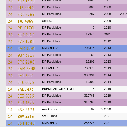
24
3H5 1820
DP Pardubice
1865
2007
24
3J2 4444
DP Pardubice
8009
2008
24
2K5 2769
DP Pardubice
287
2008
2022
24
1AJ 4869
Societa
2009
24
PP-017CL
DP Pardubice
3
2010
24
4E4 4017
DP Pardubice
12340
2011
24
4Z8 1701
DP Pardubice
2012
14
8AM 3591
UMBRELLA
703374
2013
24
9B4 3815
DP Pardubice
69
2013
24
6P0 2180
DP Pardubice
12201
2013
24
8AM 7548
UMBRELLA
703375
2013
24
5E1 2431
DP Pardubice
306331
2014
24
5E0 0625
DP Pardubice
19306
2014
14
7AL 7475
PREMIANT CITY TOUR
8
2019
24
6E3 3675
DP Pardubice
310765
2019
24
6E3 3675
DP Pardubice
310765
2019
14
4SZ 3623
Autokarem.cz
87
02.2020
14
8AY 5563
SVD Trans
2021
14
5ST 1640
UMBRELLA
286223
2021