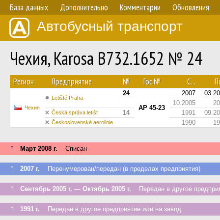
База данных
Дополнительно
Комментарии
Обновления
Автобусный транспорт
Чехия, Karosa B732.1652 № 24
Регион
Предприятие
№
Гос.№
С...
По
24
2007
03.2
Letiště Praha
10.2005
20
AP 45-23
Чехия
14
1991
09.2
Česká správa letišť
1990
19
Československé aerolinie
↑
Март 2008 г.
Списан
↑
2007 г.
Перенумерован/передан (в пределах предприятия)
↑
Сентябрь 2005 г. — Октябрь 2005 г.
Передан в другое предприя
↑
1991 г.
Передан в другое предприятие или на завод