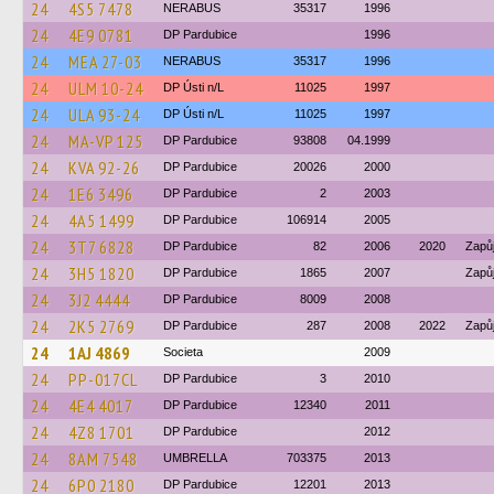
24
4S5 7478
NERABUS
35317
1996
24
4E9 0781
DP Pardubice
1996
24
MEA 27-03
NERABUS
35317
1996
24
ULM 10-24
DP Ústi n/L
11025
1997
24
ULA 93-24
DP Ústi n/L
11025
1997
24
MA-VP 125
DP Pardubice
93808
04.1999
24
KVA 92-26
DP Pardubice
20026
2000
24
1E6 3496
DP Pardubice
2
2003
24
4A5 1499
DP Pardubice
106914
2005
24
3T7 6828
DP Pardubice
82
2006
2020
Zapů
24
3H5 1820
DP Pardubice
1865
2007
Zapů
24
3J2 4444
DP Pardubice
8009
2008
24
2K5 2769
DP Pardubice
287
2008
2022
Zapů
24
1AJ 4869
Societa
2009
24
PP-017CL
DP Pardubice
3
2010
24
4E4 4017
DP Pardubice
12340
2011
24
4Z8 1701
DP Pardubice
2012
24
8AM 7548
UMBRELLA
703375
2013
24
6P0 2180
DP Pardubice
12201
2013