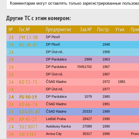
Комментарии могут оставлять только зарегистрированные пользов
Другие ТС с этим номером:
№
Гос.№
Предприятие
Зав.№
Постр.
Утил.
При
24
PM 15-98
DP Plzeň
24
NG-41-87
DP Plzeň
1948
24
DP Ústi n/L
1958
24
DP Pardubice
2999
1963
24
DP Pardubice
70451702
1967
24
DP Ústi n/L
1967
24
KD 32-75
ČSAD Kladno
1972
1981
24
DP Ústi n/L
1977
24
PU 90-19
DP Pardubice
1079
1980
24
KD 66-74
ČSAD Kladno
1981
24
KDA 03-40
ČSAD Kladno
25333
1989
24
AP 45-23
Letiště Praha
28427
1990
24
3U2 8077
Autobusy Kavka
27089
1990
24
1AI 6365
Arriva City
35317
1996
Prov