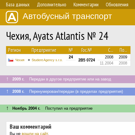
База данных
Дополнительно
Комментарии
Обновления
Автобусный транспорт
Чехия, Ayats Atlantis № 24
Регион
Предприятие
№
Гос.№
С...
По...
24
2008
2009
2B5 0724
Чехия
Student Agency s.r.o.
11.2004
2008
↑
2009 г.
Передан в другое предприятие или на завод
↑
2008 г.
Перенумерован/передан (в пределах предприятия)
↑
Ноябрь 2004 г.
Поступил на предприятие
Ваш комментарий
Вы не
вошли на сайт
.