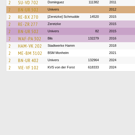
2
SU-VD 702
Dominguez
111382
2011
2
BN-UR 502
Univers
2012
2
RE-BX 270
[Zeretzke] Schmudde
14520
2015
2
RE-ZR 277
Zeretzke
2015
2
BN-UR 502
Univers
82
2015
2
WAF-PA 302
Bils
132279
2016
2
HAM-VK 202
Stadtwerke Hamm
2018
2
ME-BM 3102
BSM Monheim
2021
2
BN-UR 402
Univers
132964
2024
2
VIE-VF 102
KVS von der Forst
618333
2024