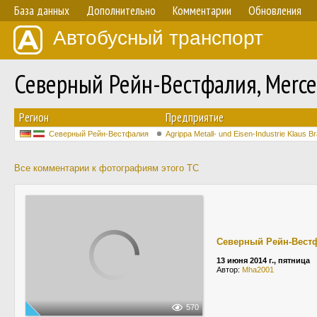
База данных
Дополнительно
Комментарии
Обновления
Автобусный транспорт
Северный Рейн-Вестфалия, Merc
Регион
Предприятие
Северный Рейн-Вестфалия
Agrippa Metall- und Eisen-Industrie Klaus B
Все комментарии к фотографиям этого ТС
Северный Рейн-Вест
13 июня 2014 г., пятница
Автор:
Mha2001
570