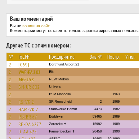
Ваш комментарий
Вы не
вошли на сайт
.
Комментарии могут оставлять только зарегистрированные пользов
Другие ТС с этим номером:
№
Гос.№
Предприятие
Зав.№
Постр.
Утил.
2
[059]
Dortmund Airport 21
2
WAF-PA 202
Bils
2
MG-258
NEW' MöBus
2
BN-UR 602
Univers
2
BSM Monheim
1963
2
RS-VK 2
SR Remscheid
2
1969
2
HAM-VK 2
Stadtwerke Hamm
4473
1982
2
PB-BR 67
Böddeker
59465
1989
2
RE-DA 6277
Zeretzke ✝
15992
1989
2
D-AA 425
Pannenbecker ✝︎
20458
1990
ASEAG
19463
10.1990