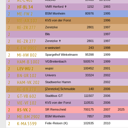
2
AC-L 402
2
HF-BL 34
VMR Herford ✝
1152
1993
2
ME-FW 2
BSM Monheim
80976
1995
2
VIE-AX 102
KVS von der Forst
1996
2
RE-ZR 277
Zeretzke
2801
1997
2
Bils
1997
2
RE-ZR 277
Zeretzke ✝
2801
1997
2
K-EW 9902
e-weinzierl
243
1998
2
MI-HW 802
Spargelhof Winkelmann
95398
1999
2
HAM-B 1002
VGBreitenbach
500574
1999
2
LEV-WU 2
wupsi
100452
2001
2
BN-UR 102
Univers
33324
2002
2
HAM-VK 202
Stadtwerke Hamm
2002
2
RE-BX 270
[Zeretzke] Schmudde
140
2006
2
GT-VB 602
Stadtbus GT
111507
2006
2
VIE-VF 102
KVS von der Forst
110531
2006
2
RS-VK 2
SR Remscheid
700175
2007
2025
2
ME-BM 2902
BSM Monheim
7857
2009
2
K-MA 5599
Felix-Reisen (K)
102635
2010