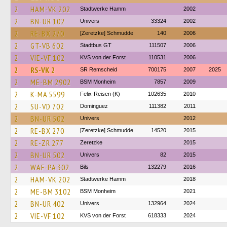
2
HAM-VK 202
Stadtwerke Hamm
2002
2
BN-UR 102
Univers
33324
2002
2
RE-BX 270
[Zeretzke] Schmudde
140
2006
2
GT-VB 602
Stadtbus GT
111507
2006
2
VIE-VF 102
KVS von der Forst
110531
2006
2
RS-VK 2
SR Remscheid
700175
2007
2025
2
ME-BM 2902
BSM Monheim
7857
2009
2
K-MA 5599
Felix-Reisen (K)
102635
2010
2
SU-VD 702
Dominguez
111382
2011
2
BN-UR 502
Univers
2012
2
RE-BX 270
[Zeretzke] Schmudde
14520
2015
2
RE-ZR 277
Zeretzke
2015
2
BN-UR 502
Univers
82
2015
2
WAF-PA 302
Bils
132279
2016
2
HAM-VK 202
Stadtwerke Hamm
2018
2
ME-BM 3102
BSM Monheim
2021
2
BN-UR 402
Univers
132964
2024
2
VIE-VF 102
KVS von der Forst
618333
2024