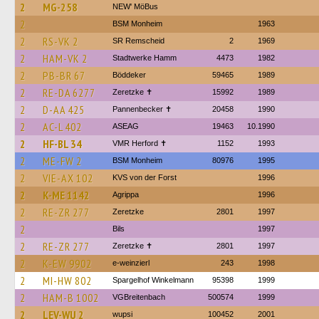
2
MG-258
NEW' MöBus
2
BSM Monheim
1963
2
RS-VK 2
SR Remscheid
2
1969
2
HAM-VK 2
Stadtwerke Hamm
4473
1982
2
PB-BR 67
Böddeker
59465
1989
2
RE-DA 6277
Zeretzke ✝
15992
1989
2
D-AA 425
Pannenbecker ✝︎
20458
1990
2
AC-L 402
ASEAG
19463
10.1990
2
HF-BL 34
VMR Herford ✝
1152
1993
2
ME-FW 2
BSM Monheim
80976
1995
2
VIE-AX 102
KVS von der Forst
1996
2
K-ME 1142
Agrippa
1996
2
RE-ZR 277
Zeretzke
2801
1997
2
Bils
1997
2
RE-ZR 277
Zeretzke ✝
2801
1997
2
K-EW 9902
e-weinzierl
243
1998
2
MI-HW 802
Spargelhof Winkelmann
95398
1999
2
HAM-B 1002
VGBreitenbach
500574
1999
2
LEV-WU 2
wupsi
100452
2001