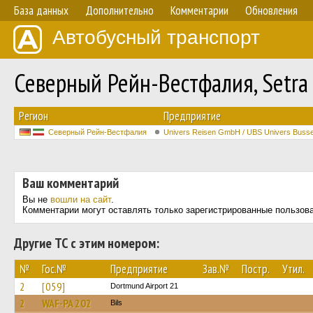
База данных
Дополнительно
Комментарии
Обновления
Автобусный транспорт
Северный Рейн-Вестфалия, Setr
Регион
Предприятие
Северный Рейн-Вестфалия
Univers Reisen GmbH / UBS Univers Buss
Ваш комментарий
Вы не
вошли на сайт
.
Комментарии могут оставлять только зарегистрированные пользов
Другие ТС с этим номером:
№
Гос.№
Предприятие
Зав.№
Постр.
Утил.
2
[059]
Dortmund Airport 21
2
WAF-PA 202
Bils