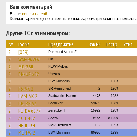
Ваш комментарий
Вы не
вошли на сайт
.
Комментарии могут оставлять только зарегистрированные пользов
Другие ТС с этим номером:
№
Гос.№
Предприятие
Зав.№
Постр.
Утил.
2
[059]
Dortmund Airport 21
2
WAF-PA 202
Bils
2
MG-258
NEW' MöBus
2
BN-UR 602
Univers
2
BSM Monheim
1963
2
RS-VK 2
SR Remscheid
2
1969
2
HAM-VK 2
Stadtwerke Hamm
4473
1982
2
PB-BR 67
Böddeker
59465
1989
2
RE-DA 6277
Zeretzke ✝
15992
1989
2
AC-L 402
ASEAG
19463
10.1990
2
HF-BL 34
VMR Herford ✝
1152
1993
2
ME-FW 2
BSM Monheim
80976
1995