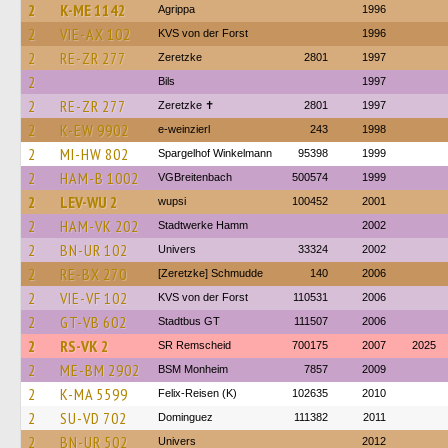
2
K-ME 1142
Agrippa
1996
2
VIE-AX 102
KVS von der Forst
1996
2
RE-ZR 277
Zeretzke
2801
1997
2
Bils
1997
2
RE-ZR 277
Zeretzke ✝
2801
1997
2
K-EW 9902
e-weinzierl
243
1998
2
MI-HW 802
Spargelhof Winkelmann
95398
1999
2
HAM-B 1002
VGBreitenbach
500574
1999
2
LEV-WU 2
wupsi
100452
2001
2
HAM-VK 202
Stadtwerke Hamm
2002
2
BN-UR 102
Univers
33324
2002
2
RE-BX 270
[Zeretzke] Schmudde
140
2006
2
VIE-VF 102
KVS von der Forst
110531
2006
2
GT-VB 602
Stadtbus GT
111507
2006
2
RS-VK 2
SR Remscheid
700175
2007
2025
2
ME-BM 2902
BSM Monheim
7857
2009
2
K-MA 5599
Felix-Reisen (K)
102635
2010
2
SU-VD 702
Dominguez
111382
2011
2
BN-UR 502
Univers
2012