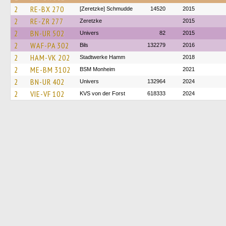
2
RE-BX 270
[Zeretzke] Schmudde
14520
2015
2
RE-ZR 277
Zeretzke
2015
2
BN-UR 502
Univers
82
2015
2
WAF-PA 302
Bils
132279
2016
2
HAM-VK 202
Stadtwerke Hamm
2018
2
ME-BM 3102
BSM Monheim
2021
2
BN-UR 402
Univers
132964
2024
2
VIE-VF 102
KVS von der Forst
618333
2024