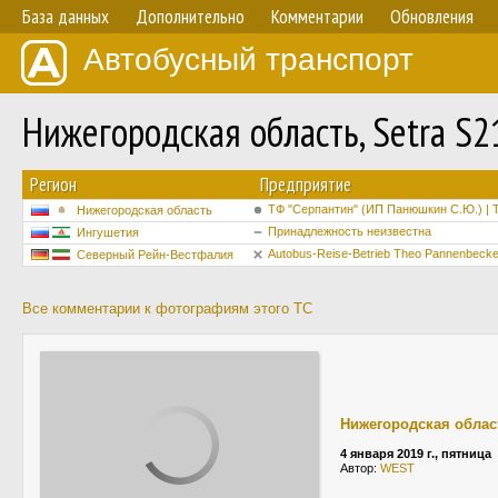
База данных
Дополнительно
Комментарии
Обновления
Автобусный транспорт
Нижегородская область, Setra S
Регион
Предприятие
ТФ "Серпантин" (ИП Панюшкин С.Ю.) | 
Нижегородская область
Принадлежность неизвестна
Ингушетия
Autobus-Reise-Betrieb Theo Pannenbeck
Северный Рейн-Вестфалия
Все комментарии к фотографиям этого ТС
Нижегородская облас
4 января 2019 г., пятница
Автор:
WEST