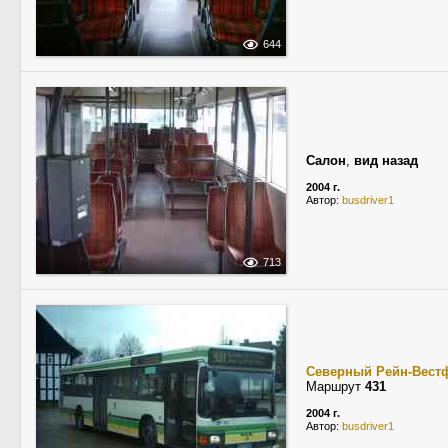
644
Салон
,
вид назад
2004 г.
Автор:
busdriver1
713
Северный Рейн-Вест
Маршрут
431
2004 г.
Автор:
busdriver1