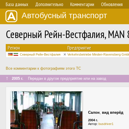
База данных
Дополнительно
Комментарии
Обновления
Автобусный транспорт
Северный Рейн-Вестфалия, MAN
Регион
Предприятие
Северный Рейн-Вестфалия
Verkehrsbetriebe Minden-Ravensberg Gm
Все комментарии к фотографиям этого ТС
↑
2005 г.
Передан в другое предприятие или на завод
Салон
,
вид вперёд
2004 г.
Автор:
busdriver1