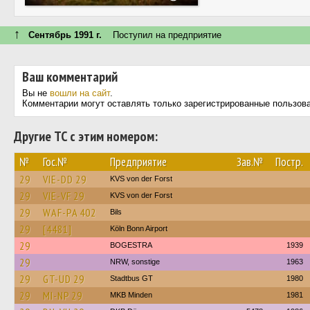
↑
Сентябрь 1991 г.
Поступил на предприятие
Ваш комментарий
Вы не
вошли на сайт
.
Комментарии могут оставлять только зарегистрированные пользов
Другие ТС с этим номером:
№
Гос.№
Предприятие
Зав.№
Постр.
29
VIE-DD 29
KVS von der Forst
29
VIE-VF 29
KVS von der Forst
29
WAF-PA 402
Bils
29
[4481]
Köln Bonn Airport
29
BOGESTRA
1939
29
NRW, sonstige
1963
29
GT-UD 29
Stadtbus GT
1980
29
MI-NP 29
MKB Minden
1981