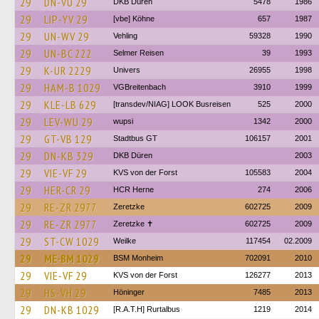
29
DN-VU 29
DKB Düren
5478
1986
29
LIP-YV 29
[vbe] Köhne
657
1987
29
UN-WV 29
Vehling
59328
1990
29
UN-BC 222
Selmer Reisen
39
1993
29
K-UR 2229
Univers
26955
1998
29
HAM-B 1029
VGBreitenbach
3910
1999
29
KLE-LB 629
[transdev/NIAG] LOOK Busreisen
525
2000
29
LEV-WU 29
wupsi
1342
2000
29
GT-VB 129
Stadtbus GT
106157
2001
29
DN-KB 329
DKB Düren
2003
29
VIE-VF 29
KVS von der Forst
105583
2004
29
HER-CR 29
HCR Herne
274
2006
29
RE-ZR 2977
Zeretzke
602725
2009
29
RE-ZR 2977
Zeretzke ✝
602725
2009
29
ST-CW 1029
Weilke
117454
02.2009
29
ME-BM 1029
BSM Monheim
702091
2010
29
VIE-VF 29
KVS von der Forst
126277
2013
29
HS-VH 29
Höninger
7485
2013
29
DN-KB 1029
[R.A.T.H] Rurtalbus
1219
2014