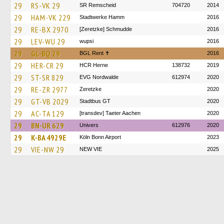
29
RS-VK 29
SR Remscheid
704720
2014
29
HAM-VK 229
Stadtwerke Hamm
2016
29
RE-BX 2970
[Zeretzke] Schmudde
2016
29
LEV-WU 29
wupsi
2016
29
GL-BQ 29
BGL Rent ✝︎
2016
29
HER-CR 29
HCR Herne
138732
2019
29
ST-SR 829
EVG Nordwalde
612974
2020
29
RE-ZR 2977
Zeretzke
2020
29
GT-VB 2029
Stadtbus GT
2020
29
AC-TA 129
[transdev] Taeter Aachen
2020
29
BN-UR 629
Univers
612976
2020
29
K-BA 4929E
Köln Bonn Airport
2023
29
VIE-NW 29
NEW VIE
2025