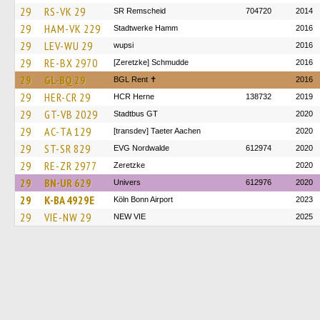
29
RS-VK 29
SR Remscheid
704720
2014
29
HAM-VK 229
Stadtwerke Hamm
2016
29
LEV-WU 29
wupsi
2016
29
RE-BX 2970
[Zeretzke] Schmudde
2016
29
GL-BQ 29
BGL Rent ✝︎
2016
29
HER-CR 29
HCR Herne
138732
2019
29
GT-VB 2029
Stadtbus GT
2020
29
AC-TA 129
[transdev] Taeter Aachen
2020
29
ST-SR 829
EVG Nordwalde
612974
2020
29
RE-ZR 2977
Zeretzke
2020
29
BN-UR 629
Univers
612976
2020
29
K-BA 4929E
Köln Bonn Airport
2023
29
VIE-NW 29
NEW VIE
2025