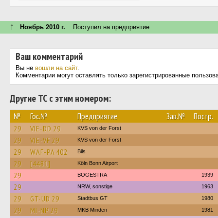
↑
Ноябрь 2010 г.
Поступил на предприятие
Ваш комментарий
Вы не
вошли на сайт
.
Комментарии могут оставлять только зарегистрированные пользов
Другие ТС с этим номером:
№
Гос.№
Предприятие
Зав.№
Постр.
29
VIE-DD 29
KVS von der Forst
29
VIE-VF 29
KVS von der Forst
29
WAF-PA 402
Bils
29
[4481]
Köln Bonn Airport
29
BOGESTRA
1939
29
NRW, sonstige
1963
29
GT-UD 29
Stadtbus GT
1980
29
MI-NP 29
MKB Minden
1981