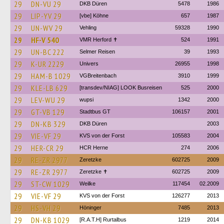
29
DN-VU 29
DKB Düren
5478
1986
29
LIP-YV 29
[vbe] Köhne
657
1987
29
UN-WV 29
Vehling
59328
1990
29
HF-V 540
VMR Herford ✝
524
1991
29
UN-BC 222
Selmer Reisen
39
1993
29
K-UR 2229
Univers
26955
1998
29
HAM-B 1029
VGBreitenbach
3910
1999
29
KLE-LB 629
[transdev/NIAG] LOOK Busreisen
525
2000
29
LEV-WU 29
wupsi
1342
2000
29
GT-VB 129
Stadtbus GT
106157
2001
29
DN-KB 329
DKB Düren
2003
29
VIE-VF 29
KVS von der Forst
105583
2004
29
HER-CR 29
HCR Herne
274
2006
29
RE-ZR 2977
Zeretzke
602725
2009
29
RE-ZR 2977
Zeretzke ✝
602725
2009
29
ST-CW 1029
Weilke
117454
02.2009
29
VIE-VF 29
KVS von der Forst
126277
2013
29
HS-VH 29
Höninger
7485
2013
29
DN-KB 1029
[R.A.T.H] Rurtalbus
1219
2014