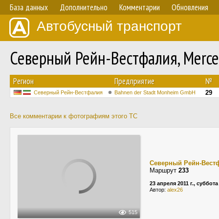
База данных
Дополнительно
Комментарии
Обновления
Автобусный транспорт
Северный Рейн-Вестфалия, Merced
Регион
Предприятие
№
29
Северный Рейн-Вестфалия
Bahnen der Stadt Monheim GmbH
Все комментарии к фотографиям этого ТС
Северный Рейн-Вест
Маршрут
233
23 апреля 2011 г., суббота
Автор:
alex26
515