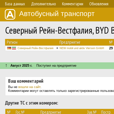
База данных
Дополнительно
Комментарии
Обновления
Автобусный транспорт
Северный Рейн-Вестфалия, BYD 
Регион
Предприятие
№
29
Северный Рейн-Вестфалия
NEW mobil und aktiv Viersen GmbH
↑
Август 2025 г.
Поступил на предприятие
Ваш комментарий
Вы не
вошли на сайт
.
Комментарии могут оставлять только зарегистрированные пользов
Другие ТС с этим номером:
№
Гос.№
Предприятие
Зав.№
Постр.