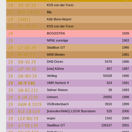
29
VIE-VF 29
KVS von der Forst
29
WAF-PA 402
Bils
29
[4481]
Köln Bonn Airport
29
VIE-DD 29
KVS von der Forst
29
BOGESTRA
1939
29
NRW, sonstige
1963
29
GT-UD 29
Stadtbus GT
1980
29
MI-NP 29
MKB Minden
1981
29
DN-VU 29
DKB Düren
5478
1986
29
LIP-YV 29
[vbe] Köhne
657
1987
29
UN-WV 29
Vehling
59328
1990
29
HF-V 540
VMR Herford ✝
524
1991
29
UN-BC 222
Selmer Reisen
39
1993
29
K-UR 2229
Univers
26955
1998
29
HAM-B 1029
VGBreitenbach
3910
1999
29
KLE-LB 629
[transdev/NIAG] LOOK Busreisen
525
2000
29
LEV-WU 29
wupsi
1342
2000
29
GT-VB 129
Stadtbus GT
106157
2001