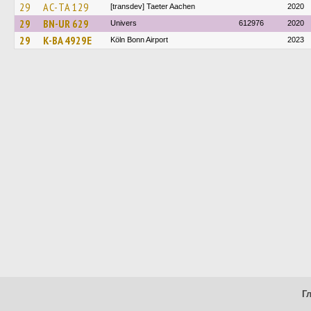
29
AC-TA 129
[transdev] Taeter Aachen
2020
29
BN-UR 629
Univers
612976
2020
29
K-BA 4929E
Köln Bonn Airport
2023
Г