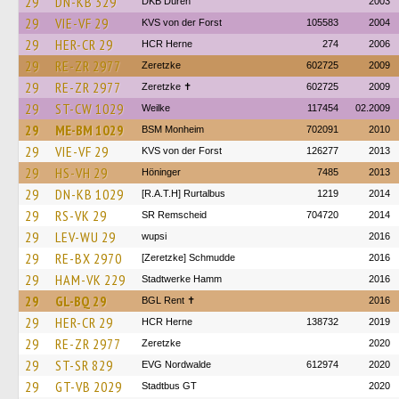
29
DN-KB 329
DKB Düren
2003
29
VIE-VF 29
KVS von der Forst
105583
2004
29
HER-CR 29
HCR Herne
274
2006
29
RE-ZR 2977
Zeretzke
602725
2009
29
RE-ZR 2977
Zeretzke ✝
602725
2009
29
ST-CW 1029
Weilke
117454
02.2009
29
ME-BM 1029
BSM Monheim
702091
2010
29
VIE-VF 29
KVS von der Forst
126277
2013
29
HS-VH 29
Höninger
7485
2013
29
DN-KB 1029
[R.A.T.H] Rurtalbus
1219
2014
29
RS-VK 29
SR Remscheid
704720
2014
29
LEV-WU 29
wupsi
2016
29
RE-BX 2970
[Zeretzke] Schmudde
2016
29
HAM-VK 229
Stadtwerke Hamm
2016
29
GL-BQ 29
BGL Rent ✝︎
2016
29
HER-CR 29
HCR Herne
138732
2019
29
RE-ZR 2977
Zeretzke
2020
29
ST-SR 829
EVG Nordwalde
612974
2020
29
GT-VB 2029
Stadtbus GT
2020