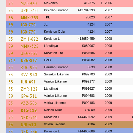
53
MZI-920
Niskanen
412375
11.2006
53
UZP-410
Pekolan Liikenne
412784 293
2007
53
MMK-353
TKL
70023
2007
59
JGX-779
JL
4124
2007
59
JGX-779
Koiviston Oulu
4124
2007
53
ZMH-622
Koiviston L
413659 459
2008
59
MMK-325
Länsilinjat
S080067
2008
59
UBG-835
Koiviston Tre
P084686
2008
917
UBG-837
HelB
P084682
2008
53
BUC-953
Härmän Liikenne
6639
2008
53
BVZ-940
Soisalon Liikenne
P092703
2009
53
JLN-691
Vainion Liikenne
P092177
2009
53
ZMR-122
Länsilinjat
P091627
2009
59
GPA-311
Vainion Liikenne
P094683
2009
53
VZZ-366
Vekka Liikenne
P090183
2009
53
RTG-119
Reissu Ruoti
726-09
2009
53
NKK-561
Koiviston L
414469 692
2009
53
NNI-310
Vekka Liikenne
4204
2009
53
NKK-546
Koiviston L
414466 689
2009