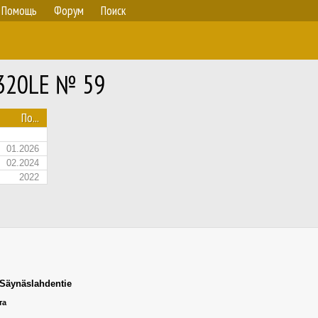
Помощь
Форум
Поиск
 320LE № 59
По...
01.2026
02.2024
2022
Säynäslahdentie
та