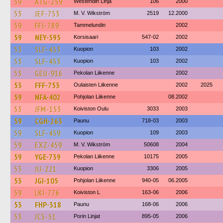
59
ATG-259
Westendin Linja
106
2000
53
JEF-753
M. V. Wikström
2519
12.2000
59
FFJ-789
Tammelundin
2002
59
NEY-595
Korsisaari
547-02
2002
53
SLF-453
Kuopion
103
2002
53
SLF-453
Kuopion
103
2002
53
GEU-916
Pekolan Liikenne
2002
53
FFF-753
Oulaisten Liikenne
2002
2025
59
NFA-402
Pohjolan Liikenne
08.2002
53
JFM-153
Koiviston Oulu
3033
2003
59
CGH-263
Paunu
718-03
2003
59
SLF-459
Kuopion
109
2003
59
EXZ-459
M. V. Wikström
50608
2004
59
YGE-739
Pekolan Liikenne
10175
2005
53
JIJ-221
Kuopion
3306
2005
53
JGI-105
Pohjolan Liikenne
940-05
06.2005
59
LKI-776
Koiviston L
163-06
2006
53
FHP-318
Paunu
168-06
2006
53
JCS-51
Porin Linjat
895-05
2006