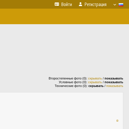
Войти
Регистрация
Второстепенные фото (0):
скрывать
/
показывать
Условные фото (0):
скрывать
/
показывать
Технические фото (0):
скрывать
/
показывать
¤