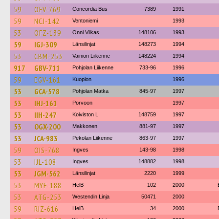
59
OFV-769
Concordia Bus
7389
1991
59
NCJ-142
Ventoniemi
1993
53
OFZ-139
Onni Vilkas
148106
1993
59
IGJ-309
Länsilinjat
148273
1994
53
CBM-253
Vainion Liikenne
148224
1994
917
GBV-711
Pohjolan Liikenne
733-96
1996
59
EGV-161
Kuopion
1996
53
GCA-578
Pohjolan Matka
845-97
1997
53
IHJ-161
Porvoon
1997
53
IIH-247
Koiviston L
148759
1997
53
OGX-200
Makkonen
881-97
1997
53
JCA-983
Pekolan Liikenne
863-97
1997
59
OIS-768
Ingves
143-98
1998
53
IJL-108
Ingves
148882
1998
53
JGM-562
Länsilinjat
2220
1999
53
MYF-188
HelB
102
2000
53
ATG-253
Westendin Linja
50471
2000
59
RIZ-616
HelB
34
2000