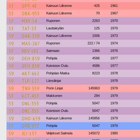
53
OPY-48
Kainuun Liikenne
425
1961
53
OBK-953
Kainuun Liikenne
70
1967
53
MXV-54
Ruponen
2263
1970
53
TAT-53
Lauttakylän
125
1970
59
OAK-359
Kainuun Liikenne
1006
1973
59
MAS-267
Ruponen
222 / 74
1974
53
RBV-181
Saimaan
1366
1976
59
OEH-859
Pohjola
4586
1977
59
OEH-859
Koiviston Oulu
4586
1977
59
AKT-662
Pohjolan Matka
8223
1978
59
TLP-127
Länsilinjat
1978
59
TNV-559
Porin Linjat
145963
1979
53
KCT-453
Makkonen
284
1979
53
ONL-353
Pohjola
5047
1979
53
ONL-353
Koiviston Oulu
5047
1979
59
OHO-659
Kainuun Liikenne
145856
1979
53
OHR-953
Pohjola
5047
1979
59
JEJ-157
Veljekset Salmela
145072
1980