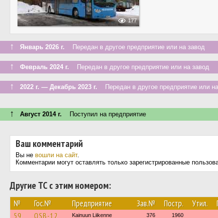
177
↑
Январь 2026 г.
Передан в другое предприятие или на завод
↑
Февраль 2024 г.
Передан в другое предприятие или на завод
↑
2022 г. — Декабрь 2023 г.
Передан в другое предприятие или на
↑
Август 2014 г.
Поступил на предприятие
Ваш комментарий
Вы не
вошли на сайт
.
Комментарии могут оставлять только зарегистрированные пользов
Другие ТС с этим номером:
№
Гос.№
Предприятие
Зав.№
Постр.
Утил.
59
OSB-12
Kainuun Liikenne
376
1960