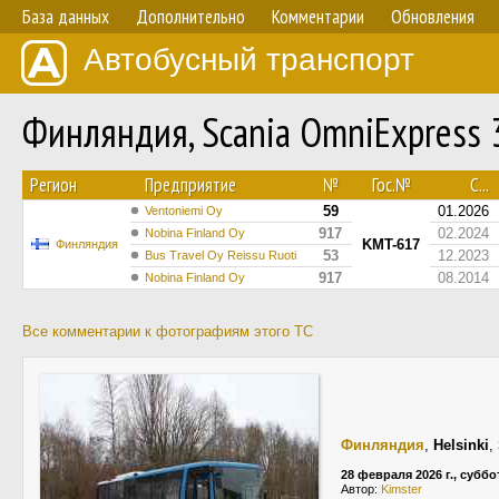
База данных
Дополнительно
Комментарии
Обновления
Автобусный транспорт
Финляндия, Scania OmniExpress
Регион
Предприятие
№
Гос.№
С...
59
01.2026
Ventoniemi Oy
917
02.2024
Nobina Finland Oy
KMT-617
Финляндия
53
12.2023
Bus Travel Oy Reissu Ruoti
917
08.2014
Nobina Finland Oy
Все комментарии к фотографиям этого ТС
Финляндия
,
Helsinki
,
28 февраля 2026 г., суббо
Автор:
Kimster