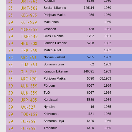
53
UMT-763
Kuopion
5189
1980
53
UMT-502
Sirolan Liikenne
146114
1980
53
KEB-953
Pohjolan Matka
256
1980
59
KCT-559
Makkonen
1980
59
MCP-859
Vesanen
438
1981
59
TXH-349
Oras Liikenne
1792
1981
59
HPU-208
Lahden Liikenne
5758
1982
59
TRP-559
Matka-Autot
1982
53
ARC-753
Nobina Finland
5755
1983
53
TUA-753
Someron Linja
62
1983
53
OLS-253
Kainuun Liikenne
146591
1983
53
ARC-720
Pohjolan Matka
5890
08.1983
59
AUN-559
Förbom
6067
1984
59
AUN-559
TLO
6067
1984
59
URP-405
Korsisaari
5889
1984
59
AVJ-527
Nyholm
16
1985
59
TOB-159
Koiviston L
1181
1985
59
ECJ-759
Someron Linja
6420
1986
59
ECJ-759
Transbus
6420
1986