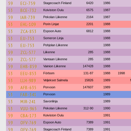
59
ECJ-759
Stagecoach Finland
6420
1986
53
BCE-732
Koiviston Oulu
6575
1987
59
IAR-739
Pekolan Liikenne
2164
1987
53
EHL-109
Porin Linjat
2201
1988
53
ZCA-853
Espoon Auto
6812
1988
53
EJJ-753
Someron Linja
1988
53
EJJ-753
Pohjolan Liikenne
1988
59
ZCL-577
Liikenne
285
1988
59
ZCL-577
Vantaan Liikenne
285
1988
59
EHB-859
Vainion Liikenne
147428
1988
53
EEU-853
Förbom
131-87
1988
1998
53
LLH-989
Veljekset Salmela
15826
1989
59
AFB-635
Porvoon
147607
1989
53
FAB-341
Porvoon
1989
53
MJR-241
Savonlinja
1989
53
VUU-965
Pekolan Liikenne
312-90
1990
59
CBA-173
Koiviston Oulu
1991
59
OFV-769
Espoon Auto
7389
1991
59
OFV-769
Stagecoach Finland
7389
1991