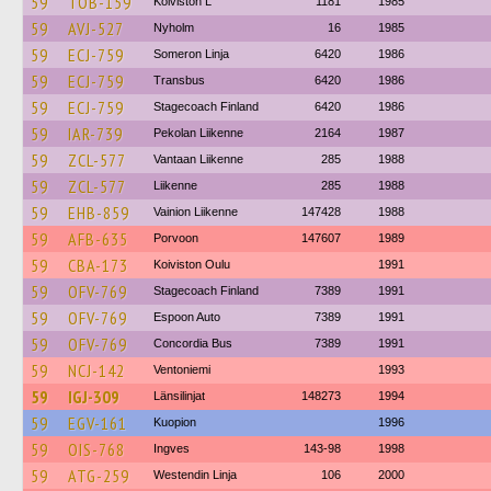
59
TOB-159
Koiviston L
1181
1985
59
AVJ-527
Nyholm
16
1985
59
ECJ-759
Someron Linja
6420
1986
59
ECJ-759
Transbus
6420
1986
59
ECJ-759
Stagecoach Finland
6420
1986
59
IAR-739
Pekolan Liikenne
2164
1987
59
ZCL-577
Vantaan Liikenne
285
1988
59
ZCL-577
Liikenne
285
1988
59
EHB-859
Vainion Liikenne
147428
1988
59
AFB-635
Porvoon
147607
1989
59
CBA-173
Koiviston Oulu
1991
59
OFV-769
Stagecoach Finland
7389
1991
59
OFV-769
Espoon Auto
7389
1991
59
OFV-769
Concordia Bus
7389
1991
59
NCJ-142
Ventoniemi
1993
59
IGJ-309
Länsilinjat
148273
1994
59
EGV-161
Kuopion
1996
59
OIS-768
Ingves
143-98
1998
59
ATG-259
Westendin Linja
106
2000