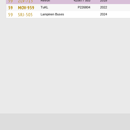
59
ZLV-715
Revon
420677 553
2018
59
MOV-959
TuKL
P226804
2022
59
SRJ-505
Lampinen Buses
2024