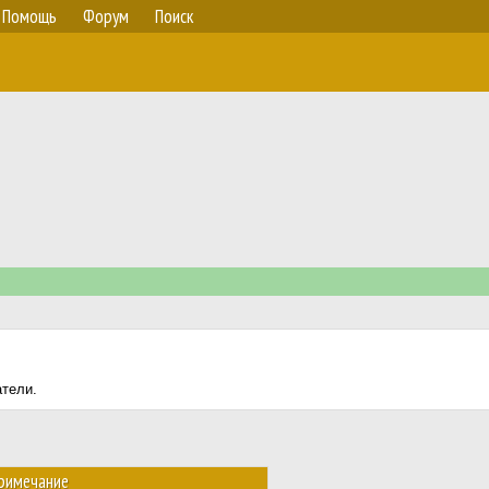
Помощь
Форум
Поиск
атели.
римечание