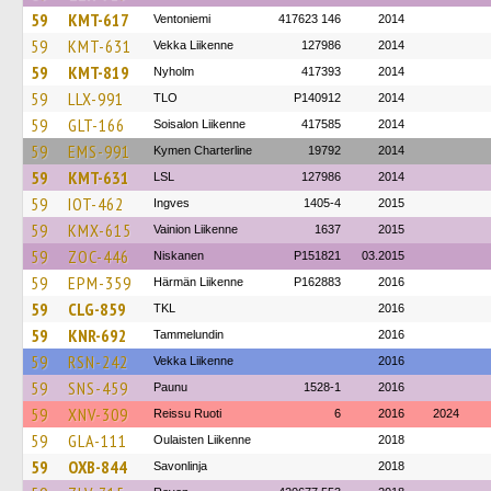
59
KMT-617
Ventoniemi
417623 146
2014
59
KMT-631
Vekka Liikenne
127986
2014
59
KMT-819
Nyholm
417393
2014
59
LLX-991
TLO
P140912
2014
59
GLT-166
Soisalon Liikenne
417585
2014
59
EMS-991
Kymen Charterline
19792
2014
59
KMT-631
LSL
127986
2014
59
IOT-462
Ingves
1405-4
2015
59
KMX-615
Vainion Liikenne
1637
2015
59
ZOC-446
Niskanen
P151821
03.2015
59
EPM-359
Härmän Liikenne
P162883
2016
59
CLG-859
TKL
2016
59
KNR-692
Tammelundin
2016
59
RSN-242
Vekka Liikenne
2016
59
SNS-459
Paunu
1528-1
2016
59
XNV-309
Reissu Ruoti
6
2016
2024
59
GLA-111
Oulaisten Liikenne
2018
59
OXB-844
Savonlinja
2018