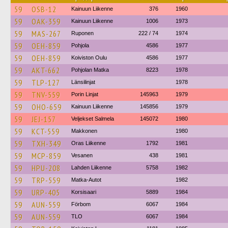
59
OSB-12
Kainuun Liikenne
376
1960
59
OAK-359
Kainuun Liikenne
1006
1973
59
MAS-267
Ruponen
222 / 74
1974
59
OEH-859
Pohjola
4586
1977
59
OEH-859
Koiviston Oulu
4586
1977
59
AKT-662
Pohjolan Matka
8223
1978
59
TLP-127
Länsilinjat
1978
59
TNV-559
Porin Linjat
145963
1979
59
OHO-659
Kainuun Liikenne
145856
1979
59
JEJ-157
Veljekset Salmela
145072
1980
59
KCT-559
Makkonen
1980
59
TXH-349
Oras Liikenne
1792
1981
59
MCP-859
Vesanen
438
1981
59
HPU-208
Lahden Liikenne
5758
1982
59
TRP-559
Matka-Autot
1982
59
URP-405
Korsisaari
5889
1984
59
AUN-559
Förbom
6067
1984
59
AUN-559
TLO
6067
1984