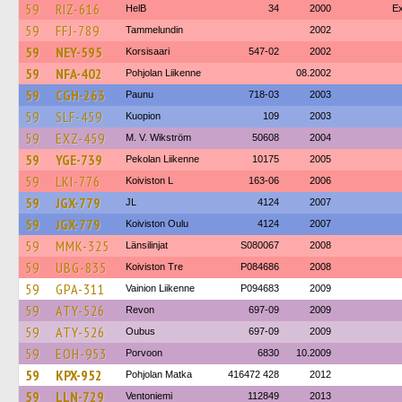
59
RIZ-616
HelB
34
2000
Ex
59
FFJ-789
Tammelundin
2002
59
NEY-595
Korsisaari
547-02
2002
59
NFA-402
Pohjolan Liikenne
08.2002
59
CGH-263
Paunu
718-03
2003
59
SLF-459
Kuopion
109
2003
59
EXZ-459
M. V. Wikström
50608
2004
59
YGE-739
Pekolan Liikenne
10175
2005
59
LKI-776
Koiviston L
163-06
2006
59
JGX-779
JL
4124
2007
59
JGX-779
Koiviston Oulu
4124
2007
59
MMK-325
Länsilinjat
S080067
2008
59
UBG-835
Koiviston Tre
P084686
2008
59
GPA-311
Vainion Liikenne
P094683
2009
59
ATY-526
Revon
697-09
2009
59
ATY-526
Oubus
697-09
2009
59
EOH-953
Porvoon
6830
10.2009
59
KPX-952
Pohjolan Matka
416472 428
2012
59
LLN-729
Ventoniemi
112849
2013