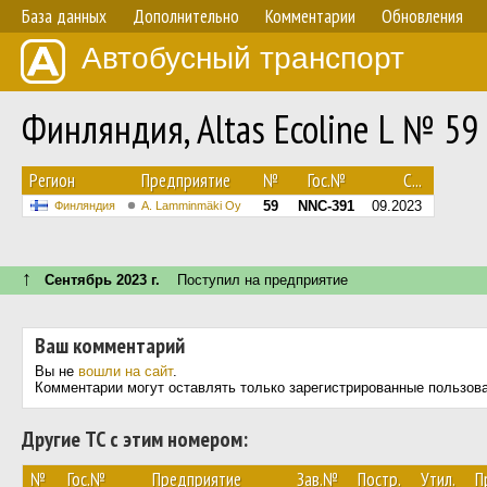
База данных
Дополнительно
Комментарии
Обновления
Автобусный транспорт
Финляндия, Altas Ecoline L № 59
Регион
Предприятие
№
Гос.№
С...
59
NNC-391
09.2023
Финляндия
A. Lamminmäki Oy
↑
Сентябрь 2023 г.
Поступил на предприятие
Ваш комментарий
Вы не
вошли на сайт
.
Комментарии могут оставлять только зарегистрированные пользов
Другие ТС с этим номером:
№
Гос.№
Предприятие
Зав.№
Постр.
Утил.
П