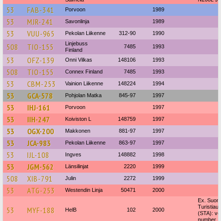
53
FAB-341
Porvoon
1989
53
MJR-241
Savonlinja
1989
53
VUU-965
Pekolan Liikenne
312-90
1990
Linjebuss
508
TIO-155
7485
1993
Finland
53
OFZ-139
Onni Vilkas
148106
1993
508
TIO-155
Connex Finland
7485
1993
53
CBM-253
Vainion Liikenne
148224
1994
53
GCA-578
Pohjolan Matka
845-97
1997
53
IHJ-161
Porvoon
1997
53
IIH-247
Koiviston L
148759
1997
53
OGX-200
Makkonen
881-97
1997
53
JCA-983
Pekolan Liikenne
863-97
1997
53
IJL-108
Ingves
148882
1998
53
JGM-562
Länsilinjat
2220
1999
508
XIB-791
Julin
2272
1999
53
ATG-253
Westendin Linja
50471
2000
Ex. Suo
Turistiaut
53
MYF-188
HelB
102
2000
(STA): ve
number 1