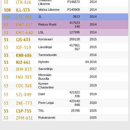
53
LTK-826
P146672
2014
Liikenne
508
ILL-573
Vekka Liikenne
P140909
2014
508
UYS-484
JL
3613
2014
417623
53
KMT-617
Reissu Ruoti
2014
146
53
KMT-640
LSL
127995
2014
53
CJS-635
Korsisaari
269128
2015
417961
53
JOF-519
Länsilinjat
2015
357
53
KNR-686
Tammelundin
2016
53
NJZ-662
Nyholm
04.2016
53
JKM-853
Savonlinja
2017
Mennään
53
FNU-383
2019
Bussilla
Kymen
53
COC-368
2019
Charterline
421922
53
SZL-849
Dahl
2019
336
423140
53
ZNE-773
Porin Linjat
2020
848
53
CSP-753
TKL
25785
2025
53
ZPM-651
Rukatravels
2025