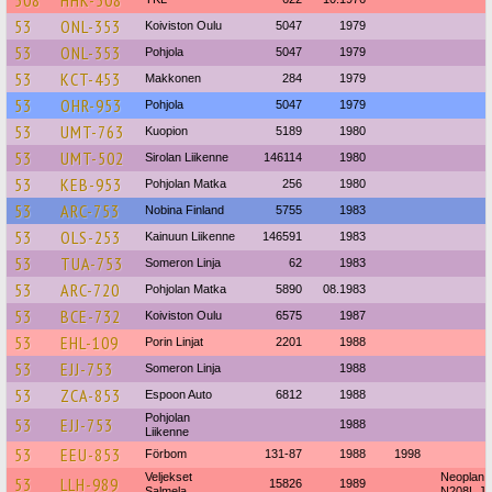
53
ONL-353
Koiviston Oulu
5047
1979
53
ONL-353
Pohjola
5047
1979
53
KCT-453
Makkonen
284
1979
53
OHR-953
Pohjola
5047
1979
53
UMT-763
Kuopion
5189
1980
53
UMT-502
Sirolan Liikenne
146114
1980
53
KEB-953
Pohjolan Matka
256
1980
53
ARC-753
Nobina Finland
5755
1983
53
OLS-253
Kainuun Liikenne
146591
1983
53
TUA-753
Someron Linja
62
1983
53
ARC-720
Pohjolan Matka
5890
08.1983
53
BCE-732
Koiviston Oulu
6575
1987
53
EHL-109
Porin Linjat
2201
1988
53
EJJ-753
Someron Linja
1988
53
ZCA-853
Espoon Auto
6812
1988
Pohjolan
53
EJJ-753
1988
Liikenne
53
EEU-853
Förbom
131-87
1988
1998
Veljekset
Neoplan
53
LLH-989
15826
1989
Salmela
N208L Jet