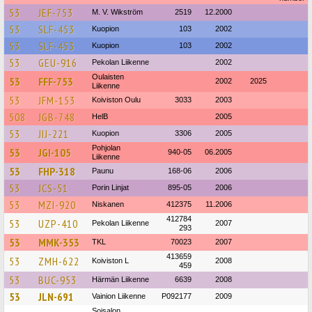
53
JEF-753
M. V. Wikström
2519
12.2000
53
SLF-453
Kuopion
103
2002
53
SLF-453
Kuopion
103
2002
53
GEU-916
Pekolan Liikenne
2002
Oulaisten
53
FFF-753
2002
2025
Liikenne
53
JFM-153
Koiviston Oulu
3033
2003
508
JGB-748
HelB
2005
53
JIJ-221
Kuopion
3306
2005
Pohjolan
53
JGI-105
940-05
06.2005
Liikenne
53
FHP-318
Paunu
168-06
2006
53
JCS-51
Porin Linjat
895-05
2006
53
MZI-920
Niskanen
412375
11.2006
412784
53
UZP-410
Pekolan Liikenne
2007
293
53
MMK-353
TKL
70023
2007
413659
53
ZMH-622
Koiviston L
2008
459
53
BUC-953
Härmän Liikenne
6639
2008
53
JLN-691
Vainion Liikenne
P092177
2009
Soisalon