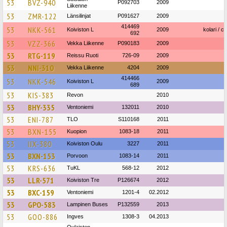
53
BVZ-940
P092703
2009
Liikenne
53
ZMR-122
Länsilinjat
P091627
2009
414469
53
NKK-561
Koiviston L
2009
kolari / c
692
53
VZZ-366
Vekka Liikenne
P090183
2009
53
RTG-119
Reissu Ruoti
726-09
2009
53
NNI-310
Vekka Liikenne
4204
2009
414466
53
NKK-546
Koiviston L
2009
689
53
KIS-383
Revon
2010
53
BHY-335
Ventoniemi
132011
2010
53
ENI-787
TLO
S110168
2011
53
BXN-155
Kuopion
1083-18
2011
53
IJX-380
Koiviston Oulu
3227
2011
53
BXN-153
Porvoon
1083-14
2011
53
KRS-636
TuKL
568-12
2012
53
LLR-571
Koiviston Tre
P126674
2012
53
BXC-159
Ventoniemi
1201-4
02.2012
53
GPO-583
Lampinen Buses
P132559
2013
53
GOO-886
Ingves
1308-3
04.2013
Oulaisten