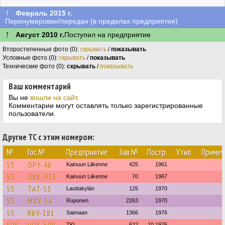
↑
Февраль 2015 г.
Перенумерован/передан (в пределах предприятия)
↑
Август 2010 г.
Поступил на предприятие
Второстепенные фото (0):
скрывать
/
показывать
Условные фото (0):
скрывать
/
показывать
Технические фото (0):
скрывать
/
показывать
Ваш комментарий
Вы не
вошли на сайт
.
Комментарии могут оставлять только зарегистрированные
пользователи.
Другие ТС с этим номером:
№
Гос.№
Предприятие
Зав.№
Постр.
Утил.
Примеч
53
OPY-48
Kainuun Liikenne
425
1961
53
OBK-953
Kainuun Liikenne
70
1967
53
TAT-53
Lauttakylän
125
1970
53
MXV-54
Ruponen
2263
1970
53
RBV-181
Saimaan
1366
1976
508
HHK-508
TKL
622
10.1976