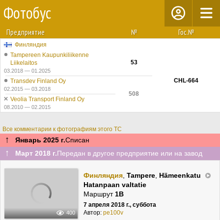
Фотобус
Предприятие
№
Гос.№
Финляндия
Tampereen Kaupunkiliikenne
53
Liikelaitos
03.2018 — 01.2025
CHL-664
Transdev Finland Oy
02.2015 — 03.2018
508
Veolia Transport Finland Oy
08.2010 — 02.2015
Все комментарии к фотографиям этого ТС
↑
Январь 2025 г.
Списан
↑
Март 2018 г.
Передан в другое предприятие или на завод
Финляндия
,
Tampere
,
Hämeenkatu
Hatanpaan valtatie
Маршрут
1B
7 апреля 2018 г., суббота
Автор:
pe100v
400