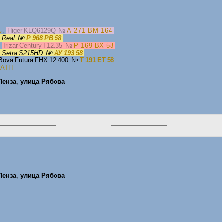
ь
,
Higer KLQ6129Q
№
А 271 ВМ 164
,
Real
№
Р 968 РВ 58
,
Irizar Century I 12.35
№
Р 169 ВХ 58
,
Setra S215HD
№
АУ 193 58
 Bova Futura FHX 12.400
№
Т 191 ЕТ 58
—
АТП
Пенза
,
улица Рябова
Пенза
,
улица Рябова