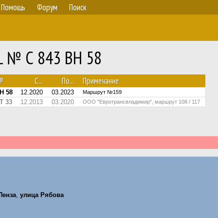
Помощь
Форум
Поиск
RL № С 843 ВН 58
№
С...
По...
Примечание
Н 58
12.2020
03.2023
Маршрут №159
Т 33
12.2013
03.2020
ООО "Евротрансвладимир", маршрут 108 / 117
Пенза
,
улица Рябова