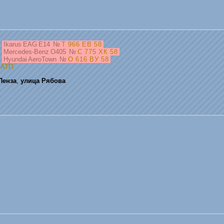
,
Ikarus EAG E14
№
Т 966 ЕВ 58
,
Mercedes-Benz O405
№
С 775 ХК 58
,
Hyundai AeroTown
№
О 616 ВУ 58
—
АТП
Пенза
,
улица Рябова