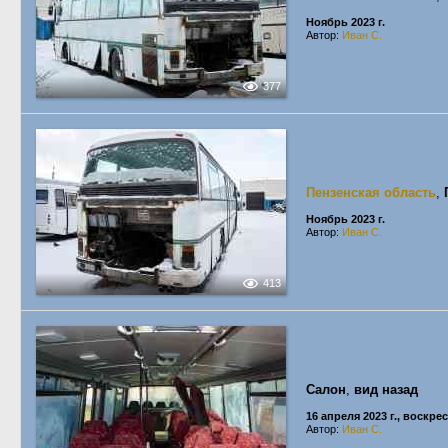
Ноябрь 2023 г.
Автор:
Иван С.
377
Пензенская область
,
Ноябрь 2023 г.
Автор:
Иван С.
413
Салон
,
вид назад
16 апреля 2023 г., воскре
Автор:
Иван С.