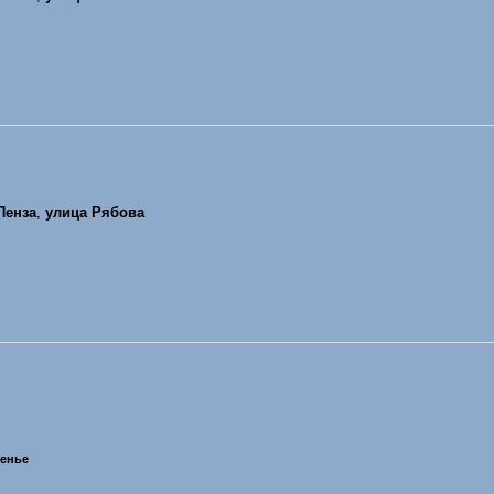
Пенза
,
улица Рябова
сенье