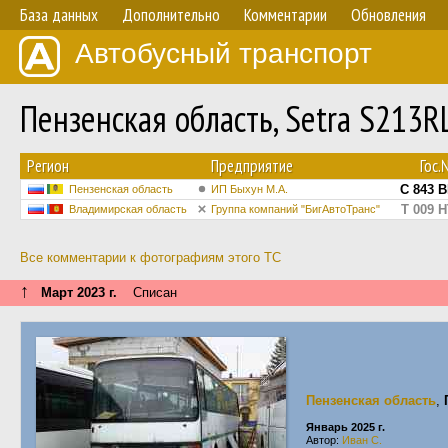
База данных
Дополнительно
Комментарии
Обновления
Автобусный транспорт
Пензенская область, Setra S213
Регион
Предприятие
Гос.
С 843 В
Пензенская область
ИП Быхун М.А.
Т 009 Н
Владимирская область
Группа компаний "БигАвтоТранс"
Все комментарии к фотографиям этого ТС
↑
Март 2023 г.
Списан
Пензенская область
,
Январь 2025 г.
Автор:
Иван С.