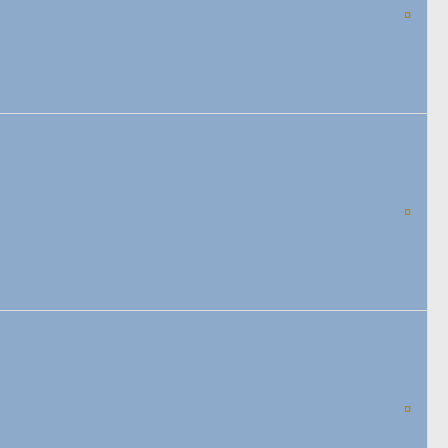
¤
¤
¤