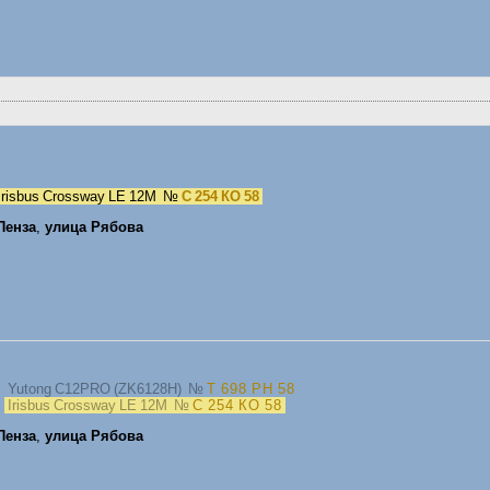
Irisbus Crossway LE 12M
№
С 254 КО 58
Пенза
,
улица Рябова
, Yutong C12PRO (ZK6128H)
№
Т 698 РН 58
,
Irisbus Crossway LE 12M
№
С 254 КО 58
Пенза
,
улица Рябова