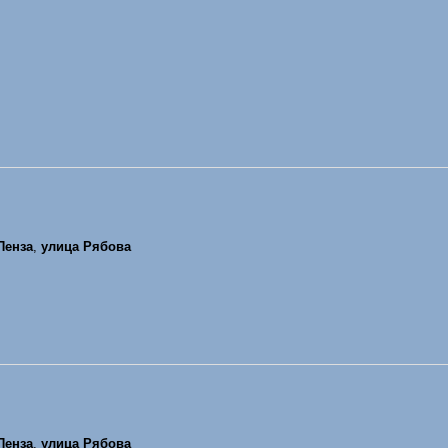
Пенза
,
улица Рябова
Пенза
,
улица Рябова