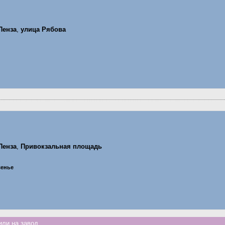
Пенза
,
улица Рябова
Пенза
,
Привокзальная площадь
сенье
ли на завод