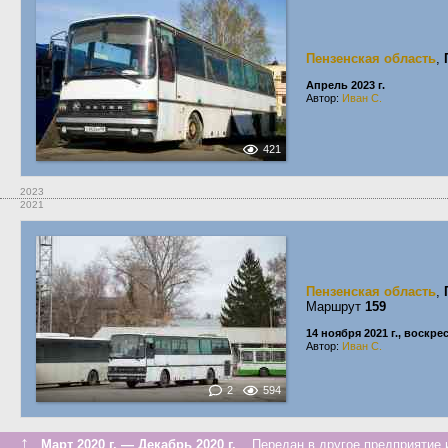
Пензенская область
,
Апрель 2023 г.
Автор:
Иван С.
421
2023
2021
Пензенская область
,
Маршрут
159
14 ноября 2021 г., воскре
Автор:
Иван С.
2
594
↑
Март 2020 г. — Декабрь 2020 г.
Передан в другое предприятие и