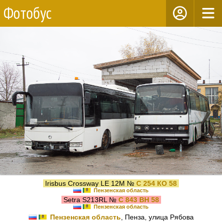
Фотобус
Irisbus Crossway LE 12M №
С 254 КО 58
Пензенская область
Setra S213RL №
С 843 ВН 58
Пензенская область
Пензенская область
, Пенза, улица Рябова