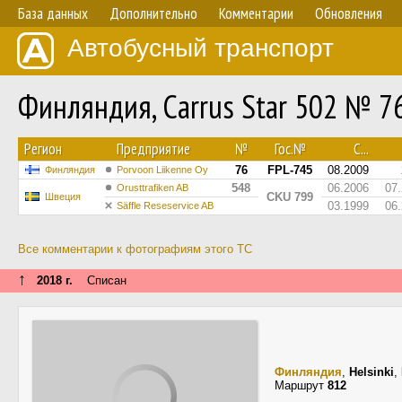
База данных
Дополнительно
Комментарии
Обновления
Автобусный транспорт
Финляндия, Carrus Star 502 № 7
Регион
Предприятие
№
Гос.№
С...
76
FPL-745
08.2009
Финляндия
Porvoon Liikenne Oy
548
06.2006
07
Orusttrafiken AB
CKU 799
Швеция
03.1999
06
Säffle Reseservice AB
Все комментарии к фотографиям этого ТС
↑
2018 г.
Списан
Финляндия
,
Helsinki
,
Маршрут
812