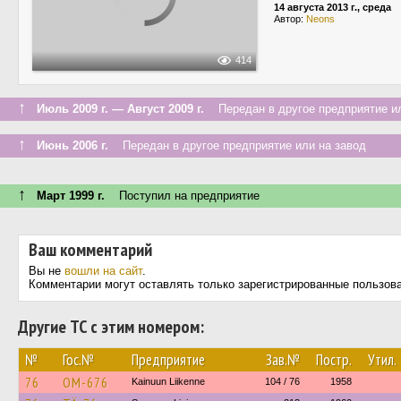
14 августа 2013 г., среда
Автор:
Neons
414
↑
Июль 2009 г. — Август 2009 г.
Передан в другое предприятие ил
↑
Июнь 2006 г.
Передан в другое предприятие или на завод
↑
Март 1999 г.
Поступил на предприятие
Ваш комментарий
Вы не
вошли на сайт
.
Комментарии могут оставлять только зарегистрированные пользов
Другие ТС с этим номером:
№
Гос.№
Предприятие
Зав.№
Постр.
Утил.
76
OM-676
Kainuun Liikenne
104 / 76
1958