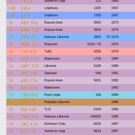
76
TÄ-76
Someron Linja
213
1960
548
R416
Linjebuss
1325
1967
548
A176
Linjebuss
1325
1967
76
ABS-976
Espoon Auto
3663
1973
76
AMN-730
Espoon Auto
3816
1974
76
OBK-976
Kainuun Liikenne
3802
07.1974
76
MBH-772
Ruponen
5315 / 75
1975
76
TJV-976
TuKL
4250
1976
76
KEB-776
Makkonen
1726
1980
76
UMT-763
Liikenne
5189
1980
76
RHP-533
Saimaan
549
1981
76
ARC-776
Espoon Auto
5631
1982
76
KHE-676
Makkonen
1983
76
TXA-976
Porin Linjat
106
1984
76
AVP-976
Pohjolan Liikenne
1985
76
AVJ-520
TLO
6184
1985
76
ONA-376
Kainuun Liikenne
146832
1985
76
ZAC-176
Koiviston Oulu
6625
1987
76
EEJ-776
Someron Linja
6610
1987