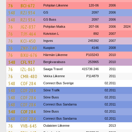
76
BCI-672
Pohjolan Liikenne
120-06
2006
548
RZJ 934
GS
2097
2006
548
RZJ 934
GS Buss
2097
2006
76
JGZ-837
Pohjolan Matka
207-06
2006
2024
76
TJY-464
Koiviston L
892
2007
76
KCI-450
Ingves
245392
2007
76
ZNY-749
Kuopion
4146
2008
76
BXU-676
Härmän Liikenne
P103243
2010
548
CFL 917
Bergkvarabuss
253965
2010
76
IZL-863
Saaga Travel
415736 246
2011
76
CMR-480
Vekka Liikenne
P114879
2011
548
COF 284
Connect Bus Sverige
02.2011
548
COF 284
Söne Trafik
02.2011
548
COF 284
Söne Buss
02.2011
548
COF 284
Connect Bus Sandarna
02.2011
548
COF 284
Söne Buss
02.2011
548
COF 284
Connect Bus Sandarna
02.2011
76
VVB-645
Oulaisten Liikenne
2013