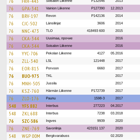
76
FRH-443
Soisalon Liikenne
P132546
2013
76
GPA-341
Vainion Liikenne
P127390
12.2013
76
BRV-197
Revon
P142136
2014
76
CJC-502
Länsilinjat
3606
2014
76
NNC-473
TLO
418493 600
2015
76
CKA-344
Uusimaa, прочие
2016
76
CKA-344
Soisalon Liikenne
2016
76
YYC-706
Pekolan Liikenne
4127
05.2016
76
ZLL-340
LSL
121448
2017
76
EOR-815
Porvoon
6660
2017
76
BUO-975
TKL
2017
76
MNH-505
Jussila
2017
76
KSZ-760
Härmän Liikenne
P172739
2017
76
ZLO-176
Paunu
1598-3
2017
548
YFS 882
Interbus
277223
04.2017
548
ZKL 688
Interbus
7238
03.2018
76
SZC-386
Ingves
9939
2020
76
ZNE-769
Savonlinja
423151 137
2020
548
WGP 00M
Bergkvarabuss
02.2020