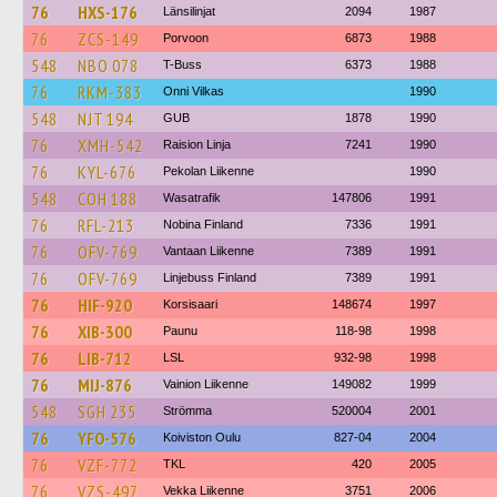
76
HXS-176
Länsilinjat
2094
1987
76
ZCS-149
Porvoon
6873
1988
548
NBO 078
T-Buss
6373
1988
76
RKM-383
Onni Vilkas
1990
548
NJT 194
GUB
1878
1990
76
XMH-542
Raision Linja
7241
1990
76
KYL-676
Pekolan Liikenne
1990
548
COH 188
Wasatrafik
147806
1991
76
RFL-213
Nobina Finland
7336
1991
76
OFV-769
Vantaan Liikenne
7389
1991
76
OFV-769
Linjebuss Finland
7389
1991
76
HIF-920
Korsisaari
148674
1997
76
XIB-300
Paunu
118-98
1998
76
LIB-712
LSL
932-98
1998
76
MIJ-876
Vainion Liikenne
149082
1999
548
SGH 235
Strömma
520004
2001
76
YFO-576
Koiviston Oulu
827-04
2004
76
VZF-772
TKL
420
2005
76
VZS-497
Vekka Liikenne
3751
2006