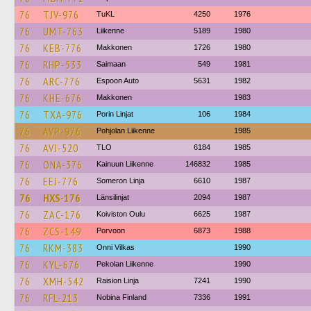
76
TJV-976
TuKL
4250
1976
76
UMT-763
Liikenne
5189
1980
76
KEB-776
Makkonen
1726
1980
76
RHP-533
Saimaan
549
1981
76
ARC-776
Espoon Auto
5631
1982
76
KHE-676
Makkonen
1983
76
TXA-976
Porin Linjat
106
1984
76
AVP-976
Pohjolan Liikenne
1985
76
AVJ-520
TLO
6184
1985
76
ONA-376
Kainuun Liikenne
146832
1985
76
EEJ-776
Someron Linja
6610
1987
76
HXS-176
Länsilinjat
2094
1987
76
ZAC-176
Koiviston Oulu
6625
1987
76
ZCS-149
Porvoon
6873
1988
76
RKM-383
Onni Vilkas
1990
76
KYL-676
Pekolan Liikenne
1990
76
XMH-542
Raision Linja
7241
1990
76
RFL-213
Nobina Finland
7336
1991