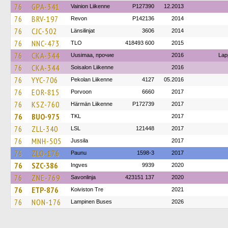
76
GPA-341
Vainion Liikenne
P127390
12.2013
76
BRV-197
Revon
P142136
2014
76
CJC-502
Länsilinjat
3606
2014
76
NNC-473
TLO
418493 600
2015
76
CKA-344
Uusimaa, прочие
2016
Lap
76
CKA-344
Soisalon Liikenne
2016
76
YYC-706
Pekolan Liikenne
4127
05.2016
76
EOR-815
Porvoon
6660
2017
76
KSZ-760
Härmän Liikenne
P172739
2017
76
BUO-975
TKL
2017
76
ZLL-340
LSL
121448
2017
76
MNH-505
Jussila
2017
76
ZLO-176
Paunu
1598-3
2017
76
SZC-386
Ingves
9939
2020
76
ZNE-769
Savonlinja
423151 137
2020
76
ETP-876
Koiviston Tre
2021
76
NON-176
Lampinen Buses
2026