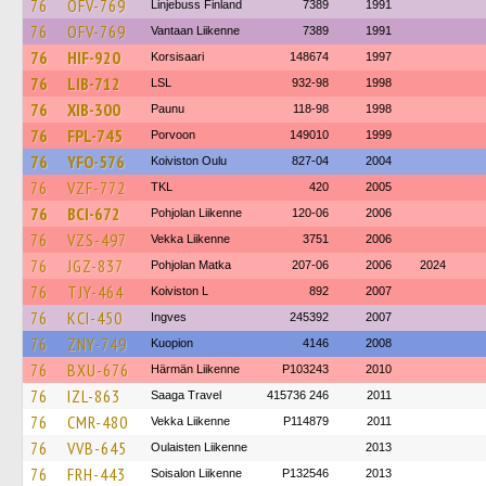
76
OFV-769
Linjebuss Finland
7389
1991
76
OFV-769
Vantaan Liikenne
7389
1991
76
HIF-920
Korsisaari
148674
1997
76
LIB-712
LSL
932-98
1998
76
XIB-300
Paunu
118-98
1998
76
FPL-745
Porvoon
149010
1999
76
YFO-576
Koiviston Oulu
827-04
2004
76
VZF-772
TKL
420
2005
76
BCI-672
Pohjolan Liikenne
120-06
2006
76
VZS-497
Vekka Liikenne
3751
2006
76
JGZ-837
Pohjolan Matka
207-06
2006
2024
76
TJY-464
Koiviston L
892
2007
76
KCI-450
Ingves
245392
2007
76
ZNY-749
Kuopion
4146
2008
76
BXU-676
Härmän Liikenne
P103243
2010
76
IZL-863
Saaga Travel
415736 246
2011
76
CMR-480
Vekka Liikenne
P114879
2011
76
VVB-645
Oulaisten Liikenne
2013
76
FRH-443
Soisalon Liikenne
P132546
2013