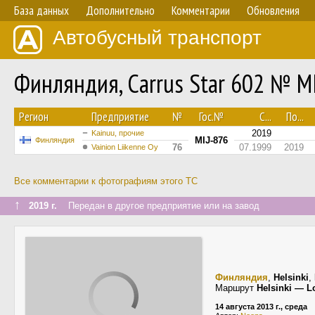
База данных
Дополнительно
Комментарии
Обновления
Автобусный транспорт
Финляндия, Carrus Star 602 № M
Регион
Предприятие
№
Гос.№
С...
По...
2019
Kainuu, прочие
MIJ-876
Финляндия
76
07.1999
2019
Vainion Liikenne Oy
Все комментарии к фотографиям этого ТС
↑
2019 г.
Передан в другое предприятие или на завод
Финляндия
,
Helsinki
,
Маршрут
Helsinki — L
14 августа 2013 г., среда