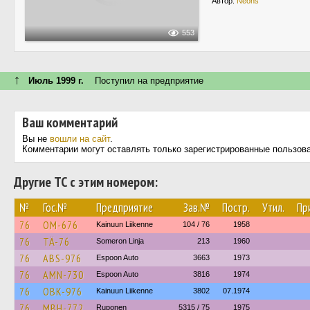
Автор:
Neons
553
↑
Июль 1999 г.
Поступил на предприятие
Ваш комментарий
Вы не
вошли на сайт
.
Комментарии могут оставлять только зарегистрированные пользов
Другие ТС с этим номером:
№
Гос.№
Предприятие
Зав.№
Постр.
Утил.
Пр
76
OM-676
Kainuun Liikenne
104 / 76
1958
76
TÄ-76
Someron Linja
213
1960
76
ABS-976
Espoon Auto
3663
1973
76
AMN-730
Espoon Auto
3816
1974
76
OBK-976
Kainuun Liikenne
3802
07.1974
76
MBH-772
Ruponen
5315 / 75
1975