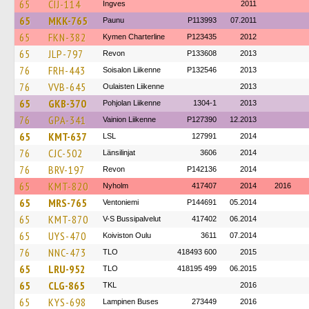
65
CIJ-114
Ingves
2011
65
MKK-765
Paunu
P113993
07.2011
65
FKN-382
Kymen Charterline
P123435
2012
65
JLP-797
Revon
P133608
2013
76
FRH-443
Soisalon Liikenne
P132546
2013
76
VVB-645
Oulaisten Liikenne
2013
65
GKB-370
Pohjolan Liikenne
1304-1
2013
76
GPA-341
Vainion Liikenne
P127390
12.2013
65
KMT-637
LSL
127991
2014
76
CJC-502
Länsilinjat
3606
2014
76
BRV-197
Revon
P142136
2014
65
KMT-820
Nyholm
417407
2014
2016
65
MRS-765
Ventoniemi
P144691
05.2014
65
KMT-870
V-S Bussipalvelut
417402
06.2014
65
UYS-470
Koiviston Oulu
3611
07.2014
76
NNC-473
TLO
418493 600
2015
65
LRU-952
TLO
418195 499
06.2015
65
CLG-865
TKL
2016
65
KYS-698
Lampinen Buses
273449
2016