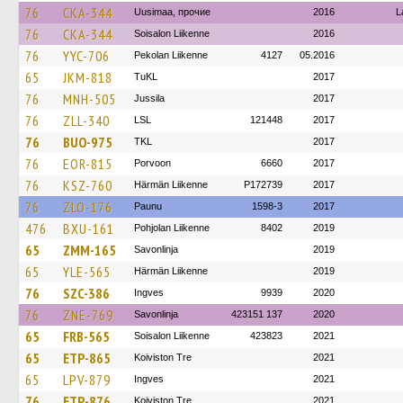
76
CKA-344
Uusimaa, прочие
2016
L
76
CKA-344
Soisalon Liikenne
2016
76
YYC-706
Pekolan Liikenne
4127
05.2016
65
JKM-818
TuKL
2017
76
MNH-505
Jussila
2017
76
ZLL-340
LSL
121448
2017
76
BUO-975
TKL
2017
76
EOR-815
Porvoon
6660
2017
76
KSZ-760
Härmän Liikenne
P172739
2017
76
ZLO-176
Paunu
1598-3
2017
476
BXU-161
Pohjolan Liikenne
8402
2019
65
ZMM-165
Savonlinja
2019
65
YLE-565
Härmän Liikenne
2019
76
SZC-386
Ingves
9939
2020
76
ZNE-769
Savonlinja
423151 137
2020
65
FRB-565
Soisalon Liikenne
423823
2021
65
ETP-865
Koiviston Tre
2021
65
LPV-879
Ingves
2021
76
ETP-876
Koiviston Tre
2021