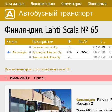
База данных
Дополнительно
Комментарии
Обновления
Автобусный транспорт
Финляндия, Lahti Scala № 65
Регион
Предприятие
№
Гос.№
С...
65
07.2019
0
Porvoon Liikenne Oy
476
YFO-576
06.2018
0
Финляндия
Jyväskylän Liikenne Oy
76
10.2004
0
Koiviston Auto Oulu Oy
Все комментарии к фотографиям этого ТС
↑
Июль 2021 г.
Списан
Финляндия
,
Porvoo
,
Маршрут
2
24 мая 2021 г., понедельн