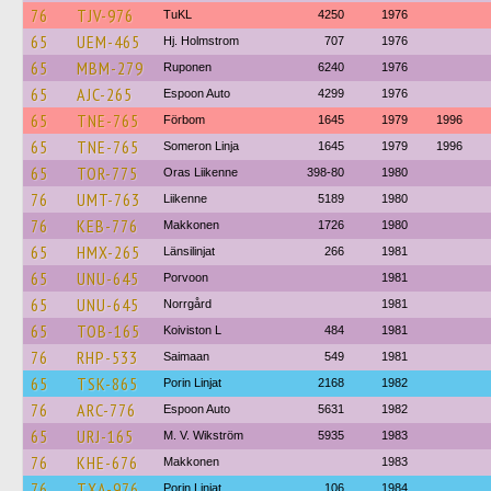
76
TJV-976
TuKL
4250
1976
65
UEM-465
Hj. Holmstrom
707
1976
65
MBM-279
Ruponen
6240
1976
65
AJC-265
Espoon Auto
4299
1976
65
TNE-765
Förbom
1645
1979
1996
65
TNE-765
Someron Linja
1645
1979
1996
65
TOR-775
Oras Liikenne
398-80
1980
76
UMT-763
Liikenne
5189
1980
76
KEB-776
Makkonen
1726
1980
65
HMX-265
Länsilinjat
266
1981
65
UNU-645
Porvoon
1981
65
UNU-645
Norrgård
1981
65
TOB-165
Koiviston L
484
1981
76
RHP-533
Saimaan
549
1981
65
TSK-865
Porin Linjat
2168
1982
76
ARC-776
Espoon Auto
5631
1982
65
URJ-165
M. V. Wikström
5935
1983
76
KHE-676
Makkonen
1983
76
TXA-976
Porin Linjat
106
1984