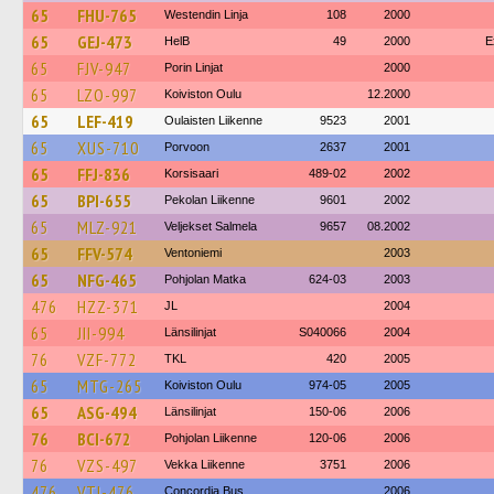
65
FHU-765
Westendin Linja
108
2000
65
GEJ-473
HelB
49
2000
E
65
FJV-947
Porin Linjat
2000
65
LZO-997
Koiviston Oulu
12.2000
65
LEF-419
Oulaisten Liikenne
9523
2001
65
XUS-710
Porvoon
2637
2001
65
FFJ-836
Korsisaari
489-02
2002
65
BPI-655
Pekolan Liikenne
9601
2002
65
MLZ-921
Veljekset Salmela
9657
08.2002
65
FFV-574
Ventoniemi
2003
65
NFG-465
Pohjolan Matka
624-03
2003
476
HZZ-371
JL
2004
65
JII-994
Länsilinjat
S040066
2004
76
VZF-772
TKL
420
2005
65
MTG-265
Koiviston Oulu
974-05
2005
65
ASG-494
Länsilinjat
150-06
2006
76
BCI-672
Pohjolan Liikenne
120-06
2006
76
VZS-497
Vekka Liikenne
3751
2006
476
VTI-476
Concordia Bus
2006