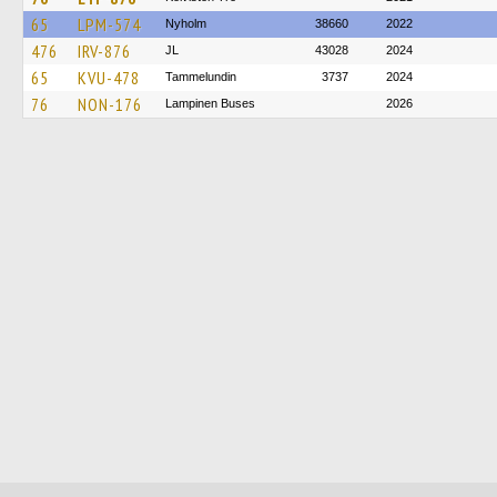
65
LPM-574
Nyholm
38660
2022
476
IRV-876
JL
43028
2024
65
KVU-478
Tammelundin
3737
2024
76
NON-176
Lampinen Buses
2026