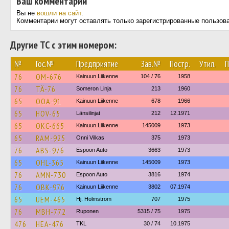
Ваш комментарий
Вы не
вошли на сайт
.
Комментарии могут оставлять только зарегистрированные пользов
Другие ТС с этим номером:
№
Гос.№
Предприятие
Зав.№
Постр.
Утил.
П
76
OM-676
Kainuun Liikenne
104 / 76
1958
76
TÄ-76
Someron Linja
213
1960
65
OOA-91
Kainuun Liikenne
678
1966
65
HOV-65
Länsilinjat
212
12.1971
65
OKC-665
Kainuun Liikenne
145009
1973
65
RAM-925
Onni Vilkas
375
1973
76
ABS-976
Espoon Auto
3663
1973
65
OHL-365
Kainuun Liikenne
145009
1973
76
AMN-730
Espoon Auto
3816
1974
76
OBK-976
Kainuun Liikenne
3802
07.1974
65
UEM-465
Hj. Holmstrom
707
1975
76
MBH-772
Ruponen
5315 / 75
1975
476
HEA-476
TKL
30 / 74
10.1975