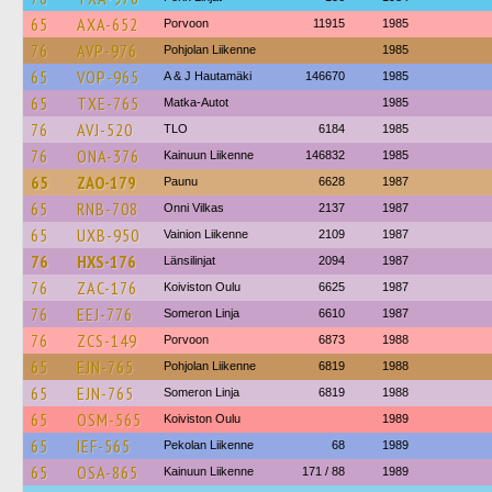
65
AXA-652
Porvoon
11915
1985
76
AVP-976
Pohjolan Liikenne
1985
65
VOP-965
A & J Hautamäki
146670
1985
65
TXE-765
Matka-Autot
1985
76
AVJ-520
TLO
6184
1985
76
ONA-376
Kainuun Liikenne
146832
1985
65
ZAO-179
Paunu
6628
1987
65
RNB-708
Onni Vilkas
2137
1987
65
UXB-950
Vainion Liikenne
2109
1987
76
HXS-176
Länsilinjat
2094
1987
76
ZAC-176
Koiviston Oulu
6625
1987
76
EEJ-776
Someron Linja
6610
1987
76
ZCS-149
Porvoon
6873
1988
65
EJN-765
Pohjolan Liikenne
6819
1988
65
EJN-765
Someron Linja
6819
1988
65
OSM-565
Koiviston Oulu
1989
65
IEF-565
Pekolan Liikenne
68
1989
65
OSA-865
Kainuun Liikenne
171 / 88
1989