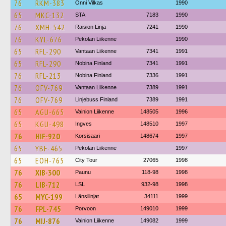
76
RKM-383
Onni Vilkas
1990
65
MKC-132
STA
7183
1990
76
XMH-542
Raision Linja
7241
1990
76
KYL-676
Pekolan Liikenne
1990
65
RFL-290
Vantaan Liikenne
7341
1991
65
RFL-290
Nobina Finland
7341
1991
76
RFL-213
Nobina Finland
7336
1991
76
OFV-769
Vantaan Liikenne
7389
1991
76
OFV-769
Linjebuss Finland
7389
1991
65
AGU-665
Vainion Liikenne
148505
1996
65
KGU-498
Ingves
148510
1997
76
HIF-920
Korsisaari
148674
1997
65
YBF-465
Pekolan Liikenne
1997
65
EOH-765
City Tour
27065
1998
76
XIB-300
Paunu
118-98
1998
76
LIB-712
LSL
932-98
1998
65
MYC-199
Länsilinjat
34111
1999
76
FPL-745
Porvoon
149010
1999
76
MIJ-876
Vainion Liikenne
149082
1999