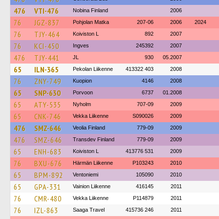
476
VTI-476
Nobina Finland
2006
76
JGZ-837
Pohjolan Matka
207-06
2006
2024
76
TJY-464
Koiviston L
892
2007
76
KCI-450
Ingves
245392
2007
476
TJY-441
JL
930
05.2007
65
ILN-365
Pekolan Liikenne
413322 403
2008
76
ZNY-749
Kuopion
4146
2008
65
SNP-630
Porvoon
6737
01.2008
65
ATY-535
Nyholm
707-09
2009
65
CNK-746
Vekka Liikenne
S090026
2009
476
SMZ-646
Veolia Finland
779-09
2009
476
SMZ-646
Transdev Finland
779-09
2009
65
ENH-683
Koiviston L
413776 531
2009
76
BXU-676
Härmän Liikenne
P103243
2010
65
BPM-892
Ventoniemi
105090
2010
65
GPA-331
Vainion Liikenne
416145
2011
76
CMR-480
Vekka Liikenne
P114879
2011
76
IZL-863
Saaga Travel
415736 246
2011